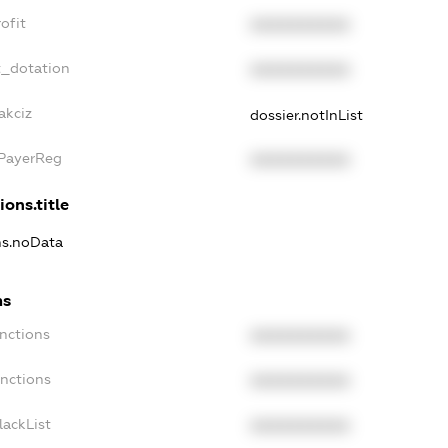
ofit
XXXXXXXXXX
t_dotation
XXXXXXXXXX
akciz
dossier.notInList
xPayerReg
XXXXXXXXXX
ions.title
ons.noData
ns
anctions
XXXXXXXXXX
anctions
XXXXXXXXXX
lackList
XXXXXXXXXX