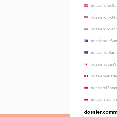
dossier.ofacSa
dossier.ofacN
dossier.gbSan
dossier.ausSa
dossier.euSan
dossier.japan
dossier.canad
dossier.rfSanc
dossier.russia
dossier.comme