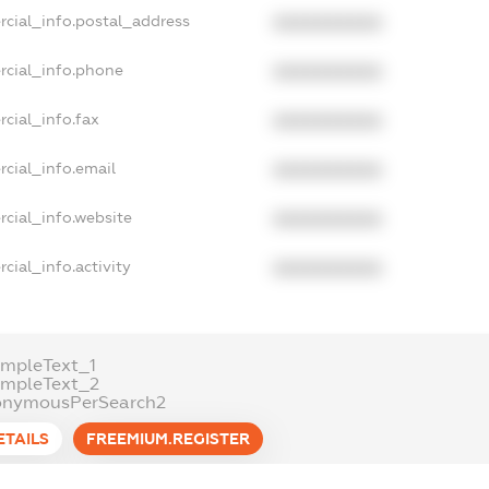
rcial_info.postal_address
XXXXXXXXXX
rcial_info.phone
XXXXXXXXXX
cial_info.fax
XXXXXXXXXX
cial_info.email
XXXXXXXXXX
cial_info.website
XXXXXXXXXX
cial_info.activity
XXXXXXXXXX
mpleText_1
ampleText_2
onymousPerSearch2
ETAILS
FREEMIUM.REGISTER