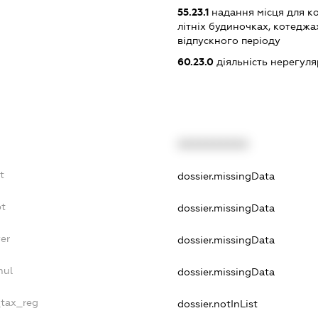
55.23.1
надання місця для к
літніх будиночках, котеджах
відпускного періоду
60.23.0
діяльність нерегул
XXXXXXXXXX
t
dossier.missingData
bt
dossier.missingData
er
dossier.missingData
nul
dossier.missingData
_tax_reg
dossier.notInList