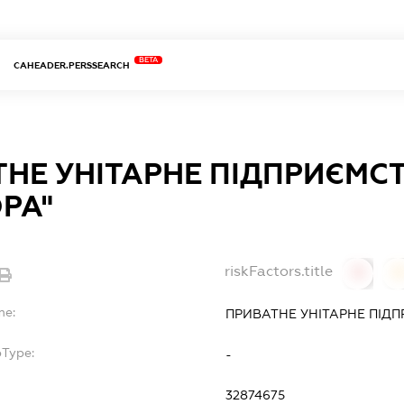
BETA
CAHEADER.PERSSEARCH
НЕ УНІТАРНЕ ПІДПРИЄМС
РА"
riskFactors.title
0
0
me:
ПРИВАТНЕ УНІТАРНЕ ПІДП
bType:
-
32874675