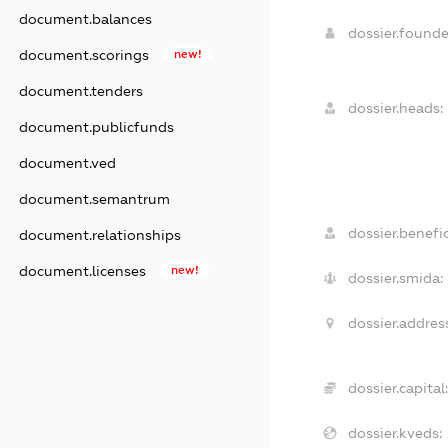
document.balances
dossier.found
document.scorings
new!
document.tenders
dossier.heads:
document.publicfunds
document.ved
document.semantrum
dossier.benefic
document.relationships
document.licenses
new!
dossier.smida:
dossier.addres
dossier.capital
dossier.kveds: