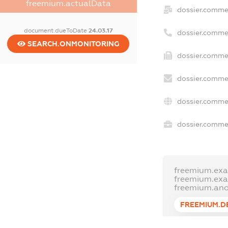
freemium.actualData
dossier.comme
document.dueToDate
24.03.17
dossier.comme
SEARCH.ONMONITORING
dossier.commer
dossier.commer
dossier.commer
dossier.commer
freemium.exa
freemium.ex
freemium.an
FREEMIUM.D