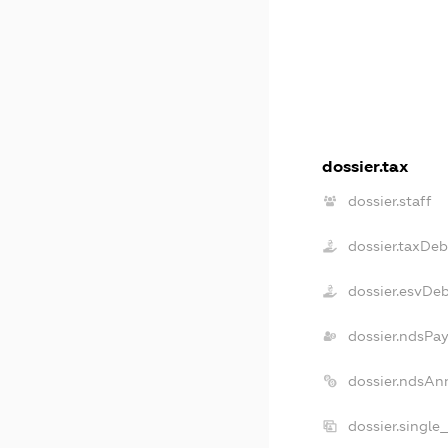
dossier.tax
dossier.staff
dossier.taxDeb
dossier.esvDe
dossier.ndsPay
dossier.ndsAn
dossier.single