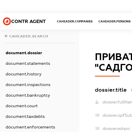
CONTR AGENT
CAHEADER.COMPANIES
CAHEADER.PERSONS
CAHEADER.SEARCH
document.dossier
ПРИВАТ
document.statements
"САДГО
document.history
document.inspections
dossier.title
document.bankruptcy
dossier.fullNa
document.court
dossier.opfSu
document.taxdebts
document.enforcements
dossier.edrpo: