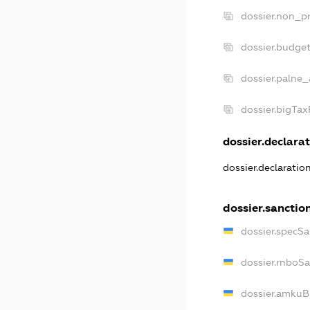
dossier.non_pr
dossier.budge
dossier.palne_
dossier.bigTa
dossier.declarat
dossier.declarati
dossier.sanctio
dossier.specS
dossier.rnboS
dossier.amkuB