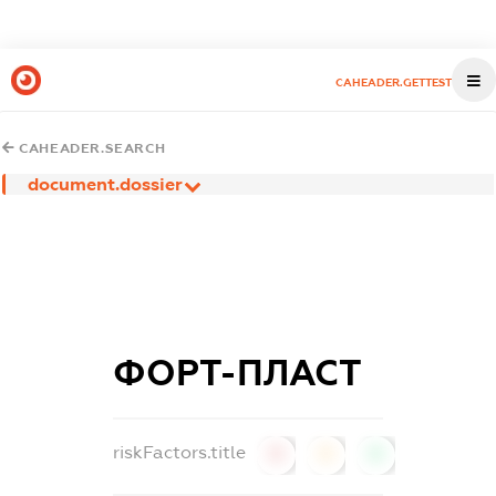
CAHEADER.GETTEST
CAHEADER.SEARCH
document.dossier
ФОРТ-ПЛАСТ
riskFactors.title
0
0
0