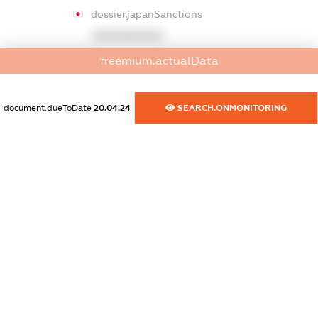
dossier.japanSanctions
XXXXXXXXXX
freemium.actualData
dossier.canadaSanctions
XXXXXXXXXX
document.dueToDate
20.04.24
SEARCH.ONMONITORING
dossier.rfSanctions
XXXXXXXXXX
dossier.russian_reg_title
XXXXXXXXXX
dossier.commercial_info.title
dossier.commercial_info.postal_address
XXXXXXXXXX
dossier.commercial_info.phone