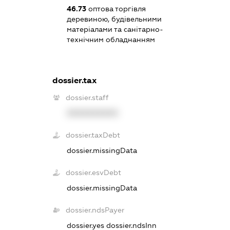
46.73
оптова торгівля
деревиною, будівельними
матеріалами та санітарно-
технічним обладнанням
dossier.tax
dossier.staff
XXXXXXXXXX
dossier.taxDebt
dossier.missingData
dossier.esvDebt
dossier.missingData
dossier.ndsPayer
dossier.yes
dossier.ndsInn