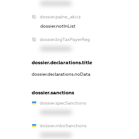
XXXXXXXXXX
dossier.palne_akciz
dossier.notInList
dossier.bigTaxPayerReg
XXXXXXXXXX
dossier.declarations.title
dossier.declarations.noData
dossier.sanctions
dossier.specSanctions
XXXXXXXXXX
dossier.rnboSanctions
XXXXXXXXXX