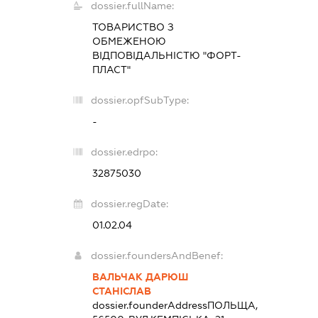
dossier.fullName:
ТОВАРИСТВО З
ОБМЕЖЕНОЮ
ВІДПОВІДАЛЬНІСТЮ "ФОРТ-
ПЛАСТ"
dossier.opfSubType:
-
dossier.edrpo:
32875030
dossier.regDate:
01.02.04
dossier.foundersAndBenef:
ВАЛЬЧАК ДАРЮШ
СТАНІСЛАВ
dossier.founderAddress
ПОЛЬЩА,