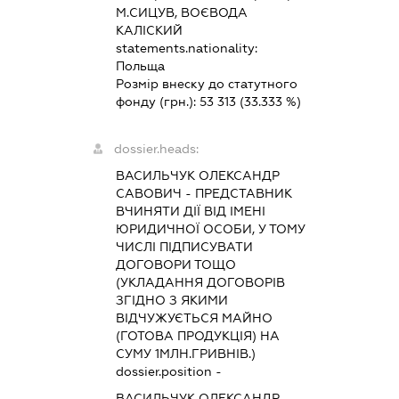
М.СИЦУВ, ВОЄВОДА
КАЛІСКИЙ
statements.nationality:
Польща
Розмір внеску до статутного
фонду (грн.):
53 313
(33.333 %)
dossier.heads:
ВАСИЛЬЧУК ОЛЕКСАНДР
САВОВИЧ
-
ПРЕДСТАВНИК
ВЧИНЯТИ ДІЇ ВІД ІМЕНІ
ЮРИДИЧНОЇ ОСОБИ, У ТОМУ
ЧИСЛІ ПІДПИСУВАТИ
ДОГОВОРИ ТОЩО
(УКЛАДАННЯ ДОГОВОРІВ
ЗГІДНО З ЯКИМИ
ВІДЧУЖУЄТЬСЯ МАЙНО
(ГОТОВА ПРОДУКЦІЯ) НА
СУМУ 1МЛН.ГРИВНІВ.)
dossier.position -
ВАСИЛЬЧУК ОЛЕКСАНДР