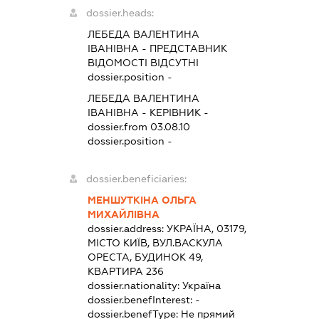
dossier.heads:
ЛЕБЕДА ВАЛЕНТИНА
ІВАНІВНА
-
ПРЕДСТАВНИК
ВІДОМОСТІ ВІДСУТНІ
dossier.position -
ЛЕБЕДА ВАЛЕНТИНА
ІВАНІВНА
-
КЕРІВНИК
-
dossier.from 03.08.10
dossier.position -
dossier.beneficiaries:
МЕНШУТКІНА ОЛЬГА
МИХАЙЛІВНА
dossier.address:
УКРАЇНА, 03179,
МІСТО КИЇВ, ВУЛ.ВАСКУЛА
ОРЕСТА, БУДИНОК 49,
КВАРТИРА 236
dossier.nationality:
Україна
dossier.benefInterest:
-
dossier.benefType:
Не прямий