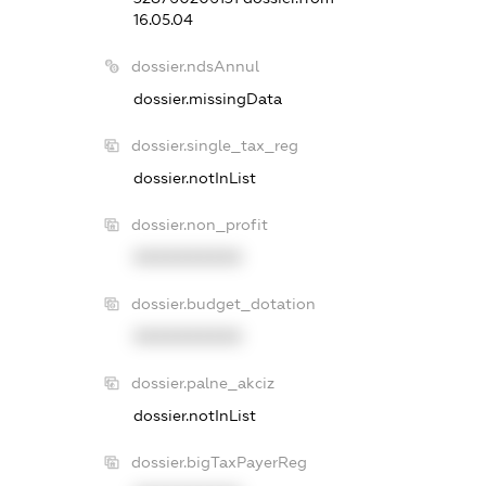
16.05.04
dossier.ndsAnnul
dossier.missingData
dossier.single_tax_reg
dossier.notInList
dossier.non_profit
XXXXXXXXXX
dossier.budget_dotation
XXXXXXXXXX
dossier.palne_akciz
dossier.notInList
dossier.bigTaxPayerReg