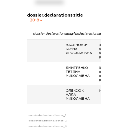
XXXXXXXXXX
dossier.declarations.title
2018
dossier.declarations.pepName
dossier.declarations.personName
dossier.declarati
ВАСЯНОВИЧ
Заробітна плата
ГАННА
отримана за
ЯРОСЛАВІВНА
основним місцем
роботи
ДМИТРЕНКО
Заробітна плата
ТЕТЯНА
отримана за
МИКОЛАЇВНА
основним місцем
роботи
ОЛЕКСЮК
Інше, аліменти
АЛЛА
МИКОЛАЇВНА
dossier.declarations.license_1
dossier.declarations.license_2
dossier.declarations.license_3