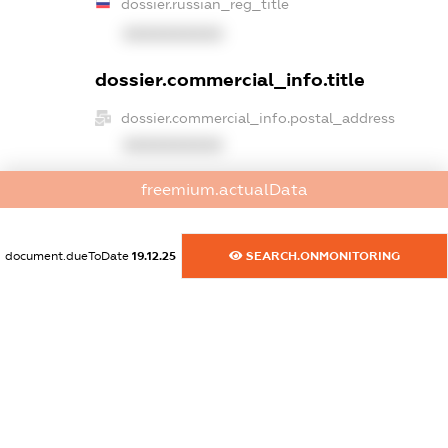
dossier.russian_reg_title
XXXXXXXXXX
dossier.commercial_info.title
dossier.commercial_info.postal_address
XXXXXXXXXX
dossier.commercial_info.phone
freemium.actualData
XXXXXXXXXX
document.dueToDate
19.12.25
SEARCH.ONMONITORING
dossier.commercial_info.fax
XXXXXXXXXX
dossier.commercial_info.email
XXXXXXXXXX
dossier.commercial_info.website
XXXXXXXXXX