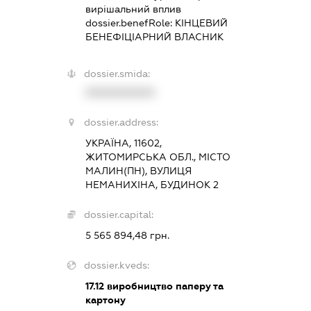
вирішальний вплив
dossier.benefRole:
КІНЦЕВИЙ
БЕНЕФІЦІАРНИЙ ВЛАСНИК
dossier.smida:
XXXXXXXXXX
dossier.address:
УКРАЇНА, 11602,
ЖИТОМИРСЬКА ОБЛ., МІСТО
МАЛИН(ПН), ВУЛИЦЯ
НЕМАНИХІНА, БУДИНОК 2
dossier.capital:
5 565 894,48 грн.
dossier.kveds:
17.12
виробництво паперу та
картону