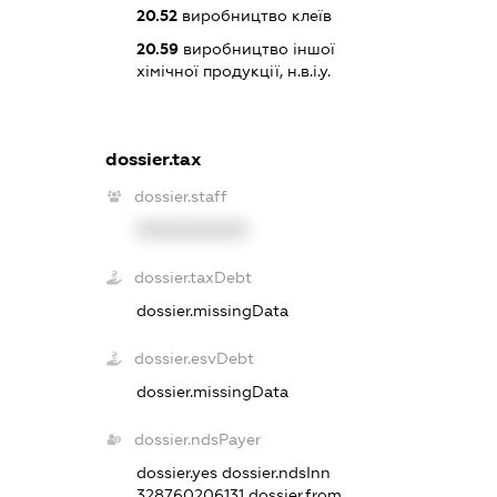
20.52
виробництво клеїв
20.59
виробництво іншої
хімічної продукції, н.в.і.у.
dossier.tax
dossier.staff
XXXXXXXXXX
dossier.taxDebt
dossier.missingData
dossier.esvDebt
dossier.missingData
dossier.ndsPayer
dossier.yes
dossier.ndsInn
328760206131
dossier.from