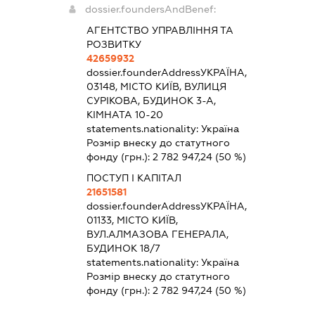
dossier.foundersAndBenef:
АГЕНТСТВО УПРАВЛІННЯ ТА
РОЗВИТКУ
42659932
dossier.founderAddress
УКРАЇНА,
03148, МІСТО КИЇВ, ВУЛИЦЯ
СУРІКОВА, БУДИНОК 3-А,
КІМНАТА 10-20
statements.nationality:
Україна
Розмір внеску до статутного
фонду (грн.):
2 782 947,24
(50 %)
ПОСТУП І КАПІТАЛ
21651581
dossier.founderAddress
УКРАЇНА,
01133, МІСТО КИЇВ,
ВУЛ.АЛМАЗОВА ГЕНЕРАЛА,
БУДИНОК 18/7
statements.nationality:
Україна
Розмір внеску до статутного
фонду (грн.):
2 782 947,24
(50 %)