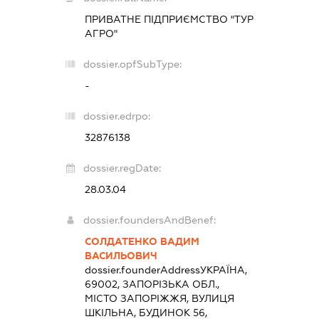
ПРИВАТНЕ ПІДПРИЄМСТВО "ТУР
АГРО"
dossier.opfSubType:
-
dossier.edrpo:
32876138
dossier.regDate:
28.03.04
dossier.foundersAndBenef:
СОЛДАТЕНКО ВАДИМ
ВАСИЛЬОВИЧ
dossier.founderAddress
УКРАЇНА,
69002, ЗАПОРІЗЬКА ОБЛ.,
МІСТО ЗАПОРІЖЖЯ, ВУЛИЦЯ
ШКІЛЬНА, БУДИНОК 56,