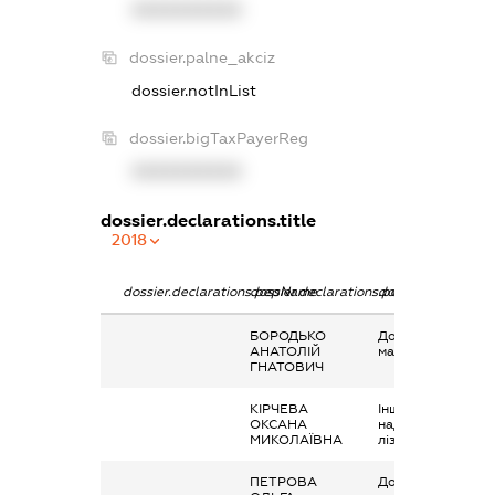
XXXXXXXXXX
dossier.palne_akciz
dossier.notInList
dossier.bigTaxPayerReg
XXXXXXXXXX
dossier.declarations.title
2018
dossier.declarations.pepName
dossier.declarations.personName
dossier.declaratio
БОРОДЬКО
Дохід від наданн
АНАТОЛІЙ
майна в оренду
ГНАТОВИЧ
КІРЧЕВА
Інше, Дохід від
ОКСАНА
надання майна в
МИКОЛАЇВНА
лізинг
ПЕТРОВА
Дохід від наданн