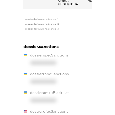
ОЛЬГА
майна в оренду
ЛЕОНІДІВНА
dossier.declarations.license_1
dossier.declarations.license_2
dossier.declarations.license_3
dossier.sanctions
dossier.specSanctions
XXXXXXXXXX
dossier.rnboSanctions
XXXXXXXXXX
dossier.amkuBlackList
XXXXXXXXXX
dossier.ofacSanctions