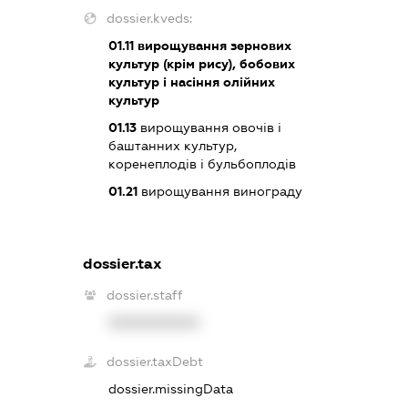
dossier.kveds:
01.11
вирощування зернових
культур (крім рису), бобових
культур і насіння олійних
культур
01.13
вирощування овочів і
баштанних культур,
коренеплодів і бульбоплодів
01.21
вирощування винограду
dossier.tax
dossier.staff
XXXXXXXXXX
dossier.taxDebt
dossier.missingData