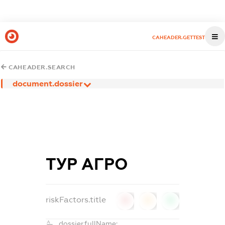
CAHEADER.GETTEST
CAHEADER.SEARCH
document.dossier
ТУР АГРО
riskFactors.title
0
0
0
dossier.fullName: