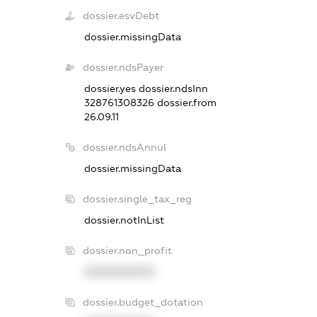
dossier.esvDebt
dossier.missingData
dossier.ndsPayer
dossier.yes
dossier.ndsInn
328761308326
dossier.from
26.09.11
dossier.ndsAnnul
dossier.missingData
dossier.single_tax_reg
dossier.notInList
dossier.non_profit
XXXXXXXXXX
dossier.budget_dotation