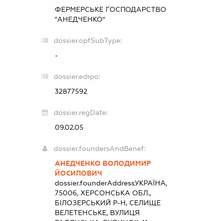
ФЕРМЕРСЬКЕ ГОСПОДАРСТВО
"АНЕДЧЕНКО"
dossier.opfSubType:
-
dossier.edrpo:
32877592
dossier.regDate:
09.02.05
dossier.foundersAndBenef:
АНЕДЧЕНКО ВОЛОДИМИР
ЙОСИПОВИЧ
dossier.founderAddress
УКРАЇНА,
75006, ХЕРСОНСЬКА ОБЛ.,
БІЛОЗЕРСЬКИЙ Р-Н, СЕЛИЩЕ
ВЕЛЕТЕНСЬКЕ, ВУЛИЦЯ