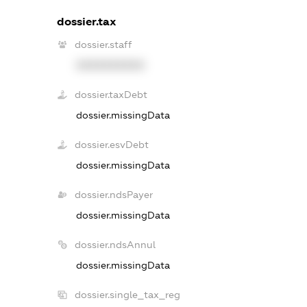
dossier.tax
dossier.staff
XXXXXXXXXX
dossier.taxDebt
dossier.missingData
dossier.esvDebt
dossier.missingData
dossier.ndsPayer
dossier.missingData
dossier.ndsAnnul
dossier.missingData
dossier.single_tax_reg