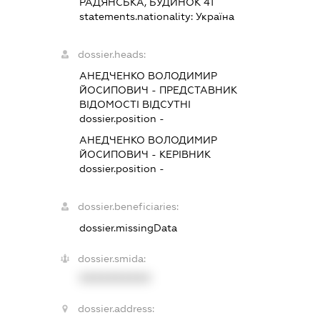
РАДЯНСЬКА, БУДИНОК 41
statements.nationality:
Україна
dossier.heads:
АНЕДЧЕНКО ВОЛОДИМИР
ЙОСИПОВИЧ
-
ПРЕДСТАВНИК
ВІДОМОСТІ ВІДСУТНІ
dossier.position -
АНЕДЧЕНКО ВОЛОДИМИР
ЙОСИПОВИЧ
-
КЕРІВНИК
dossier.position -
dossier.beneficiaries:
dossier.missingData
dossier.smida:
XXXXXXXXXX
dossier.address: