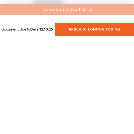
XXXXXXXXXX
freemium.actualData
dossier.commercial_info.activity
XXXXXXXXXX
document.dueToDate
12.10.25
SEARCH.ONMONITORING
freemium.exampleText_1
freemium.exampleText_2
freemium.anonymousPerSearch2
FREEMIUM.DETAILS
FREEMIUM.REGISTER