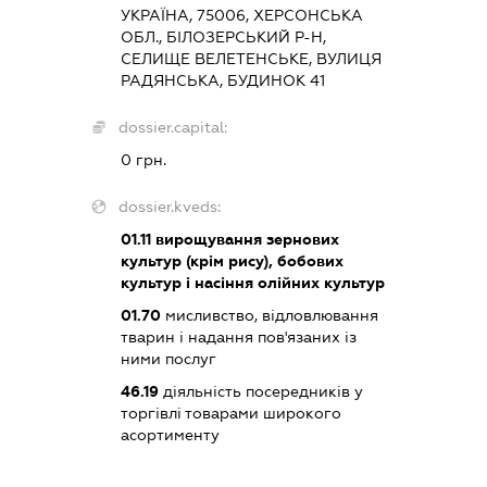
УКРАЇНА, 75006, ХЕРСОНСЬКА
ОБЛ., БІЛОЗЕРСЬКИЙ Р-Н,
СЕЛИЩЕ ВЕЛЕТЕНСЬКЕ, ВУЛИЦЯ
РАДЯНСЬКА, БУДИНОК 41
dossier.capital:
0 грн.
dossier.kveds:
01.11
вирощування зернових
культур (крім рису), бобових
культур і насіння олійних культур
01.70
мисливство, відловлювання
тварин і надання пов'язаних із
ними послуг
46.19
діяльність посередників у
торгівлі товарами широкого
асортименту