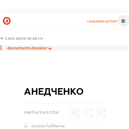
CAHEADER.GETTEST
CAHEADER.SEARCH
document.dossier
АНЕДЧЕНКО
riskFactors.title
0
0
0
dossier.fullName: