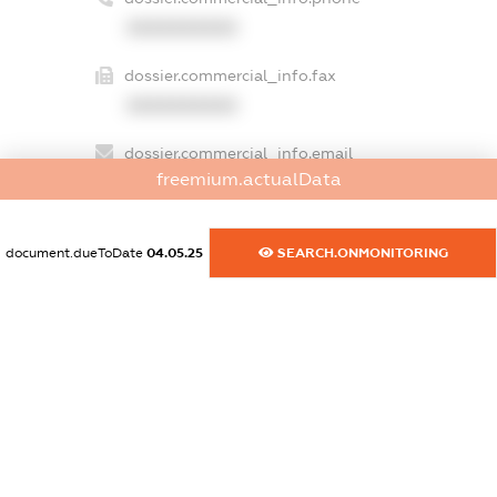
XXXXXXXXXX
dossier.commercial_info.fax
XXXXXXXXXX
dossier.commercial_info.email
freemium.actualData
XXXXXXXXXX
dossier.commercial_info.website
document.dueToDate
04.05.25
SEARCH.ONMONITORING
XXXXXXXXXX
dossier.commercial_info.activity
XXXXXXXXXX
freemium.exampleText_1
freemium.exampleText_2
freemium.anonymousPerSearch2