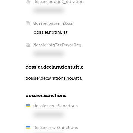
dossier.budget_dotation
XXXXXXXXXX
dossier.palne_akciz
dossier.notInList
dossier.bigTaxPayerReg
XXXXXXXXXX
dossier.declarations.title
dossier.declarations.noData
dossier.sanctions
dossier.specSanctions
XXXXXXXXXX
dossier.rnboSanctions