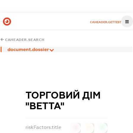
CAHEADER.GETTEST
CAHEADER.SEARCH
document.dossier
ТОРГОВИЙ ДІМ
"ВЕТТА"
riskFactors.title
0
0
0