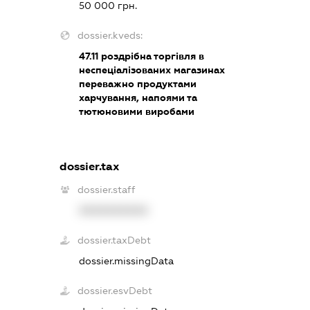
50 000 грн.
dossier.kveds:
47.11
роздрібна торгівля в
неспеціалізованих магазинах
переважно продуктами
харчування, напоями та
тютюновими виробами
dossier.tax
dossier.staff
XXXXXXXXXX
dossier.taxDebt
dossier.missingData
dossier.esvDebt