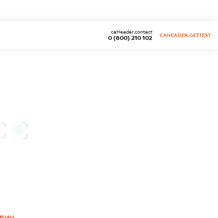
caHeader.contact
CAHEADER.GETTEST
0 (800) 210 102
0