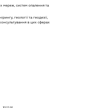
 мереж, систем опалення та
ірингу, геології та геодезії,
консультування в цих сферах
 31.12.15