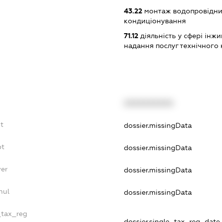
43.22
монтаж водопровідних
кондиціонування
71.12
діяльність у сфері інжин
надання послуг технічного 
XXXXXXXXXX
bt
dossier.missingData
bt
dossier.missingData
yer
dossier.missingData
nul
dossier.missingData
_tax_reg
dossier.single_tax_reg_date -