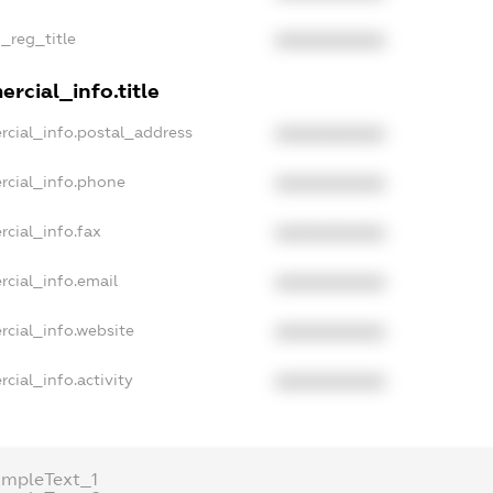
n_reg_title
XXXXXXXXXX
rcial_info.title
rcial_info.postal_address
XXXXXXXXXX
rcial_info.phone
XXXXXXXXXX
rcial_info.fax
XXXXXXXXXX
rcial_info.email
XXXXXXXXXX
rcial_info.website
XXXXXXXXXX
cial_info.activity
XXXXXXXXXX
ampleText_1