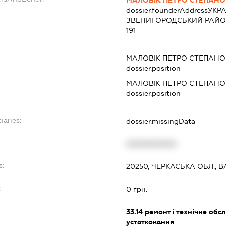
МАЛОВІК ПЕТРО СТЕПАН
dossier.founderAddress
УКРА
ЗВЕНИГОРОДСЬКИЙ РАЙОН 
191
МАЛОВІК ПЕТРО СТЕПАН
dossier.position -
МАЛОВІК ПЕТРО СТЕПАН
dossier.position -
iaries:
dossier.missingData
XXXXXXXXXX
s:
20250, ЧЕРКАСЬКА ОБЛ., ВА
:
0 грн.
33.14
ремонт і технічне обс
устатковання