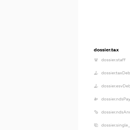
dossier.tax
dossier.staff
dossier.taxDe
dossier.esvDe
dossier.ndsPa
dossier.ndsAn
dossier.single