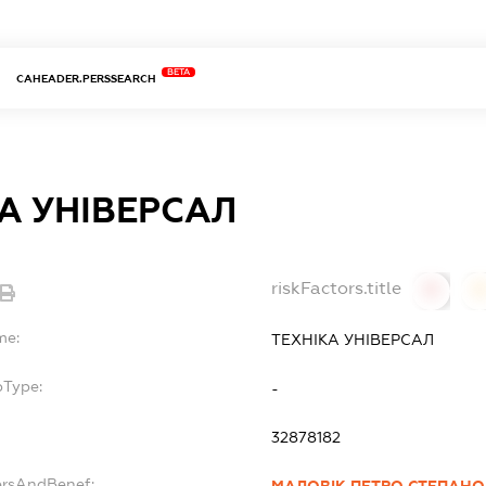
BETA
CAHEADER.PERSSEARCH
А УНІВЕРСАЛ
riskFactors.title
0
0
me:
ТЕХНІКА УНІВЕРСАЛ
bType:
-
32878182
ersAndBenef: