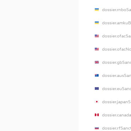
dossier.rnboS
dossier.amkuB
dossier.ofacS
dossier.ofac
dossier.gbSan
dossier.ausSa
dossier.euSan
dossier.japan
dossier.canad
dossier.rfSanc