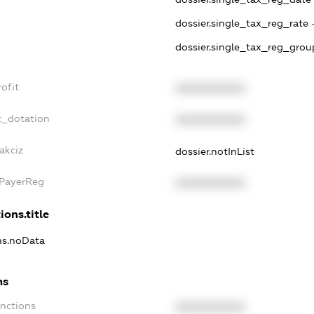
dossier.single_tax_reg_rate 
dossier.single_tax_reg_grou
ofit
XXXXXXXXXX
t_dotation
XXXXXXXXXX
akciz
dossier.notInList
xPayerReg
XXXXXXXXXX
ions.title
ons.noData
ns
anctions
XXXXXXXXXX