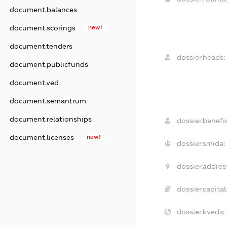
document.balances
document.scorings
new!
document.tenders
dossier.heads:
document.publicfunds
document.ved
document.semantrum
document.relationships
dossier.benefic
document.licenses
new!
dossier.smida:
dossier.addres
dossier.capital
dossier.kveds: