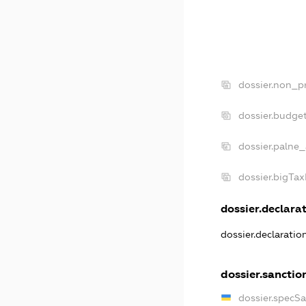
dossier.non_pr
dossier.budge
dossier.palne_
dossier.bigTa
dossier.declarat
dossier.declarati
dossier.sanctio
dossier.specS