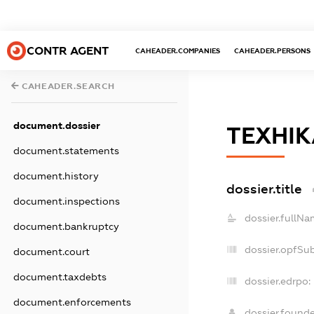
CONTR AGENT
CAHEADER.COMPANIES
CAHEADER.PERSONS
CAHEADER.SEARCH
document.dossier
ТЕХНІК
document.statements
document.history
dossier.title
document.inspections
dossier.fullNa
document.bankruptcy
dossier.opfSu
document.court
document.taxdebts
dossier.edrpo:
document.enforcements
dossier.found