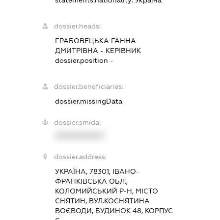
statements.nationality:
Україна
dossier.heads:
ГРАБОВЕЦЬКА ГАННА
ДМИТРІВНА
-
КЕРІВНИК
dossier.position -
dossier.beneficiaries:
dossier.missingData
dossier.smida:
XXXXXXXXXX
dossier.address:
УКРАЇНА, 78301, ІВАНО-
ФРАНКІВСЬКА ОБЛ.,
КОЛОМИЙСЬКИЙ Р-Н, МІСТО
СНЯТИН, ВУЛ.КОСНЯТИНА
ВОЄВОДИ, БУДИНОК 48, КОРПУС