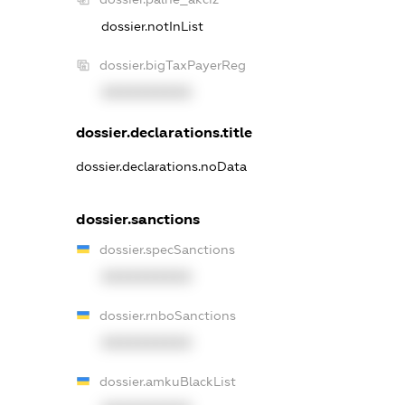
dossier.notInList
dossier.bigTaxPayerReg
XXXXXXXXXX
dossier.declarations.title
dossier.declarations.noData
dossier.sanctions
dossier.specSanctions
XXXXXXXXXX
dossier.rnboSanctions
XXXXXXXXXX
dossier.amkuBlackList