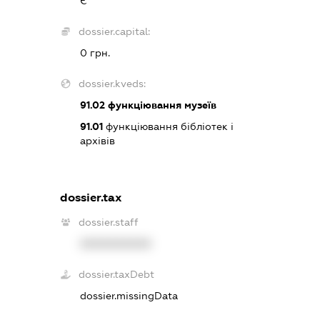
Є
dossier.capital:
0 грн.
dossier.kveds:
91.02
функціювання музеїв
91.01
функціювання бібліотек і
архівів
dossier.tax
dossier.staff
XXXXXXXXXX
dossier.taxDebt
dossier.missingData