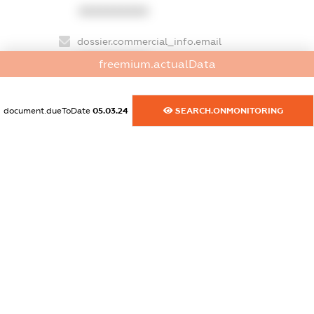
XXXXXXXXXX
dossier.commercial_info.email
XXXXXXXXXX
freemium.actualData
dossier.commercial_info.website
XXXXXXXXXX
document.dueToDate
05.03.24
SEARCH.ONMONITORING
dossier.commercial_info.activity
XXXXXXXXXX
freemium.exampleText_1
freemium.exampleText_2
freemium.anonymousPerSearch2
FREEMIUM.DETAILS
FREEMIUM.REGISTER