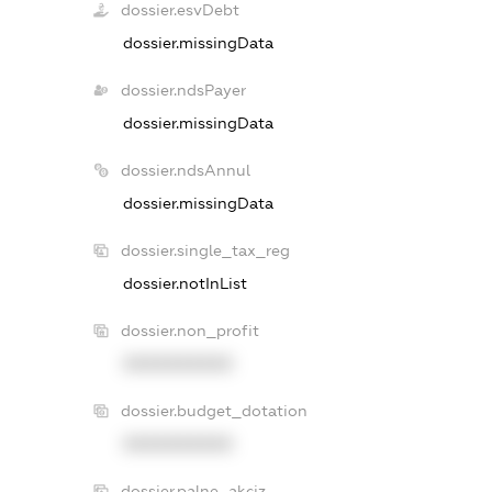
dossier.esvDebt
dossier.missingData
dossier.ndsPayer
dossier.missingData
dossier.ndsAnnul
dossier.missingData
dossier.single_tax_reg
dossier.notInList
dossier.non_profit
XXXXXXXXXX
dossier.budget_dotation
XXXXXXXXXX
dossier.palne_akciz