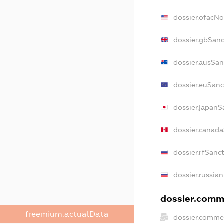
dossier.ofacN
dossier.gbSan
dossier.ausSan
dossier.euSanc
dossier.japanS
dossier.canad
dossier.rfSanc
dossier.russia
dossier.comme
freemium.actualData
dossier.comme