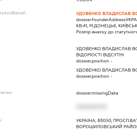
ersAndBenef:
УДОВЕНКО ВЛАДИСЛАВ 
dossier.founderAddress
УКРА
КВ.41, М.ДОНЕЦЬК, КИЇВ
Розмір внеску до статутног
УДОВЕНКО ВЛАДИСЛАВ 
ВІДОМОСТІ ВІДСУТНІ
dossier.position -
УДОВЕНКО ВЛАДИСЛАВ 
dossier.position -
iaries:
dossier.missingData
XXXXXXXXXX
:
УКРАЇНА, 83050, ПРОСП.ВА
ВОРОШИЛОВСЬКИЙ РАЙОН