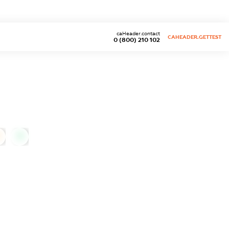
caHeader.contact
CAHEADER.GETTEST
0 (800) 210 102
0