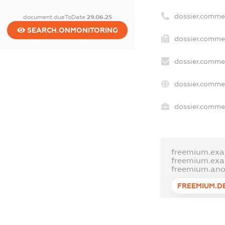
dossier.comme
document.dueToDate
29.06.25
SEARCH.ONMONITORING
dossier.commer
dossier.commer
dossier.commer
dossier.commer
freemium.exa
freemium.ex
freemium.an
FREEMIUM.D