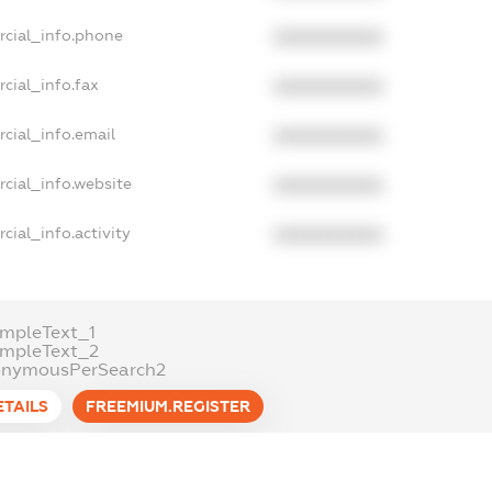
rcial_info.phone
XXXXXXXXXX
cial_info.fax
XXXXXXXXXX
cial_info.email
XXXXXXXXXX
cial_info.website
XXXXXXXXXX
cial_info.activity
XXXXXXXXXX
mpleText_1
ampleText_2
onymousPerSearch2
ETAILS
FREEMIUM.REGISTER