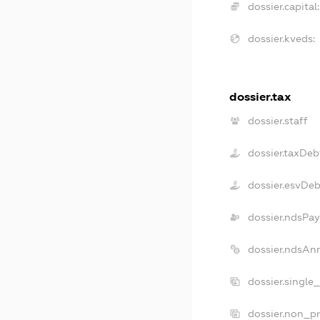
dossier.capital:
dossier.kveds:
dossier.tax
dossier.staff
dossier.taxDeb
dossier.esvDe
dossier.ndsPay
dossier.ndsAn
dossier.single
dossier.non_pr