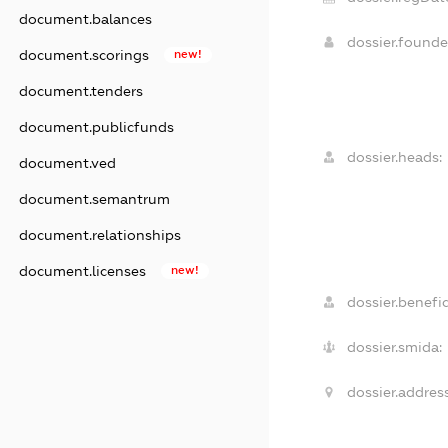
document.balances
dossier.found
document.scorings
new!
document.tenders
document.publicfunds
dossier.heads:
document.ved
document.semantrum
document.relationships
document.licenses
new!
dossier.benefic
dossier.smida:
dossier.address