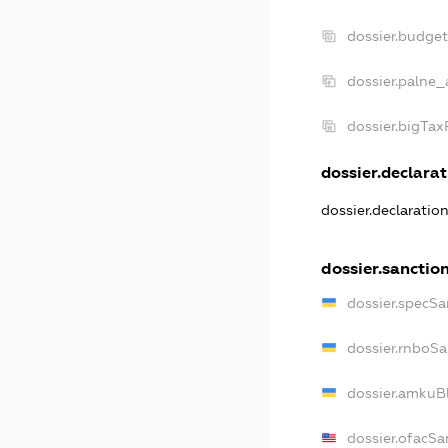
dossier.budge
dossier.palne_
dossier.bigTa
dossier.declarat
dossier.declaratio
dossier.sanctio
dossier.specSa
dossier.rnboS
dossier.amkuB
dossier.ofacSa