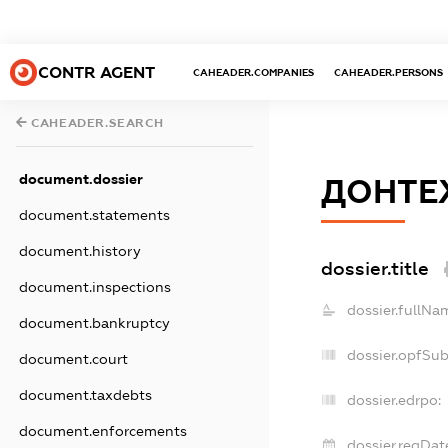
CONTR AGENT
CAHEADER.COMPANIES
CAHEADER.PERSONS
CAHEADER.SEARCH
document.dossier
ДОНТЕ
document.statements
document.history
dossier.title
document.inspections
dossier.fullNa
document.bankruptcy
dossier.opfSu
document.court
document.taxdebts
dossier.edrpo:
document.enforcements
dossier.regDat