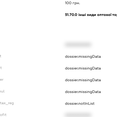
100 грн.
51.70.0
інші види оптової то
XXXXXXXXXX
t
dossier.missingData
bt
dossier.missingData
er
dossier.missingData
nul
dossier.missingData
_tax_reg
dossier.notInList
ofit
XXXXXXXXXX