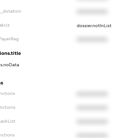
t_dotation
XXXXXXXXXX
akciz
dossier.notInList
xPayerReg
XXXXXXXXXX
ions.title
ns.noData
ns
nctions
XXXXXXXXXX
anctions
XXXXXXXXXX
lackList
XXXXXXXXXX
nctions
XXXXXXXXXX