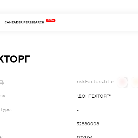
BETA
CAHEADER.PERSSEARCH
ХТОРГ
riskFactors.title
0
0
me:
"ДОНТЕХТОРГ"
bType:
-
32880008
e:
17.02.04