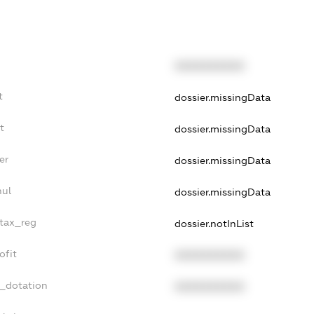
XXXXXXXXXX
t
dossier.missingData
t
dossier.missingData
er
dossier.missingData
nul
dossier.missingData
_tax_reg
dossier.notInList
ofit
XXXXXXXXXX
t_dotation
XXXXXXXXXX