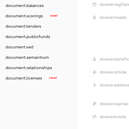
dossier.regDate
document.balances
document.scorings
new!
dossier.heads:
document.tenders
document.publicfunds
document.ved
document.semantrum
dossier.benefic
document.relationships
dossier.smida:
document.licenses
new!
dossier.address
dossier.capital:
dossier.kveds: