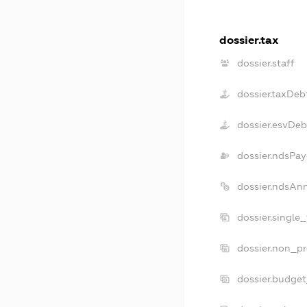
dossier.tax
dossier.staff
dossier.taxDeb
dossier.esvDeb
dossier.ndsPay
dossier.ndsAn
dossier.single
dossier.non_pr
dossier.budge