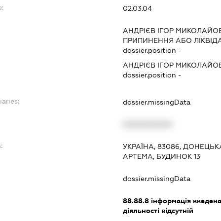
:
02.03.04
АНДРІЄВ ІГОР МИКОЛАЙО
ПРИПИНЕННЯ АБО ЛІКВІД
dossier.position -
АНДРІЄВ ІГОР МИКОЛАЙО
dossier.position -
iaries:
dossier.missingData
XXXXXXXXXX
:
УКРАЇНА, 83086, ДОНЕЦЬК
АРТЕМА, БУДИНОК 13
dossier.missingData
88.88.8
інформація введена 
діяльності відсутній