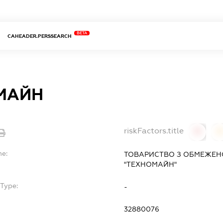
BETA
CAHEADER.PERSSEARCH
МАЙН
riskFactors.title
0
0
me:
ТОВАРИСТВО З ОБМЕЖЕН
"ТЕХНОМАЙН"
Type:
-
32880076