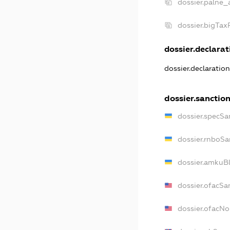
dossier.palne_
dossier.bigTa
dossier.declarati
dossier.declaratio
dossier.sanctio
dossier.specSa
dossier.rnboSa
dossier.amkuBl
dossier.ofacSa
dossier.ofacN