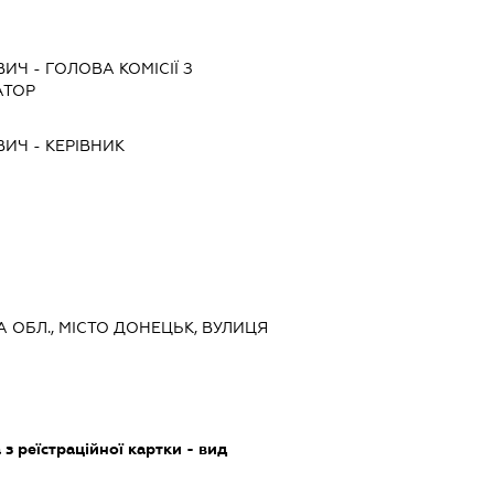
ВИЧ
-
ГОЛОВА КОМІСІЇ З
АТОР
ВИЧ
-
КЕРІВНИК
А ОБЛ., МІСТО ДОНЕЦЬК, ВУЛИЦЯ
з реїстраційної картки - вид