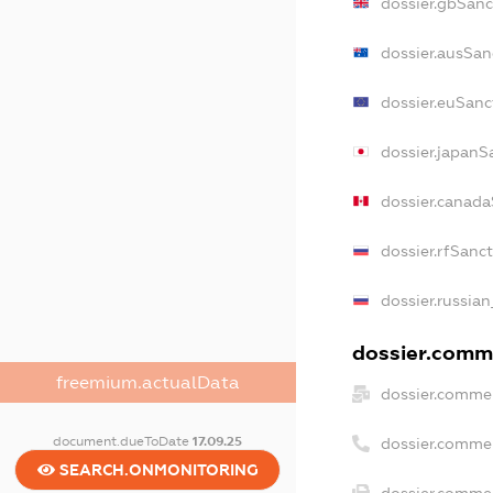
dossier.gbSanc
dossier.ausSan
dossier.euSanc
dossier.japanS
dossier.canada
dossier.rfSanc
dossier.russian
dossier.comme
freemium.actualData
dossier.commer
document.dueToDate
17.09.25
dossier.comme
SEARCH.ONMONITORING