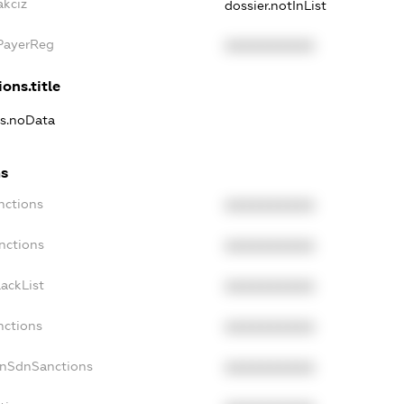
akciz
dossier.notInList
xPayerReg
XXXXXXXXXX
ons.title
ns.noData
ns
nctions
XXXXXXXXXX
nctions
XXXXXXXXXX
ackList
XXXXXXXXXX
nctions
XXXXXXXXXX
onSdnSanctions
XXXXXXXXXX