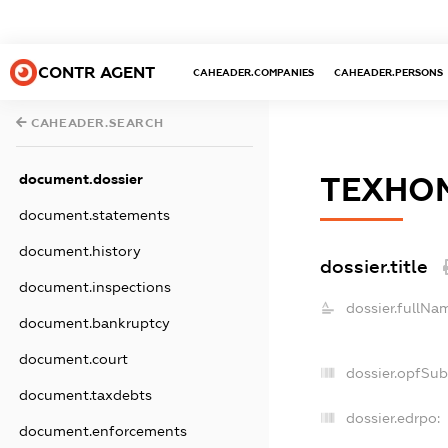
CONTR AGENT
CAHEADER.COMPANIES
CAHEADER.PERSONS
CAHEADER.SEARCH
document.dossier
ТЕХНО
document.statements
document.history
dossier.title
document.inspections
dossier.fullNa
document.bankruptcy
document.court
dossier.opfSub
document.taxdebts
dossier.edrpo:
document.enforcements