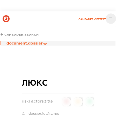
CAHEADER.GETTEST
CAHEADER.SEARCH
document.dossier
ЛЮКС
riskFactors.title
0
0
0
dossier.fullName: