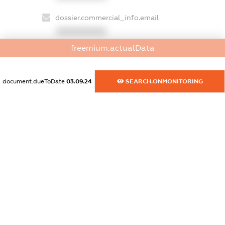
dossier.commercial_info.email
XXXXXXXXXX
freemium.actualData
dossier.commercial_info.website
XXXXXXXXXX
document.dueToDate
03.09.24
SEARCH.ONMONITORING
dossier.commercial_info.activity
XXXXXXXXXX
freemium.exampleText_1
freemium.exampleText_2
freemium.anonymousPerSearch2
FREEMIUM.DETAILS
FREEMIUM.REGISTER