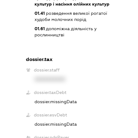
культур і насіння олійних культур
01.41
розведення великої рогатої
худоби молочних порід
01.61
допоміжна діяльність у
рослинництві
dossier.tax
dossier.staff
XXXXXXXXXX
dossier.taxDebt
dossier.missingData
dossier.esvDebt
dossier.missingData
dossier.ndsPayer