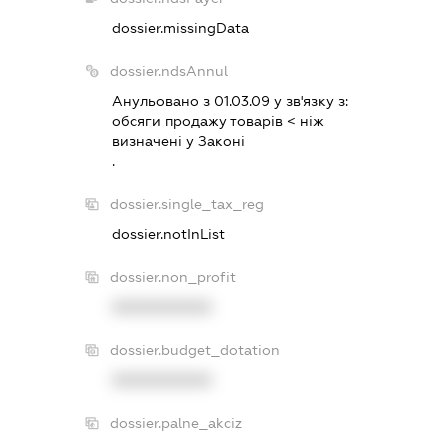
dossier.missingData
dossier.ndsAnnul
Анульовано з 01.03.09 у зв'язку з:
обсяги продажу товарiв < нiж
визначенi у Законi
.
dossier.single_tax_reg
dossier.notInList
dossier.non_profit
XXXXXXXXXX
dossier.budget_dotation
XXXXXXXXXX
dossier.palne_akciz