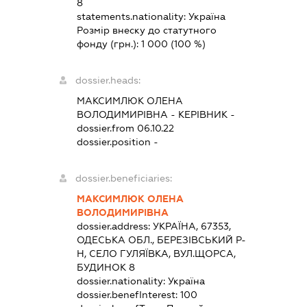
8
statements.nationality:
Україна
Розмір внеску до статутного
фонду (грн.):
1 000
(100 %)
dossier.heads:
МАКСИМЛЮК ОЛЕНА
ВОЛОДИМИРІВНА
-
КЕРІВНИК
-
dossier.from 06.10.22
dossier.position -
dossier.beneficiaries:
МАКСИМЛЮК ОЛЕНА
ВОЛОДИМИРІВНА
dossier.address:
УКРАЇНА, 67353,
ОДЕСЬКА ОБЛ., БЕРЕЗІВСЬКИЙ Р-
Н, СЕЛО ГУЛЯЇВКА, ВУЛ.ЩОРСА,
БУДИНОК 8
dossier.nationality:
Україна
dossier.benefInterest:
100