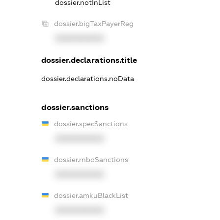
dossier.notInList
dossier.bigTaxPayerReg
XXXXXXXXXX
dossier.declarations.title
dossier.declarations.noData
dossier.sanctions
dossier.specSanctions
XXXXXXXXXX
dossier.rnboSanctions
XXXXXXXXXX
dossier.amkuBlackList
XXXXXXXXXX