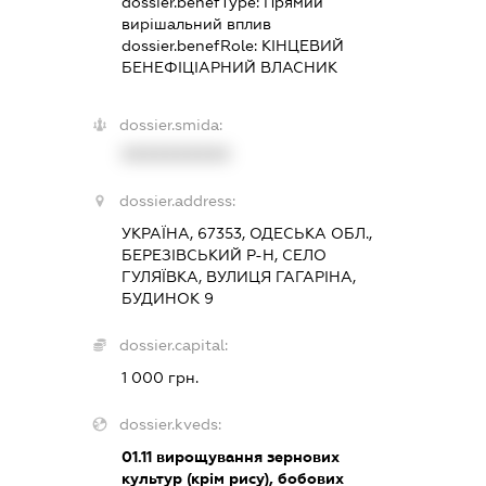
dossier.benefType:
Прямий
вирішальний вплив
dossier.benefRole:
КІНЦЕВИЙ
БЕНЕФІЦІАРНИЙ ВЛАСНИК
dossier.smida:
XXXXXXXXXX
dossier.address:
УКРАЇНА, 67353, ОДЕСЬКА ОБЛ.,
БЕРЕЗІВСЬКИЙ Р-Н, СЕЛО
ГУЛЯЇВКА, ВУЛИЦЯ ГАГАРІНА,
БУДИНОК 9
dossier.capital:
1 000 грн.
dossier.kveds:
01.11
вирощування зернових
культур (крім рису), бобових