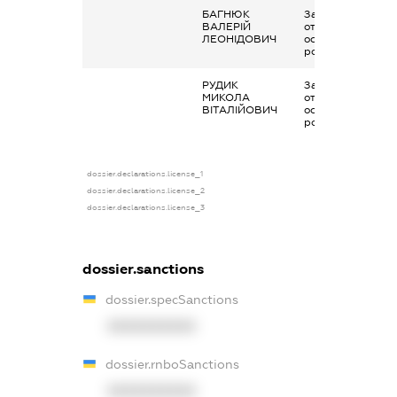
БАГНЮК
Заробітна плата
ВАЛЕРІЙ
отримана за
ЛЕОНІДОВИЧ
основним місцем
роботи
РУДИК
Заробітна плата
МИКОЛА
отримана за
ВІТАЛІЙОВИЧ
основним місцем
роботи
dossier.declarations.license_1
dossier.declarations.license_2
dossier.declarations.license_3
dossier.sanctions
dossier.specSanctions
XXXXXXXXXX
dossier.rnboSanctions
XXXXXXXXXX