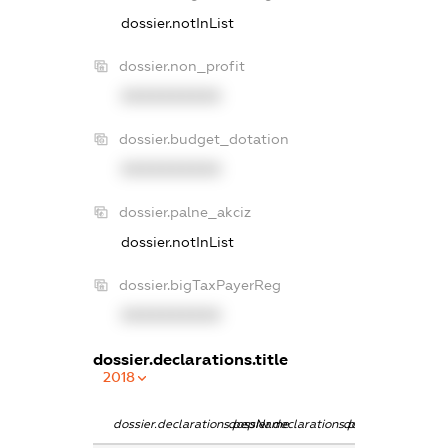
dossier.notInList
dossier.non_profit
XXXXXXXXXX
dossier.budget_dotation
XXXXXXXXXX
dossier.palne_akciz
dossier.notInList
dossier.bigTaxPayerReg
XXXXXXXXXX
dossier.declarations.title
2018
dossier.declarations.pepName
dossier.declarations.personName
dossier.declarati