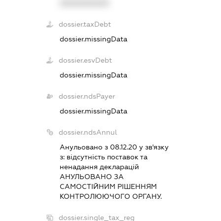
XXXXXXXXXX
dossier.taxDebt
dossier.missingData
dossier.esvDebt
dossier.missingData
dossier.ndsPayer
dossier.missingData
dossier.ndsAnnul
Анульовано з 08.12.20 у зв'язку
з:
вiдсутнiсть поставок та
ненадання декларацiй
АНУЛЬОВАНО ЗА
САМОСТIЙНИМ РIШЕННЯМ
КОНТРОЛЮЮЧОГО ОРГАНУ.
dossier.single_tax_reg