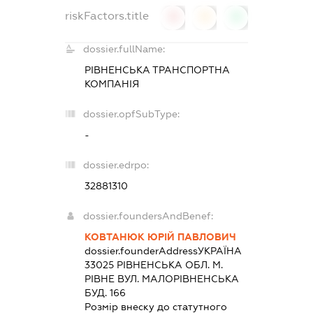
riskFactors.title
0
0
0
dossier.fullName:
РІВНЕНСЬКА ТРАНСПОРТНА
КОМПАНІЯ
dossier.opfSubType:
-
dossier.edrpo:
32881310
dossier.foundersAndBenef:
КОВТАНЮК ЮРІЙ ПАВЛОВИЧ
dossier.founderAddress
УКРАЇНА
33025 РIВНЕНСЬКА ОБЛ. М.
РІВНЕ ВУЛ. МАЛОРІВНЕНСЬКА
БУД. 166
Розмір внеску до статутного