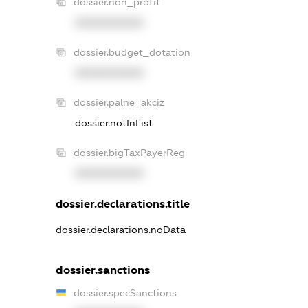
dossier.non_profit
XXXXXXXXXX
dossier.budget_dotation
XXXXXXXXXX
dossier.palne_akciz
dossier.notInList
dossier.bigTaxPayerReg
XXXXXXXXXX
dossier.declarations.title
dossier.declarations.noData
dossier.sanctions
dossier.specSanctions