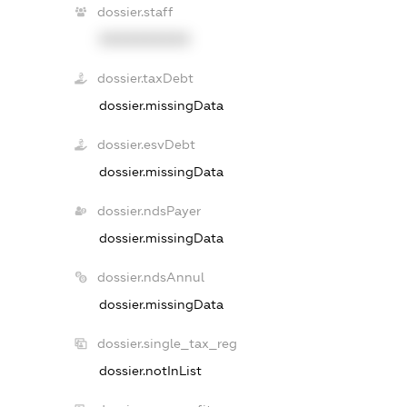
dossier.staff
XXXXXXXXXX
dossier.taxDebt
dossier.missingData
dossier.esvDebt
dossier.missingData
dossier.ndsPayer
dossier.missingData
dossier.ndsAnnul
dossier.missingData
dossier.single_tax_reg
dossier.notInList