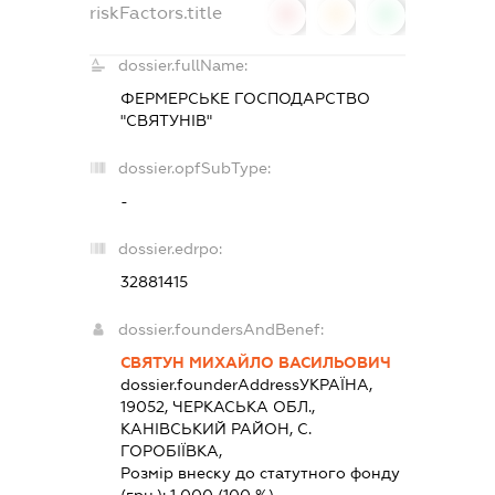
riskFactors.title
0
0
0
dossier.fullName:
ФЕРМЕРСЬКЕ ГОСПОДАРСТВО
"СВЯТУНІВ"
dossier.opfSubType:
-
dossier.edrpo:
32881415
dossier.foundersAndBenef:
СВЯТУН МИХАЙЛО ВАСИЛЬОВИЧ
dossier.founderAddress
УКРАЇНА,
19052, ЧЕРКАСЬКА ОБЛ.,
КАНIВСЬКИЙ РАЙОН, С.
ГОРОБІЇВКА,
Розмір внеску до статутного фонду