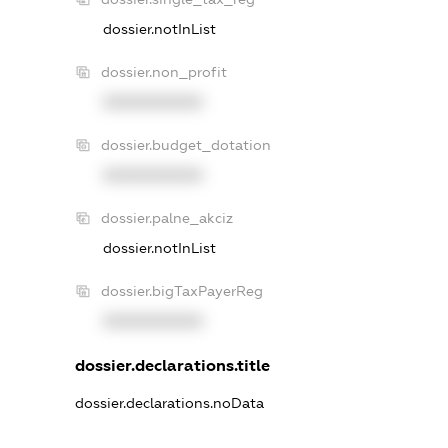
dossier.notInList
dossier.non_profit
XXXXXXXXXX
dossier.budget_dotation
XXXXXXXXXX
dossier.palne_akciz
dossier.notInList
dossier.bigTaxPayerReg
XXXXXXXXXX
dossier.declarations.title
dossier.declarations.noData