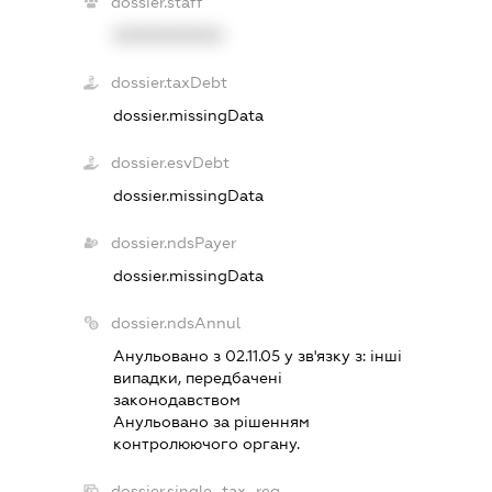
dossier.staff
XXXXXXXXXX
dossier.taxDebt
dossier.missingData
dossier.esvDebt
dossier.missingData
dossier.ndsPayer
dossier.missingData
dossier.ndsAnnul
Анульовано з 02.11.05 у зв'язку з:
iншi
випадки, передбаченi
законодавством
Анульовано за рiшенням
контролюючого органу.
dossier.single_tax_reg