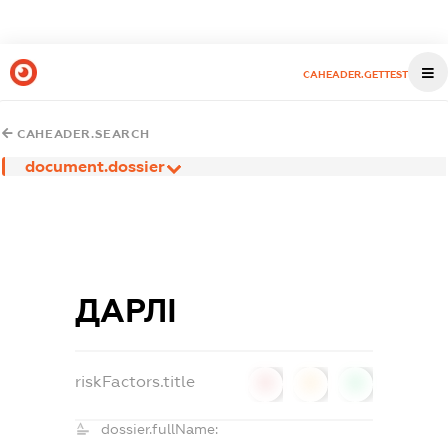
CAHEADER.GETTEST
CAHEADER.SEARCH
document.dossier
ДАРЛІ
riskFactors.title
0
0
0
dossier.fullName: