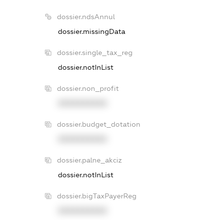
dossier.ndsAnnul
dossier.missingData
dossier.single_tax_reg
dossier.notInList
dossier.non_profit
XXXXXXXXXX
dossier.budget_dotation
XXXXXXXXXX
dossier.palne_akciz
dossier.notInList
dossier.bigTaxPayerReg
XXXXXXXXXX