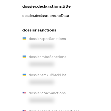
dossier.declarations.title
dossier.declarations.noData
dossier.sanctions
dossier.specSanctions
XXXXXXXXXX
dossier.rnboSanctions
XXXXXXXXXX
dossier.amkuBlackList
XXXXXXXXXX
dossier.ofacSanctions
XXXXXXXXXX
dossier.ofacNonSdnSanctions