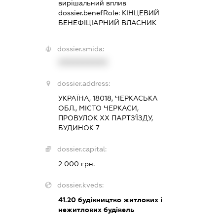
вирішальний вплив
dossier.benefRole:
КІНЦЕВИЙ
БЕНЕФІЦІАРНИЙ ВЛАСНИК
dossier.smida:
XXXXXXXXXX
dossier.address:
УКРАЇНА, 18018, ЧЕРКАСЬКА
ОБЛ., МІСТО ЧЕРКАСИ,
ПРОВУЛОК ХХ ПАРТЗ'ЇЗДУ,
БУДИНОК 7
dossier.capital:
2 000 грн.
dossier.kveds:
41.20
будівництво житлових і
нежитлових будівель