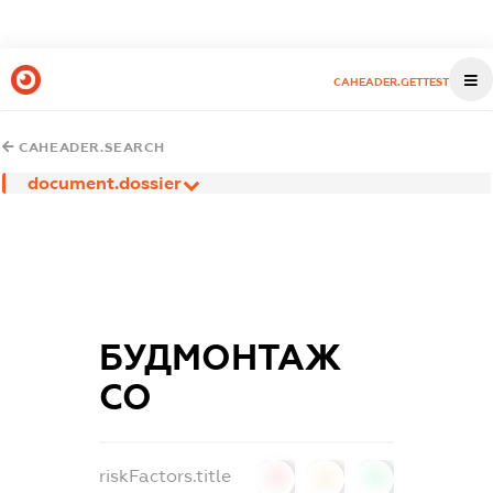
CAHEADER.GETTEST
CAHEADER.SEARCH
document.dossier
БУДМОНТАЖ
СО
riskFactors.title
0
0
0