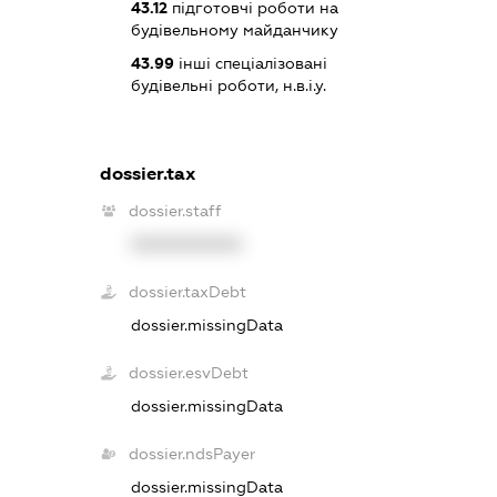
43.12
підготовчі роботи на
будівельному майданчику
43.99
інші спеціалізовані
будівельні роботи, н.в.і.у.
dossier.tax
dossier.staff
XXXXXXXXXX
dossier.taxDebt
dossier.missingData
dossier.esvDebt
dossier.missingData
dossier.ndsPayer
dossier.missingData