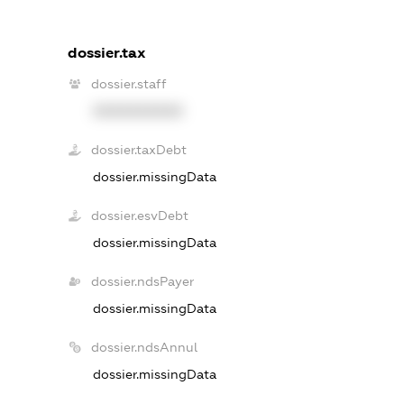
dossier.tax
dossier.staff
XXXXXXXXXX
dossier.taxDebt
dossier.missingData
dossier.esvDebt
dossier.missingData
dossier.ndsPayer
dossier.missingData
dossier.ndsAnnul
dossier.missingData