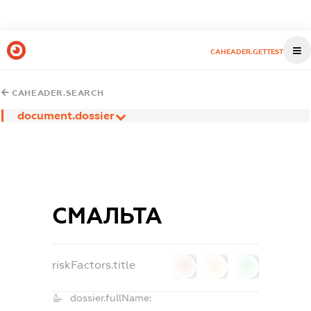
CAHEADER.GETTEST
CAHEADER.SEARCH
document.dossier
СМАЛЬТА
riskFactors.title
0
0
0
dossier.fullName: