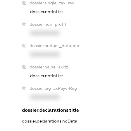
dossier.single_tax_reg
dossier.notInList
dossier.non_profit
XXXXXXXXXX
dossier.budget_dotation
XXXXXXXXXX
dossier.palne_akciz
dossier.notInList
dossier.bigTaxPayerReg
XXXXXXXXXX
dossier.declarations.title
dossier.declarations.noData