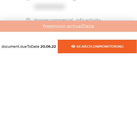
XXXXXXXXXX
dossier.commercial_info.activity
freemium.actualData
XXXXXXXXXX
document.dueToDate
20.06.22
SEARCH.ONMONITORING
freemium.exampleText_1
freemium.exampleText_2
freemium.anonymousPerSearch2
FREEMIUM.DETAILS
FREEMIUM.REGISTER