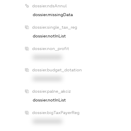
dossier.ndsAnnul
dossier.missingData
dossier.single_tax_reg
dossier.notInList
dossier.non_profit
XXXXXXXXXX
dossier.budget_dotation
XXXXXXXXXX
dossier.palne_akciz
dossier.notInList
dossier.bigTaxPayerReg
XXXXXXXXXX