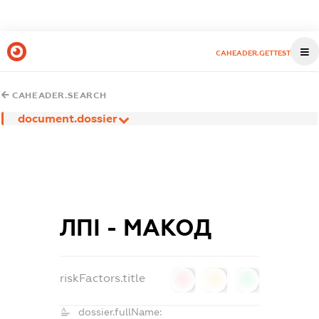
CAHEADER.GETTEST
CAHEADER.SEARCH
document.dossier
ЛПІ - МАКОД
riskFactors.title
0
0
0
dossier.fullName: