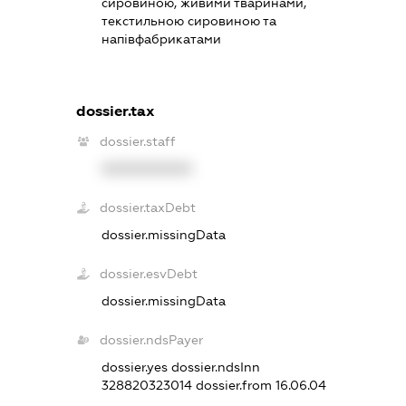
сировиною, живими тваринами,
текстильною сировиною та
напівфабрикатами
dossier.tax
dossier.staff
XXXXXXXXXX
dossier.taxDebt
dossier.missingData
dossier.esvDebt
dossier.missingData
dossier.ndsPayer
dossier.yes
dossier.ndsInn
328820323014
dossier.from 16.06.04