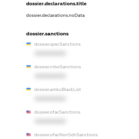
dossier.declarations.title
dossier.declarations.noData
dossier.sanctions
dossier.specSanctions
XXXXXXXXXX
dossier.rnboSanctions
XXXXXXXXXX
dossier.amkuBlackList
XXXXXXXXXX
dossier.ofacSanctions
XXXXXXXXXX
dossier.ofacNonSdnSanctions