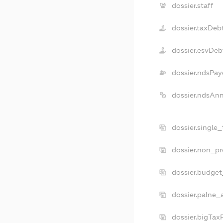
dossier.staff
dossier.taxDeb
dossier.esvDeb
dossier.ndsPay
dossier.ndsAn
dossier.single
dossier.non_pr
dossier.budge
dossier.palne_
dossier.bigTax