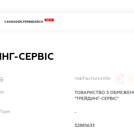
BETA
CAHEADER.PERSSEARCH
НГ-СЕРВІС
riskFactors.title
0
0
me:
ТОВАРИСТВО З ОБМЕЖЕН
"ТРЕЙДИНГ-СЕРВІС"
Type:
-
32885633