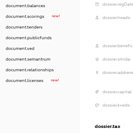
dossier.regDate
document.balances
document.scorings
new!
dossier.heads:
document.tenders
document.publicfunds
dossier.benefici
document.ved
dossier.smida:
document.semantrum
document.relationships
dossier.address
document.licenses
new!
dossier.capital:
dossier.kveds:
dossier.tax