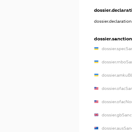
dossier.declarati
dossier.declaratio
dossier.sanction
dossier.specSa
dossier.rnboSa
dossier.amkuBl
dossier.ofacSa
dossier.ofacN
dossier.gbSanc
dossier.ausSan