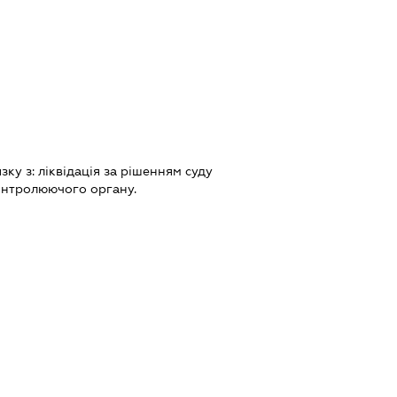
язку з:
лiквiдацiя за рiшенням суду
онтролюючого органу.