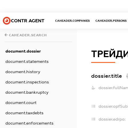
CONTR AGENT
CAHEADER.COMPANIES
CAHEADER.PERSONS
CAHEADER.SEARCH
document.dossier
ТРЕЙДИ
document.statements
document.history
dossier.title
document.inspections
dossier.fullNa
document.bankruptcy
document.court
dossier.opfSub
document.taxdebts
dossier.edrpo:
document.enforcements