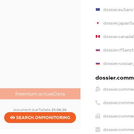
dossier.euSanc
dossier.japanS
dossier.canada
dossier.rfSanc
dossier.russian
dossier.comme
dossier.commer
freemium.actualData
dossier.commer
document.dueToDate
25.06.26
dossier.commer
SEARCH.ONMONITORING
dossier.commer