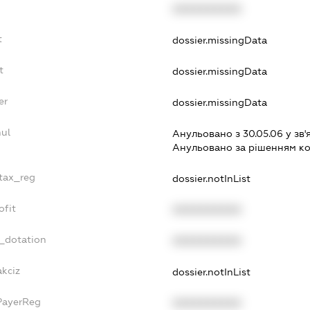
XXXXXXXXXX
t
dossier.missingData
t
dossier.missingData
er
dossier.missingData
nul
Анульовано з 30.05.06 у зв'
Анульовано за рiшенням к
_tax_reg
dossier.notInList
ofit
XXXXXXXXXX
t_dotation
XXXXXXXXXX
akciz
dossier.notInList
PayerReg
XXXXXXXXXX