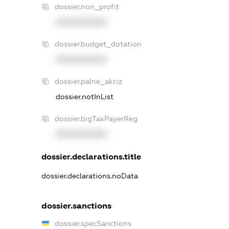
dossier.non_profit
XXXXXXXXXX
dossier.budget_dotation
XXXXXXXXXX
dossier.palne_akciz
dossier.notInList
dossier.bigTaxPayerReg
XXXXXXXXXX
dossier.declarations.title
dossier.declarations.noData
dossier.sanctions
dossier.specSanctions