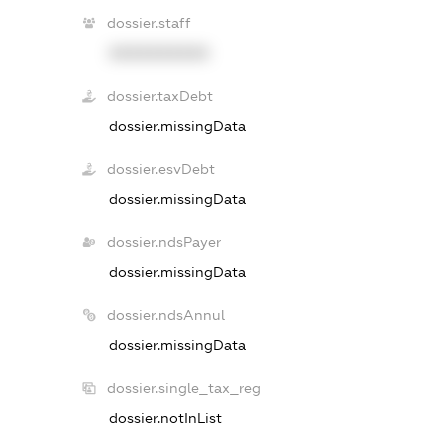
dossier.staff
XXXXXXXXXX
dossier.taxDebt
dossier.missingData
dossier.esvDebt
dossier.missingData
dossier.ndsPayer
dossier.missingData
dossier.ndsAnnul
dossier.missingData
dossier.single_tax_reg
dossier.notInList