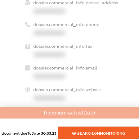
dossier.commercial_info.postal_address
XXXXXXXXXX
dossier.commercial_info.phone
XXXXXXXXXX
dossier.commercial_info.fax
XXXXXXXXXX
dossier.commercial_info.email
XXXXXXXXXX
dossier.commercial_info.website
XXXXXXXXXX
dossier.commercial_info.activity
freemium.actualData
XXXXXXXXXX
document.dueToDate
30.03.23
SEARCH.ONMONITORING