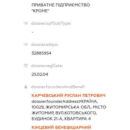
ПРИВАТНЕ ПІДПРИЄМСТВО
"КРОНЕ"
dossier.opfSubType:
-
dossier.edrpo:
32885954
dossier.regDate:
25.02.04
dossier.foundersAndBenef:
КАРЧЕВСЬКИЙ РУСЛАН ПЕТРОВИЧ
dossier.founderAddress
УКРАЇНА,
10029, ЖИТОМИРСЬКА ОБЛ., МІСТО
ЖИТОМИР, ВУЛ.КОТОВСЬКОГО,
БУДИНОК 21-А, КВАРТИРА 4
КІНЦЕВИЙ БЕНЕФІЦІАРНИЙ