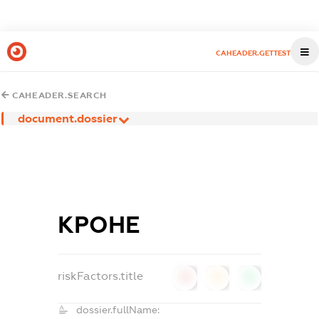
CAHEADER.GETTEST
CAHEADER.SEARCH
document.dossier
КРОНЕ
riskFactors.title
0
0
0
dossier.fullName: