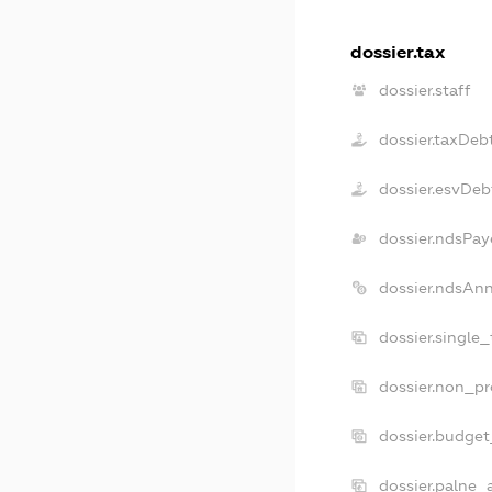
dossier.tax
dossier.staff
dossier.taxDeb
dossier.esvDeb
dossier.ndsPay
dossier.ndsAn
dossier.single
dossier.non_pr
dossier.budge
dossier.palne_