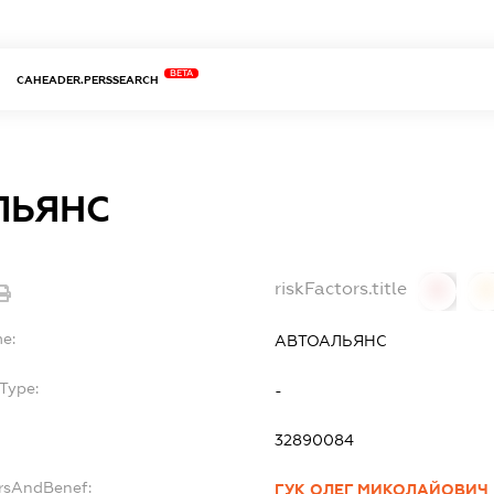
BETA
CAHEADER.PERSSEARCH
ЛЬЯНС
riskFactors.title
0
0
me:
АВТОАЛЬЯНС
Type:
-
32890084
ersAndBenef:
ГУК ОЛЕГ МИКОЛАЙОВИЧ