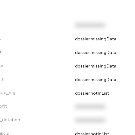
XXXXXXXXXX
t
dossier.missingData
t
dossier.missingData
er
dossier.missingData
nul
dossier.missingData
_tax_reg
dossier.notInList
ofit
XXXXXXXXXX
t_dotation
XXXXXXXXXX
akciz
dossier.notInList