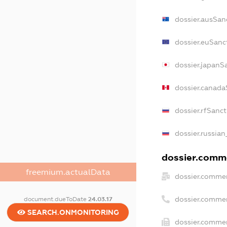
dossier.ausSan
dossier.euSanc
dossier.japanS
dossier.canada
dossier.rfSanc
dossier.russian
dossier.comme
freemium.actualData
dossier.commer
dossier.comme
document.dueToDate
24.03.17
SEARCH.ONMONITORING
dossier.commer