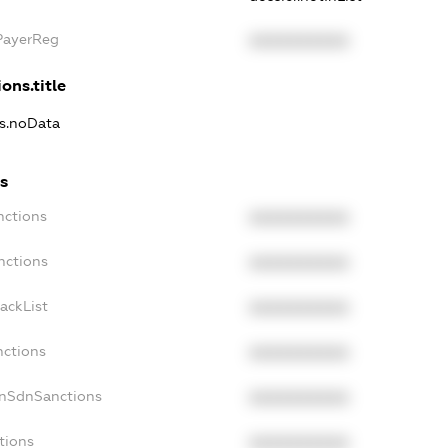
xPayerReg
XXXXXXXXXX
ons.title
ns.noData
ns
nctions
XXXXXXXXXX
nctions
XXXXXXXXXX
ackList
XXXXXXXXXX
nctions
XXXXXXXXXX
onSdnSanctions
XXXXXXXXXX
tions
XXXXXXXXXX