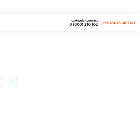
caHeader.contact
CAHEADER.GETTEST
0 (800) 210 102
0