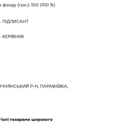
о фонду (грн.):
100
(100 %)
-
ПІДПИСАНТ
-
КЕРІВНИК
, ІЧНЯНСЬКИЙ Р-Н, ПАРАФІЇВКА,
гівлі товарами широкого