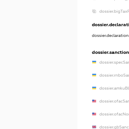
dossier.bigTa
dossier.declarati
dossier.declaratio
dossier.sanctio
dossier.specSa
dossier.rnboSa
dossier.amkuBl
dossier.ofacSa
dossier.ofacN
dossier.gbSanc