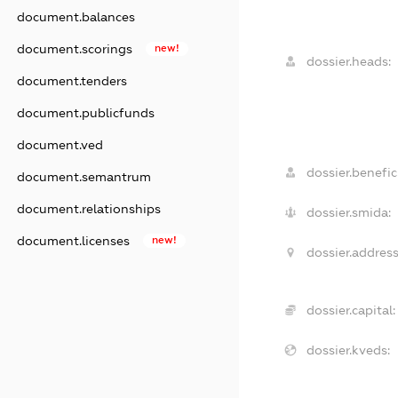
document.balances
document.scorings
new!
dossier.heads:
document.tenders
document.publicfunds
document.ved
dossier.benefici
document.semantrum
document.relationships
dossier.smida:
document.licenses
new!
dossier.address
dossier.capital:
dossier.kveds: