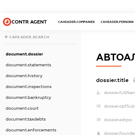
CONTR AGENT
CAHEADER.COMPANIES
CAHEADER.PERSONS
CAHEADER.SEARCH
document.dossier
АВТОА
document.statements
document.history
dossier.title
document.inspections
dossier.fullNa
document.bankruptcy
dossier.opfSub
document.court
document.taxdebts
dossier.edrpo:
document.enforcements
dossier.found