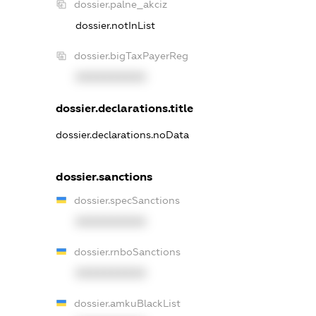
dossier.palne_akciz
dossier.notInList
dossier.bigTaxPayerReg
XXXXXXXXXX
dossier.declarations.title
dossier.declarations.noData
dossier.sanctions
dossier.specSanctions
XXXXXXXXXX
dossier.rnboSanctions
XXXXXXXXXX
dossier.amkuBlackList