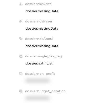
dossier.esvDebt
dossier.missingData
dossier.ndsPayer
dossier.missingData
dossier.ndsAnnul
dossier.missingData
dossier.single_tax_reg
dossier.notInList
dossier.non_profit
XXXXXXXXXX
dossier.budget_dotation
XXXXXXXXXX