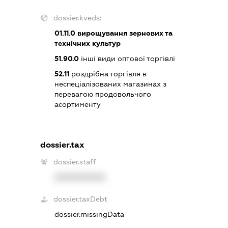
dossier.kveds:
01.11.0
вирощування зернових та
технічних культур
51.90.0
інші види оптової торгівлі
52.11
роздрібна торгівля в
неспеціалізованих магазинах з
перевагою продовольчого
асортименту
dossier.tax
dossier.staff
XXXXXXXXXX
dossier.taxDebt
dossier.missingData