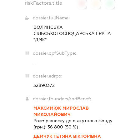
riskFactors.title
0
0
0
dossier.fullName:
ВОЛИНСЬКА
СІЛЬСЬКОГОСПОДАРСЬКА ГРУПА
"ДМК"
dossier.opfSubType:
-
dossier.edrpo:
32890372
dossier.foundersAndBenef:
МАКСИМЮК МИРОСЛАВ
МИКОЛАЙОВИЧ
Розмір внеску до статутного фонду
(грн.):
36 800
(50 %)
ДЕМЧУК ТЕТЯНА ВІКТОРІВНА