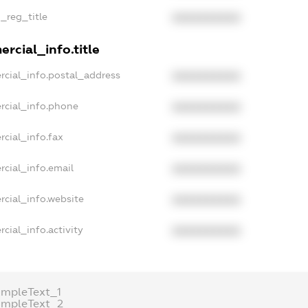
n_reg_title
XXXXXXXXXX
rcial_info.title
rcial_info.postal_address
XXXXXXXXXX
rcial_info.phone
XXXXXXXXXX
rcial_info.fax
XXXXXXXXXX
rcial_info.email
XXXXXXXXXX
rcial_info.website
XXXXXXXXXX
cial_info.activity
XXXXXXXXXX
ampleText_1
ampleText_2