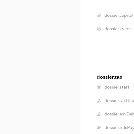
dossier.capital
dossier.kveds:
dossier.tax
dossier.staff
dossier.taxDe
dossier.esvDe
dossier.ndsPa