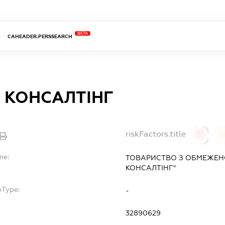
BETA
CAHEADER.PERSSEARCH
 КОНСАЛТІНГ
riskFactors.title
0
0
me:
ТОВАРИСТВО З ОБМЕЖЕН
КОНСАЛТІНГ"
bType:
-
32890629