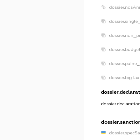
dossier.ndsAn
dossier.single
dossier.non_pr
dossier.budge
dossier.palne_
dossier.bigTa
dossier.declarat
dossier.declarati
dossier.sanctio
dossier.specS