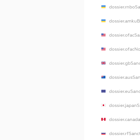
dossier.rnboS
dossier.amkuB
dossier.ofacS
dossier.ofac
dossier.gbSan
dossier.ausSa
dossier.euSan
dossier.japan
dossier.canad
dossier.rfSanc