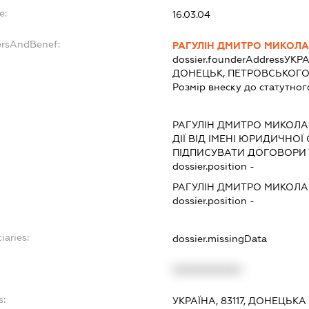
e:
16.03.04
ersAndBenef:
РАГУЛІН ДМИТРО МИКОЛ
dossier.founderAddress
УКРА
ДОНЕЦЬК, ПЕТРОВСЬКОГО, 
Розмір внеску до статутног
РАГУЛІН ДМИТРО МИКОЛ
ДІЇ ВІД ІМЕНІ ЮРИДИЧНОЇ
ПІДПИСУВАТИ ДОГОВОРИ 
dossier.position -
РАГУЛІН ДМИТРО МИКОЛ
dossier.position -
iaries:
dossier.missingData
XXXXXXXXXX
s:
УКРАЇНА, 83117, ДОНЕЦЬК