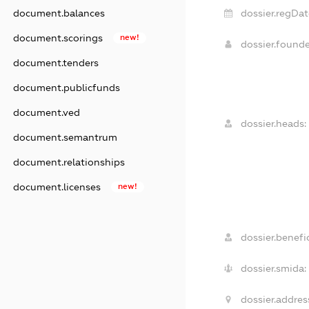
dossier.regDat
document.balances
document.scorings
new!
dossier.found
document.tenders
document.publicfunds
document.ved
dossier.heads:
document.semantrum
document.relationships
document.licenses
new!
dossier.benefic
dossier.smida:
dossier.addres