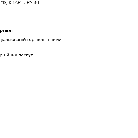
19, КВАРТИРА 34
ргівлі
іалізованій торгівлі іншими
рційних послуг