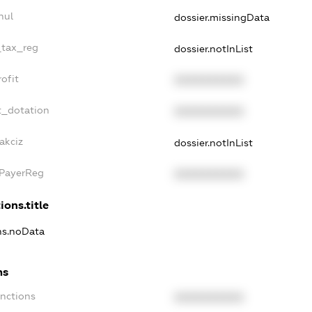
nul
dossier.missingData
_tax_reg
dossier.notInList
ofit
XXXXXXXXXX
t_dotation
XXXXXXXXXX
akciz
dossier.notInList
xPayerReg
XXXXXXXXXX
ions.title
ons.noData
ns
anctions
XXXXXXXXXX