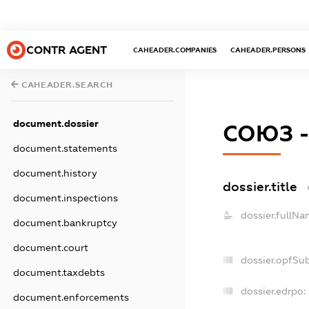
CONTR AGENT
CAHEADER.COMPANIES
CAHEADER.PERSONS
CAHEADER.SEARCH
document.dossier
СОЮЗ -
document.statements
document.history
dossier.title
document.inspections
dossier.fullNa
document.bankruptcy
document.court
dossier.opfSu
document.taxdebts
dossier.edrpo:
document.enforcements