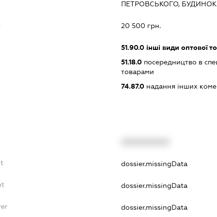
ПЕТРОВСЬКОГО, БУДИНОК 1
:
20 500 грн.
51.90.0
інші види оптової то
51.18.0
посередництво в спец
товарами
74.87.0
надання інших коме
XXXXXXXXXX
bt
dossier.missingData
bt
dossier.missingData
yer
dossier.missingData