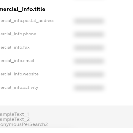
ercial_info.title
ercial_info.postal_address
XXXXXXXXXX
ercial_info.phone
XXXXXXXXXX
ercial_info.fax
XXXXXXXXXX
ercial_info.email
XXXXXXXXXX
ercial_info.website
XXXXXXXXXX
rcial_info.activity
XXXXXXXXXX
xampleText_1
xampleText_2
nonymousPerSearch2