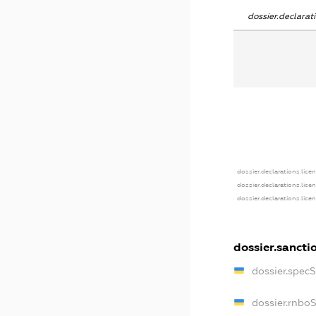
dossier.declara
dossier.declarations.lice
dossier.declarations.lice
dossier.declarations.lice
dossier.sancti
dossier.spec
dossier.rnbo