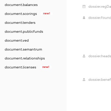
document.balances
dossier.regDa
document.scorings
new!
dossier.foun
document.tenders
document.publicfunds
document.ved
document.semantrum
dossier.heads
document.relationships
document.licenses
new!
dossier.benefi