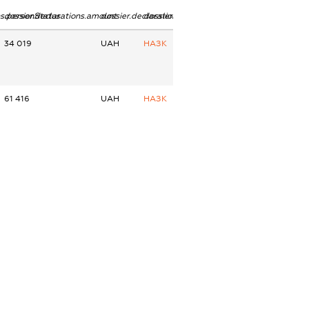
ns.personStatus
dossier.declarations.amount
dossier.declarations.currency
dossier.declarations.source
34 019
UAH
НАЗК
61 416
UAH
НАЗК