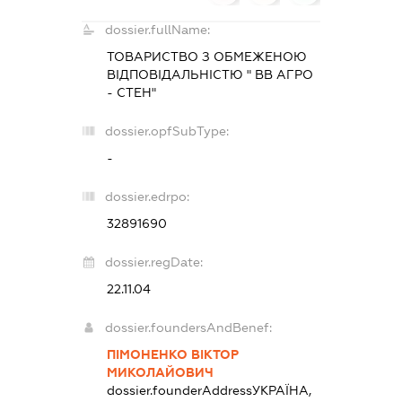
dossier.fullName:
ТОВАРИСТВО З ОБМЕЖЕНОЮ
ВІДПОВІДАЛЬНІСТЮ " ВВ АГРО
- СТЕН"
dossier.opfSubType:
-
dossier.edrpo:
32891690
dossier.regDate:
22.11.04
dossier.foundersAndBenef:
ПІМОНЕНКО ВІКТОР
МИКОЛАЙОВИЧ
dossier.founderAddress
УКРАЇНА,