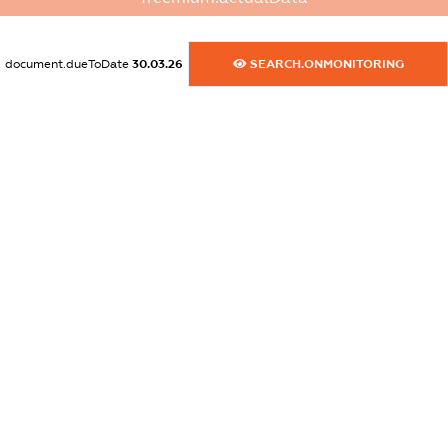
dossier.commercial_info.fax
XXXXXXXXXX
document.dueToDate
30.03.26
SEARCH.ONMONITORING
dossier.commercial_info.email
XXXXXXXXXX
dossier.commercial_info.website
XXXXXXXXXX
dossier.commercial_info.activity
XXXXXXXXXX
freemium.exampleText_1
freemium.exampleText_2
freemium.anonymousPerSearch2
FREEMIUM.DETAILS