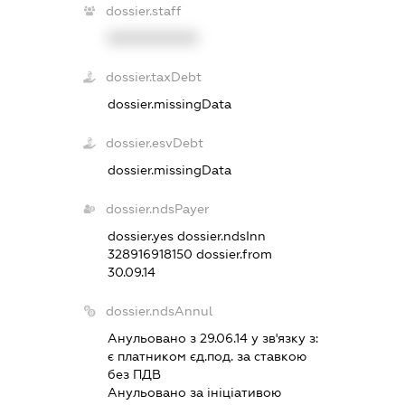
dossier.staff
XXXXXXXXXX
dossier.taxDebt
dossier.missingData
dossier.esvDebt
dossier.missingData
dossier.ndsPayer
dossier.yes
dossier.ndsInn
328916918150
dossier.from
30.09.14
dossier.ndsAnnul
Анульовано з 29.06.14 у зв'язку з:
є платником єд.под. за ставкою
без ПДВ
Анульовано за iнiцiативою