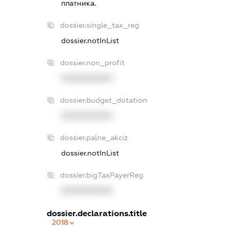
платника.
dossier.single_tax_reg
dossier.notInList
dossier.non_profit
XXXXXXXXXX
dossier.budget_dotation
XXXXXXXXXX
dossier.palne_akciz
dossier.notInList
dossier.bigTaxPayerReg
XXXXXXXXXX
dossier.declarations.title
2018