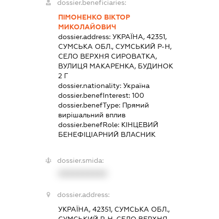
dossier.beneficiaries:
ПІМОНЕНКО ВІКТОР
МИКОЛАЙОВИЧ
dossier.address:
УКРАЇНА, 42351,
СУМСЬКА ОБЛ., СУМСЬКИЙ Р-Н,
СЕЛО ВЕРХНЯ СИРОВАТКА,
ВУЛИЦЯ МАКАРЕНКА, БУДИНОК
2 Г
dossier.nationality:
Україна
dossier.benefInterest:
100
dossier.benefType:
Прямий
вирішальний вплив
dossier.benefRole:
КІНЦЕВИЙ
БЕНЕФІЦІАРНИЙ ВЛАСНИК
dossier.smida:
XXXXXXXXXX
dossier.address:
УКРАЇНА, 42351, СУМСЬКА ОБЛ.,