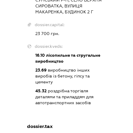
СУМСЬКИЙ Р-Н, СЕЛО ВЕРХНЯ
СИРОВАТКА, ВУЛИЦЯ
МАКАРЕНКА, БУДИНОК 2 Г
dossier.capital:
23 700 грн.
dossier.kveds:
16.10
лісопильне та стругальне
виробництво
23.69
виробництво інших
виробів із бетону, гіпсу та
цементу
45.32
роздрібна торгівля
деталями та приладдям для
автотранспортних засобів
dossier.tax