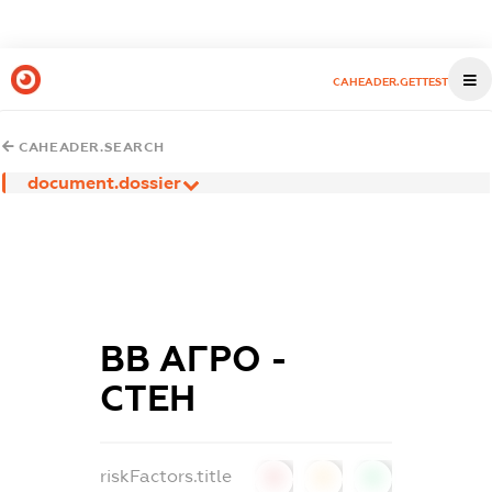
CAHEADER.GETTEST
CAHEADER.SEARCH
document.dossier
ВВ АГРО -
СТЕН
riskFactors.title
0
0
0