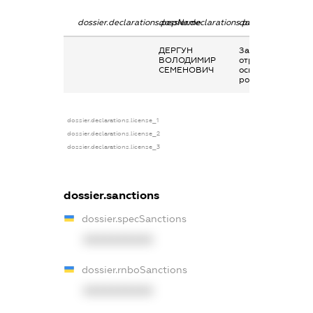
dossier.declarations.pepName
dossier.declarations.personName
dossier.declaratio
ДЕРГУН
Заробітна плата
ВОЛОДИМИР
отримана за
СЕМЕНОВИЧ
основним місцем
роботи
dossier.declarations.license_1
dossier.declarations.license_2
dossier.declarations.license_3
dossier.sanctions
dossier.specSanctions
XXXXXXXXXX
dossier.rnboSanctions
XXXXXXXXXX