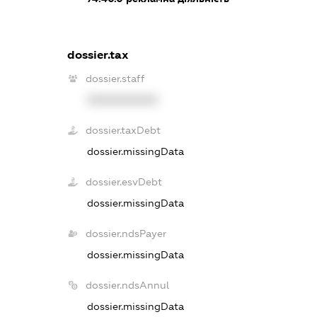
dossier.tax
dossier.staff
XXXXXXXXXX
dossier.taxDebt
dossier.missingData
dossier.esvDebt
dossier.missingData
dossier.ndsPayer
dossier.missingData
dossier.ndsAnnul
dossier.missingData