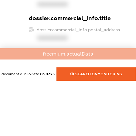
XXXXXXXXXX
dossier.commercial_info.title
dossier.commercial_info.postal_address
XXXXXXXXXX
dossier.commercial_info.phone
freemium.actualData
XXXXXXXXXX
dossier.commercial_info.fax
document.dueToDate
03.07.25
SEARCH.ONMONITORING
XXXXXXXXXX
dossier.commercial_info.email
XXXXXXXXXX
dossier.commercial_info.website
XXXXXXXXXX
dossier.commercial_info.activity