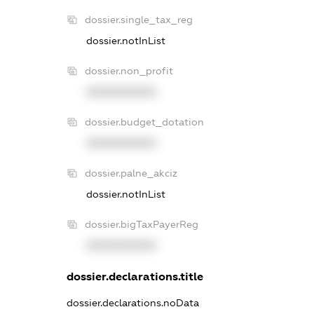
dossier.single_tax_reg
dossier.notInList
dossier.non_profit
XXXXXXXXXX
dossier.budget_dotation
XXXXXXXXXX
dossier.palne_akciz
dossier.notInList
dossier.bigTaxPayerReg
XXXXXXXXXX
dossier.declarations.title
dossier.declarations.noData