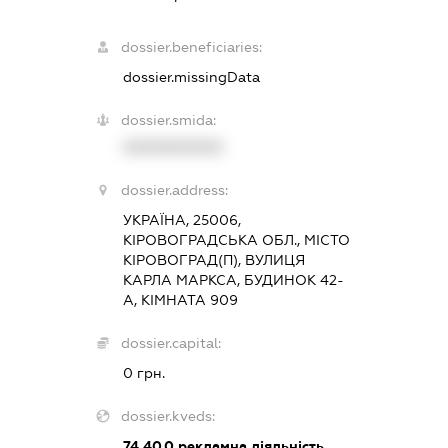
dossier.beneficiaries:
dossier.missingData
dossier.smida:
XXXXXXXXXX
dossier.address:
УКРАЇНА, 25006,
КІРОВОГРАДСЬКА ОБЛ., МІСТО
КІРОВОГРАД(П), ВУЛИЦЯ
КАРЛА МАРКСА, БУДИНОК 42-
А, КІМНАТА 909
dossier.capital:
0 грн.
dossier.kveds:
74.40.0
рекламна діяльність