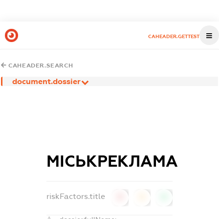
CAHEADER.GETTEST
CAHEADER.SEARCH
document.dossier
МІСЬКРЕКЛАМА
riskFactors.title
0
0
0