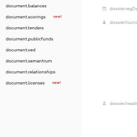
document.balances
dossier.regDa
document.scorings
new!
dossier.foun
document.tenders
document.publicfunds
document.ved
document.semantrum
document.relationships
document.licenses
new!
dossier.heads