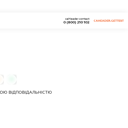
caHeader.contact
CAHEADER.GETTEST
0 (800) 210 102
0
0
ОЮ ВІДПОВІДАЛЬНІСТЮ