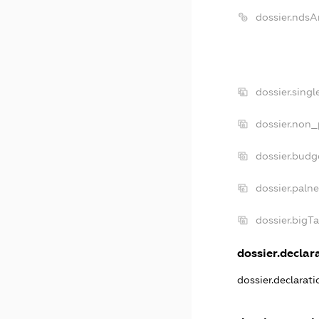
dossier.ndsA
dossier.sing
dossier.non_
dossier.budg
dossier.paln
dossier.bigT
dossier.declara
dossier.declarat