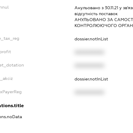
nnul
Анульовано з 30.11.21 у зв'яз
вiдсутнiсть поставок
АНУЛЬОВАНО ЗА САМОСТ
КОНТРОЛЮЮЧОГО ОРГАНУ
le_tax_reg
dossier.notInList
profit
XXXXXXXXXX
et_dotation
XXXXXXXXXX
e_akciz
dossier.notInList
axPayerReg
XXXXXXXXXX
tions.title
ions.noData