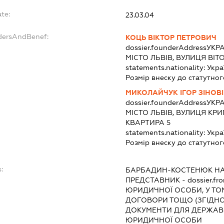
te:
23.03.04
dersAndBenef:
КОЦЬ ВІКТОР ПЕТРОВИЧ
dossier.founderAddress
УКРА
МІСТО ЛЬВІВ, ВУЛИЦЯ ВІТ
statements.nationality:
Укра
Розмір внеску до статутног
МИКОЛАЙЧУК ІГОР ЗІНОВ
dossier.founderAddress
УКРА
МІСТО ЛЬВІВ, ВУЛИЦЯ КРИ
КВАРТИРА 5
statements.nationality:
Укра
Розмір внеску до статутног
:
БАРБАДИН-КОСТЕНЮК НА
ПРЕДСТАВНИК
- dossier.fro
ЮРИДИЧНОЇ ОСОБИ, У ТО
ДОГОВОРИ ТОЩО (ЗГІДНО
ДОКУМЕНТИ ДЛЯ ДЕРЖАВНО
ЮРИДИЧНОЇ ОСОБИ