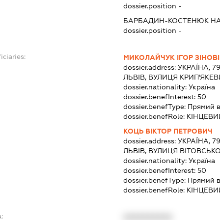
dossier.position -
БАРБАДИН-КОСТЕНЮК НА
dossier.position -
iciaries:
МИКОЛАЙЧУК ІГОР ЗІНОВ
dossier.address:
УКРАЇНА, 7
ЛЬВІВ, ВУЛИЦЯ КРИП'ЯКЕВ
dossier.nationality:
Україна
dossier.benefInterest:
50
dossier.benefType:
Прямий в
dossier.benefRole:
КІНЦЕВИ
КОЦЬ ВІКТОР ПЕТРОВИЧ
dossier.address:
УКРАЇНА, 79
ЛЬВІВ, ВУЛИЦЯ ВІТОВСЬК
dossier.nationality:
Україна
dossier.benefInterest:
50
dossier.benefType:
Прямий в
dossier.benefRole:
КІНЦЕВИ
:
XXXXXXXXXX