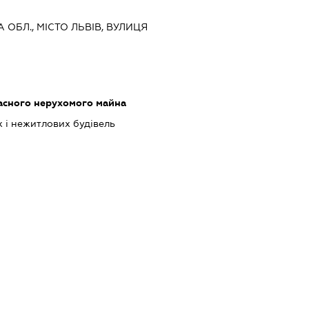
А ОБЛ., МІСТО ЛЬВІВ, ВУЛИЦЯ
асного нерухомого майна
 і нежитлових будівель