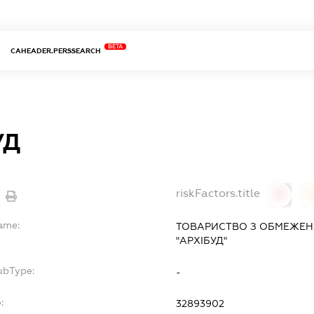
BETA
CAHEADER.PERSSEARCH
УД
riskFactors.title
0
Name:
ТОВАРИСТВО З ОБМЕЖЕН
"АРХІБУД"
ubType:
-
:
32893902