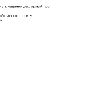
ку з:
надання декларацiй про
IЙНИМ РIШЕННЯМ
.