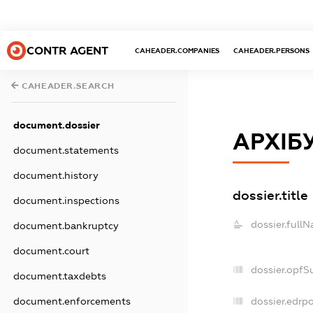
CONTR AGENT
CAHEADER.COMPANIES
CAHEADER.PERSONS
CAHEADER.SEARCH
document.dossier
АРХІБ
document.statements
document.history
dossier.title
document.inspections
dossier.full
document.bankruptcy
document.court
dossier.opfS
document.taxdebts
dossier.edrpo
document.enforcements