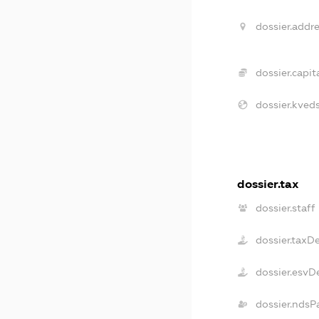
dossier.addre
dossier.capita
dossier.kveds
dossier.tax
dossier.staff
dossier.taxD
dossier.esvD
dossier.ndsP