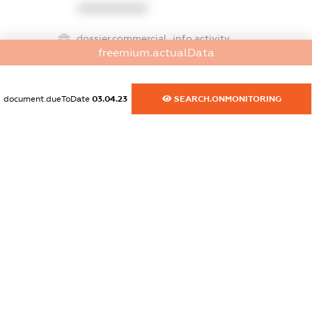
XXXXXXXXXX
dossier.commercial_info.activity
freemium.actualData
XXXXXXXXXX
document.dueToDate
03.04.23
SEARCH.ONMONITORING
freemium.exampleText_1
freemium.exampleText_2
freemium.anonymousPerSearch2
FREEMIUM.DETAILS
FREEMIUM.REGISTER