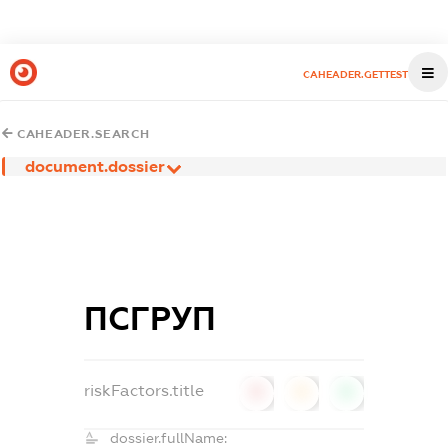
CAHEADER.GETTEST
CAHEADER.SEARCH
document.dossier
ПСГРУП
riskFactors.title
0
0
0
dossier.fullName: