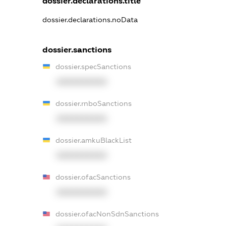
dossier.declarations.title
dossier.declarations.noData
dossier.sanctions
dossier.specSanctions
XXXXXXXXXX
dossier.rnboSanctions
XXXXXXXXXX
dossier.amkuBlackList
XXXXXXXXXX
dossier.ofacSanctions
XXXXXXXXXX
dossier.ofacNonSdnSanctions