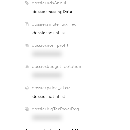
dossier.ndsAnnul
dossier.missingData
dossier.single_tax_reg
dossier.notInList
dossier.non_profit
XXXXXXXXXX
dossier.budget_dotation
XXXXXXXXXX
dossier.palne_akciz
dossier.notInList
dossier.bigTaxPayerReg
XXXXXXXXXX