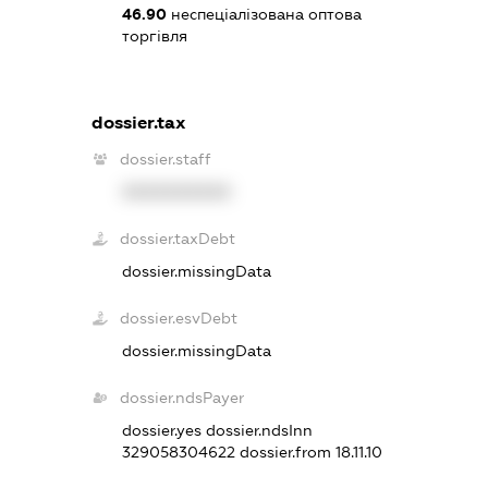
46.90
неспеціалізована оптова
торгівля
dossier.tax
dossier.staff
XXXXXXXXXX
dossier.taxDebt
dossier.missingData
dossier.esvDebt
dossier.missingData
dossier.ndsPayer
dossier.yes
dossier.ndsInn
329058304622
dossier.from 18.11.10