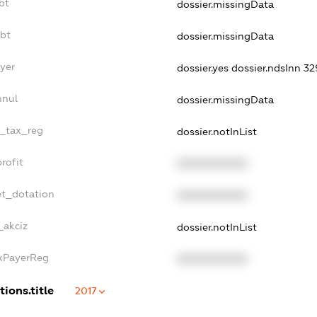
bt
dossier.missingData
ebt
dossier.missingData
ayer
dossier.yes
dossier.ndsInn 
nnul
dossier.missingData
e_tax_reg
dossier.notInList
rofit
XXXXXXXXXX
et_dotation
XXXXXXXXXX
_akciz
dossier.notInList
axPayerReg
XXXXXXXXXX
tions.title
2017