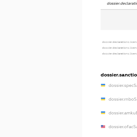
dossier.declara
dossier.declarations.licen
dossier.declarations.lice
dossier.declarations.lice
dossier.sancti
dossier.spec
dossier.rnbo
dossier.amku
dossier.ofacS