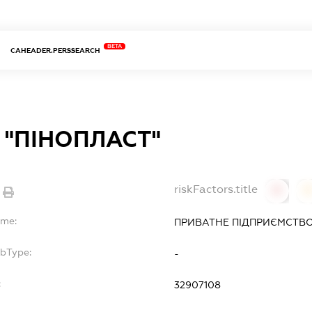
BETA
CAHEADER.PERSSEARCH
 "ПІНОПЛАСТ"
riskFactors.title
0
ame:
ПРИВАТНЕ ПІДПРИЄМСТВО
ubType:
-
:
32907108