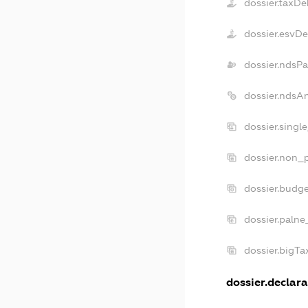
dossier.taxDe
dossier.esvD
dossier.ndsP
dossier.ndsA
dossier.singl
dossier.non_p
dossier.budg
dossier.palne
dossier.bigT
dossier.declara