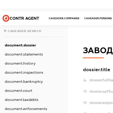
CONTR AGENT
CAHEADER.COMPANIES
CAHEADER.PERSONS
CAHEADER.SEARCH
document.dossier
ЗАВОД
document.statements
document.history
dossier.title
document.inspections
dossier.fullN
document.bankruptcy
document.court
dossier.opfS
document.taxdebts
dossier.edrpo
document.enforcements