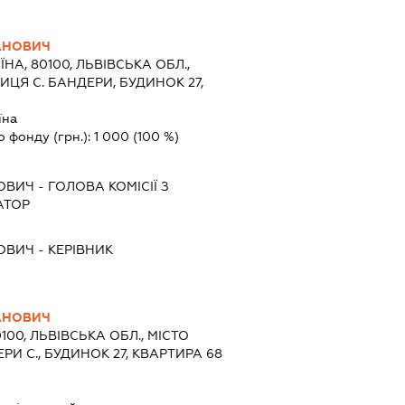
АНОВИЧ
ЇНА, 80100, ЛЬВІВСЬКА ОБЛ.,
ИЦЯ С. БАНДЕРИ, БУДИНОК 27,
їна
о фонду (грн.):
1 000
(100 %)
ОВИЧ
-
ГОЛОВА КОМІСІЇ З
АТОР
ОВИЧ
-
КЕРІВНИК
АНОВИЧ
0100, ЛЬВІВСЬКА ОБЛ., МІСТО
И С., БУДИНОК 27, КВАРТИРА 68