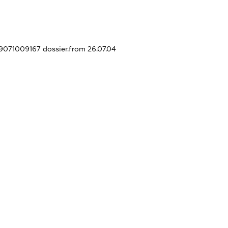
329071009167
dossier.from 26.07.04