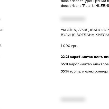
dossier.benefType:
Прямий в
dossier.benefRole:
КІНЦЕВИ
:
XXXXXXXXXX
ss:
УКРАЇНА, 77300, ІВАНО-Ф
ВУЛИЦЯ БОГДАНА ХМЕЛЬН
l:
1 000 грн.
:
22.21
виробництво плит, лист
35.11
виробництво електрое
35.14
торгівля електроенерг
XXXXXXXXXX