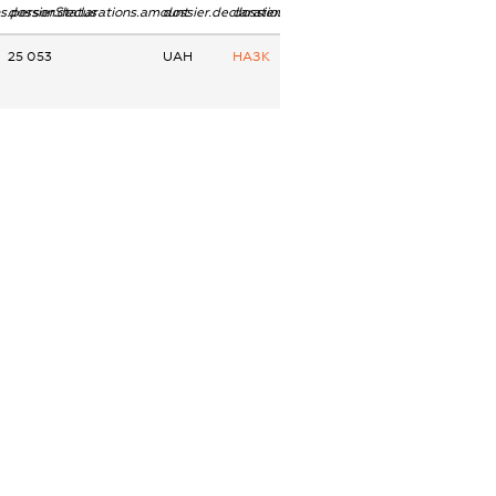
ns.personStatus
dossier.declarations.amount
dossier.declarations.currency
dossier.declarations.source
25 053
UAH
НАЗК