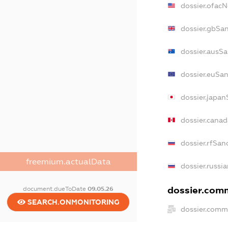
dossier.ofac
dossier.gbSa
dossier.ausS
dossier.euSa
dossier.japa
dossier.cana
dossier.rfSan
freemium.actualData
dossier.russi
dossier.comm
document.dueToDate
09.05.26
SEARCH.ONMONITORING
dossier.comm