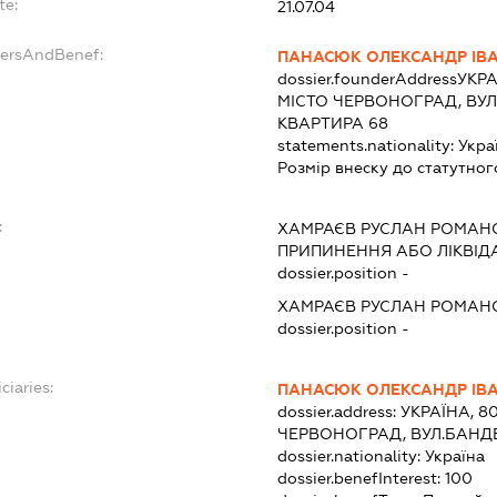
te:
21.07.04
dersAndBenef:
ПАНАСЮК ОЛЕКСАНДР ІВ
dossier.founderAddress
УКРА
МІСТО ЧЕРВОНОГРАД, ВУЛ
КВАРТИРА 68
statements.nationality:
Укра
Розмір внеску до статутног
:
ХАМРАЄВ РУСЛАН РОМАН
ПРИПИНЕННЯ АБО ЛІКВІД
dossier.position -
ХАМРАЄВ РУСЛАН РОМАН
dossier.position -
ciaries:
ПАНАСЮК ОЛЕКСАНДР ІВ
dossier.address:
УКРАЇНА, 8
ЧЕРВОНОГРАД, ВУЛ.БАНДЕР
dossier.nationality:
Україна
dossier.benefInterest:
100