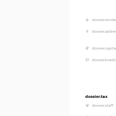
dossier.smida
dossier.addre
dossier.capita
dossier.kveds
dossier.tax
dossier.staff