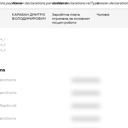
tions.pepName
dossier.declarations.personName
dossier.declarations.relType
dossier.declaratio
КАРАБАН ДМИТРО
Заробітна плата
Чоловік
ВОЛОДИМИРОВИЧ
отримана за основним
місцем роботи
se_1
nse_2
nse_3
ons
Sanctions
XXXXXXXXXX
Sanctions
XXXXXXXXXX
BlackList
XXXXXXXXXX
anctions
XXXXXXXXXX