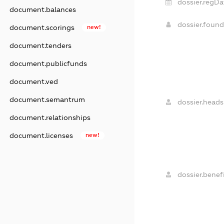
dossier.regDa
document.balances
dossier.foun
document.scorings
new!
document.tenders
document.publicfunds
document.ved
document.semantrum
dossier.heads
document.relationships
document.licenses
new!
dossier.benefi