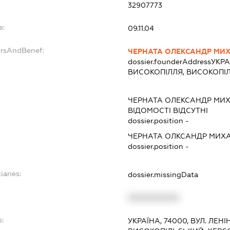
32907773
e:
09.11.04
ersAndBenef:
ЧЕРНАТА ОЛЕКСАНДР МИ
dossier.founderAddress
УКРА
ВИСОКОПІЛЛЯ, ВИСОКОПІ
ЧЕРНАТА ОЛЕКСАНДР МИ
ВІДОМОСТІ ВІДСУТНІ
dossier.position -
ЧЕРНАТА ОЛКСАНДР МИХ
dossier.position -
iaries:
dossier.missingData
XXXXXXXXXX
s:
УКРАЇНА, 74000, ВУЛ. ЛЕНІ