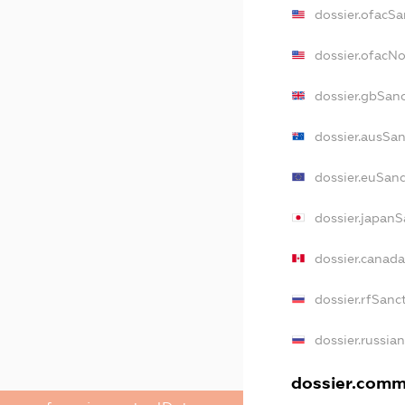
dossier.ofacSa
dossier.ofacN
dossier.gbSan
dossier.ausSa
dossier.euSan
dossier.japanS
dossier.canad
dossier.rfSanc
dossier.russia
dossier.comme