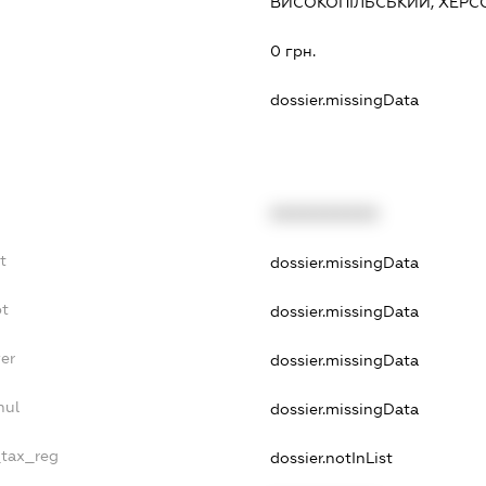
ВИСОКОПІЛЬСЬКИЙ, ХЕР
0 грн.
dossier.missingData
XXXXXXXXXX
t
dossier.missingData
bt
dossier.missingData
er
dossier.missingData
nul
dossier.missingData
_tax_reg
dossier.notInList