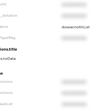
ofit
XXXXXXXXXX
t_dotation
XXXXXXXXXX
akciz
dossier.notInList
xPayerReg
XXXXXXXXXX
ions.title
ns.noData
ns
nctions
XXXXXXXXXX
anctions
XXXXXXXXXX
lackList
XXXXXXXXXX