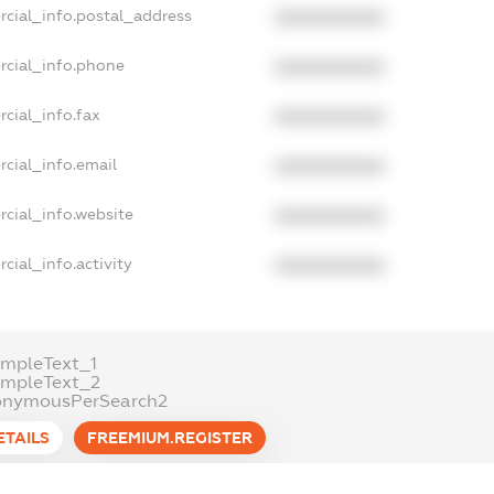
rcial_info.postal_address
XXXXXXXXXX
rcial_info.phone
XXXXXXXXXX
cial_info.fax
XXXXXXXXXX
cial_info.email
XXXXXXXXXX
cial_info.website
XXXXXXXXXX
cial_info.activity
XXXXXXXXXX
mpleText_1
ampleText_2
onymousPerSearch2
ETAILS
FREEMIUM.REGISTER