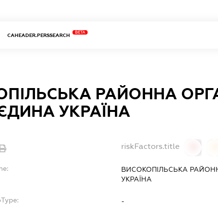
BETA
CAHEADER.PERSSEARCH
ОПІЛЬСЬКА РАЙОННА ОРГ
 ЄДИНА УКРАЇНА
riskFactors.title
0
0
me:
ВИСОКОПІЛЬСЬКА РАЙОНН
УКРАЇНА
bType:
-