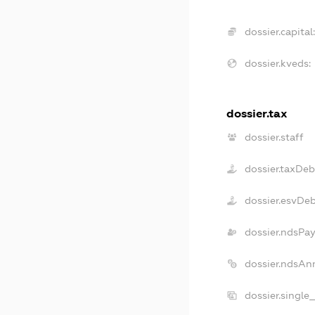
dossier.capital:
dossier.kveds:
dossier.tax
dossier.staff
dossier.taxDeb
dossier.esvDe
dossier.ndsPay
dossier.ndsAn
dossier.single