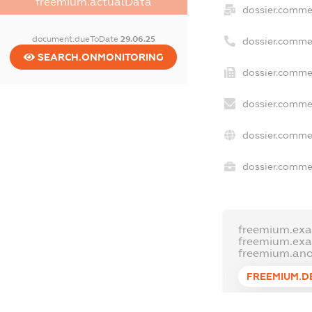
freemium.actualData
dossier.comme
document.dueToDate
29.06.25
dossier.comme
SEARCH.ONMONITORING
dossier.commer
dossier.commer
dossier.commer
dossier.commer
freemium.exa
freemium.ex
freemium.an
FREEMIUM.D