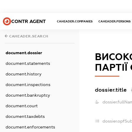
CONTR AGENT
CAHEADER.COMPANIES
CAHEADER.PERSONS
CAHEADER.SEARCH
document.dossier
ВИСОК
document.statements
ПАРТІЇ
document.history
document.inspections
dossier.title
document.bankruptcy
dossier.fullNa
document.court
document.taxdebts
dossier.opfSu
document.enforcements