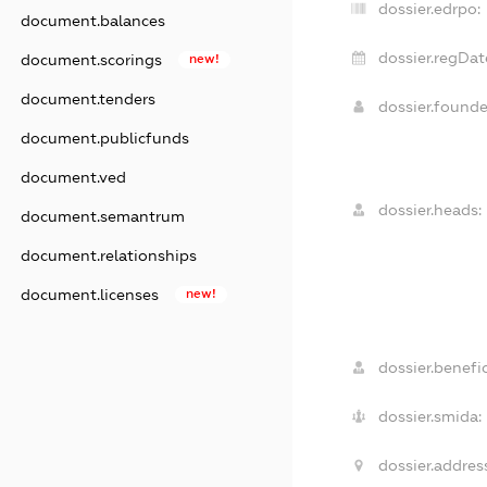
dossier.edrpo:
document.balances
dossier.regDat
document.scorings
new!
document.tenders
dossier.found
document.publicfunds
document.ved
dossier.heads:
document.semantrum
document.relationships
document.licenses
new!
dossier.benefic
dossier.smida:
dossier.addres