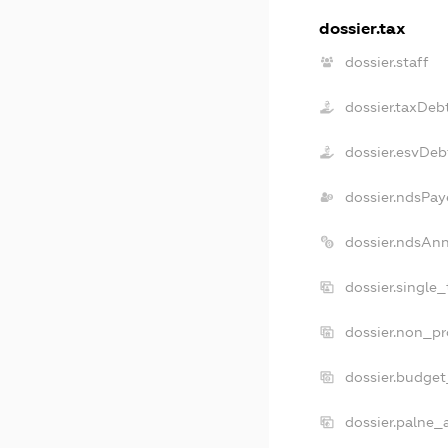
dossier.tax
dossier.staff
dossier.taxDeb
dossier.esvDeb
dossier.ndsPay
dossier.ndsAnn
dossier.single
dossier.non_pr
dossier.budge
dossier.palne_