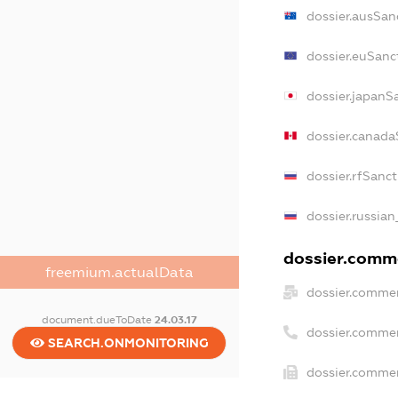
dossier.ausSan
dossier.euSanc
dossier.japanS
dossier.canada
dossier.rfSanc
dossier.russian
dossier.comme
freemium.actualData
dossier.commer
document.dueToDate
24.03.17
dossier.commer
SEARCH.ONMONITORING
dossier.commer