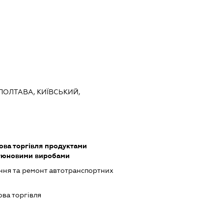
 ПОЛТАВА, КИЇВСЬКИЙ,
ова торгівля продуктами
ютюновими виробами
ння та ремонт автотранспортних
ова торгівля