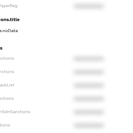
PayerReg
XXXXXXXXXX
ons.title
ns.noData
s
nctions
XXXXXXXXXX
nctions
XXXXXXXXXX
ackList
XXXXXXXXXX
nctions
XXXXXXXXXX
onSdnSanctions
XXXXXXXXXX
tions
XXXXXXXXXX