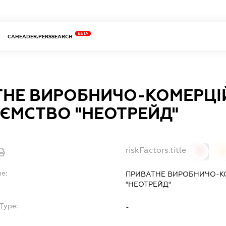
BETA
CAHEADER.PERSSEARCH
ТНЕ ВИРОБНИЧО-КОМЕРЦІ
ЄМСТВО "НЕОТРЕЙД"
riskFactors.title
0
0
e:
ПРИВАТНЕ ВИРОБНИЧО-К
"НЕОТРЕЙД"
Type:
-