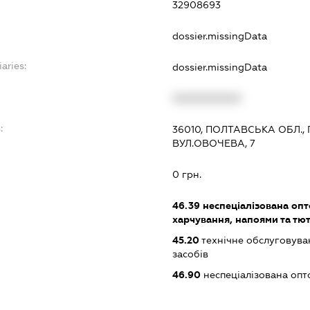
32908693
dossier.missingData
aries:
dossier.missingData
XXXXXXXXXX
:
36010, ПОЛТАВСЬКА ОБЛ.,
ВУЛ.ОВОЧЕВА, 7
0 грн.
46.39
неспеціалізована опт
харчування, напоями та т
45.20
технічне обслуговува
засобів
46.90
неспеціалізована опт