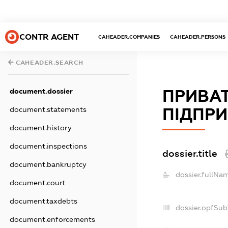
CONTR AGENT
CAHEADER.COMPANIES
CAHEADER.PERSONS
CAHEADER.SEARCH
document.dossier
ПРИВА
document.statements
ПІДПРИ
document.history
document.inspections
dossier.title
document.bankruptcy
dossier.fullNam
document.court
document.taxdebts
dossier.opfSub
document.enforcements