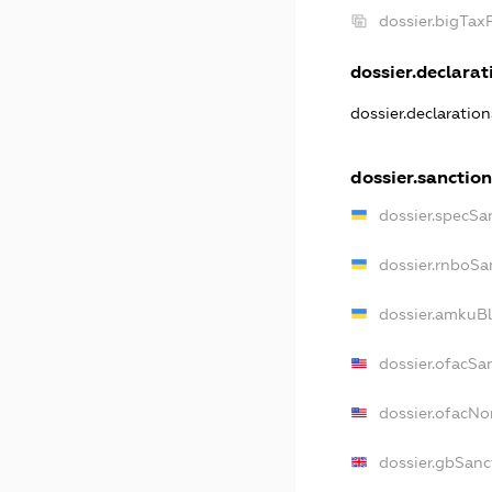
dossier.bigTax
dossier.declarati
dossier.declaratio
dossier.sanction
dossier.specSa
dossier.rnboSa
dossier.amkuBl
dossier.ofacSa
dossier.ofacN
dossier.gbSanc