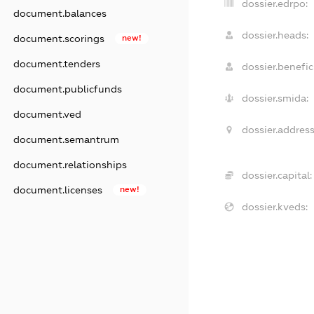
dossier.edrpo:
document.balances
dossier.heads:
document.scorings
new!
document.tenders
dossier.benefici
document.publicfunds
dossier.smida:
document.ved
dossier.address
document.semantrum
document.relationships
dossier.capital:
document.licenses
new!
dossier.kveds: