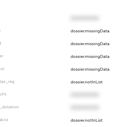
XXXXXXXXXX
t
dossier.missingData
t
dossier.missingData
er
dossier.missingData
ul
dossier.missingData
_tax_reg
dossier.notInList
ofit
XXXXXXXXXX
t_dotation
XXXXXXXXXX
akciz
dossier.notInList