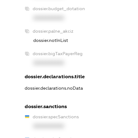
dossier.budget_dotation
XXXXXXXXXX
dossier.palne_akciz
dossier.notInList
dossier.bigTaxPayerReg
XXXXXXXXXX
dossier.declarations.title
dossier.declarations.noData
dossier.sanctions
dossier.specSanctions
XXXXXXXXXX