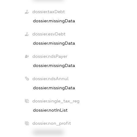
dossier.taxDebt
dossier.missingData
dossier.esvDebt
dossier.missingData
dossier.ndsPayer
dossier.missingData
dossier.ndsAnnul
dossier.missingData
dossier.single_tax_reg
dossier.notInList
dossier.non_profit
XXXXXXXXXX