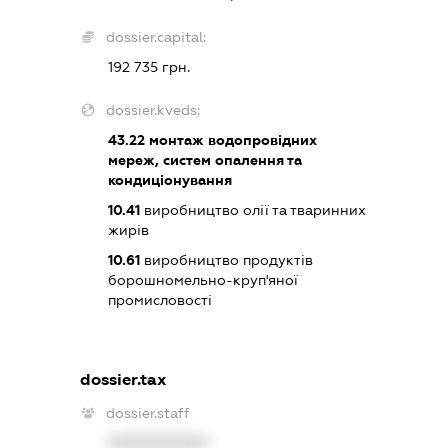
dossier.capital:
192 735 грн.
dossier.kveds:
43.22
монтаж водопровідних
мереж, систем опалення та
кондиціонування
10.41
виробництво олії та тваринних
жирів
10.61
виробництво продуктів
борошномельно-круп'яної
промисловості
dossier.tax
dossier.staff
XXXXXXXXXX