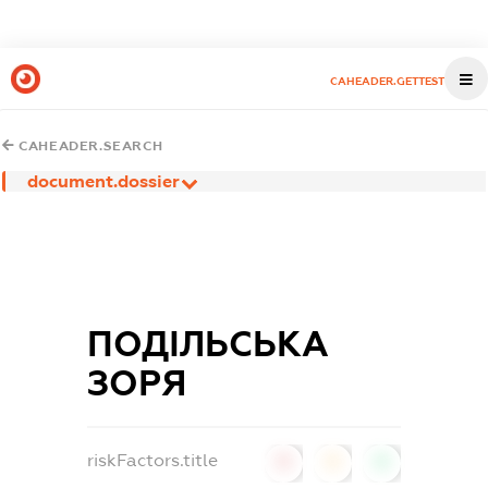
CAHEADER.GETTEST
CAHEADER.SEARCH
document.dossier
ПОДІЛЬСЬКА
ЗОРЯ
riskFactors.title
0
0
0