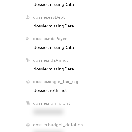
dossier.missingData
dossier.esvDebt
dossier.missingData
dossier.ndsPayer
dossier.missingData
dossier.ndsAnnul
dossier.missingData
dossier.single_tax_reg
dossier.notInList
dossier.non_profit
XXXXXXXXXX
dossier.budget_dotation