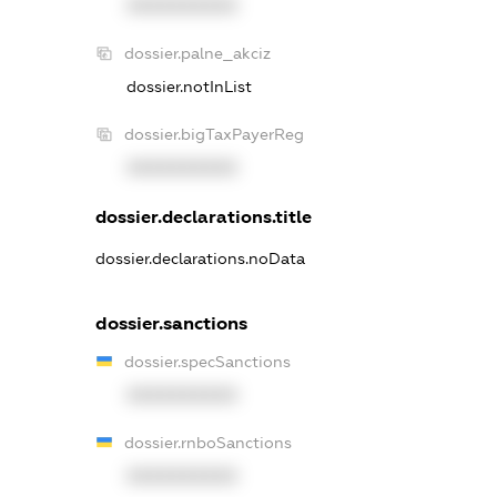
XXXXXXXXXX
dossier.palne_akciz
dossier.notInList
dossier.bigTaxPayerReg
XXXXXXXXXX
dossier.declarations.title
dossier.declarations.noData
dossier.sanctions
dossier.specSanctions
XXXXXXXXXX
dossier.rnboSanctions
XXXXXXXXXX