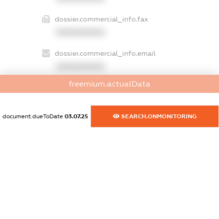
dossier.commercial_info.fax
XXXXXXXXXX
dossier.commercial_info.email
XXXXXXXXXX
freemium.actualData
dossier.commercial_info.website
XXXXXXXXXX
document.dueToDate
03.07.25
SEARCH.ONMONITORING
dossier.commercial_info.activity
XXXXXXXXXX
freemium.exampleText_1
freemium.exampleText_2
freemium.anonymousPerSearch2
FREEMIUM.DETAILS