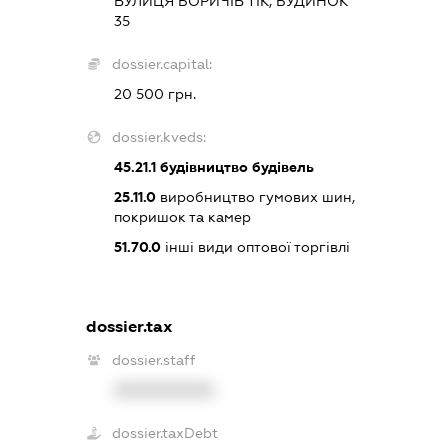
ВУЛИЦЯ БОРИЧІВ ТІК, БУДИНОК
35
dossier.capital:
20 500 грн.
dossier.kveds:
45.21.1
будівництво будівель
25.11.0
виробництво гумових шин,
покришок та камер
51.70.0
інші види оптової торгівлі
dossier.tax
dossier.staff
XXXXXXXXXX
dossier.taxDebt