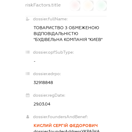
riskFactors.title
0
0
0
dossier.fullName:
ТОВАРИСТВО З ОБМЕЖЕНОЮ
ВІДПОВІДАЛЬНІСТЮ
"БУДІВЕЛЬНА КОМПАНІЯ "КИЕВ"
dossier.opfSubType:
-
dossier.edrpo:
32918848
dossier.regDate:
29.03.04
dossier.foundersAndBenef:
КИСЛИЙ СЕРГІЙ ФЕДОРОВИЧ
dossier.founderAddress
УКРАЇНА,