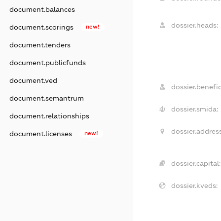
document.balances
dossier.heads:
document.scorings
new!
document.tenders
document.publicfunds
document.ved
dossier.benefic
document.semantrum
dossier.smida:
document.relationships
dossier.address
document.licenses
new!
dossier.capital:
dossier.kveds: