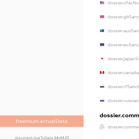
dossier.ofacN
dossier.gbSanc
dossier.ausSan
dossier.euSanc
dossier.japanS
dossier.canad
dossier.rfSanc
dossier.russian
dossier.comme
freemium.actualData
dossier.commer
document.dueToDate
24.03.17