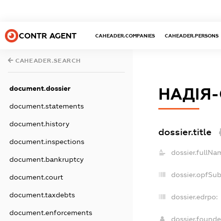
CONTR AGENT
CAHEADER.COMPANIES
CAHEADER.PERSONS
CAHEADER.SEARCH
document.dossier
НАДІЯ-
document.statements
document.history
dossier.title
document.inspections
dossier.fullNa
document.bankruptcy
dossier.opfSu
document.court
document.taxdebts
dossier.edrpo:
document.enforcements
dossier.found