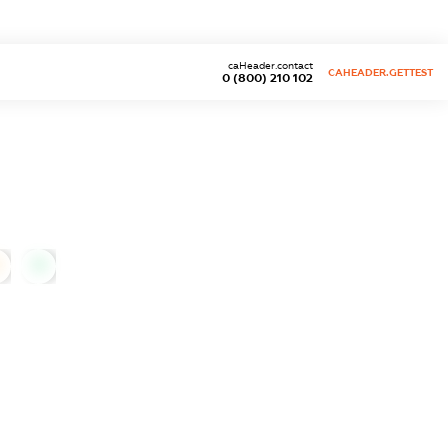
caHeader.contact
CAHEADER.GETTEST
0 (800) 210 102
0