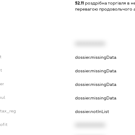
52.11
роздрібна торгівля в н
перевагою продовольчого 
XXXXXXXXXX
t
dossier.missingData
t
dossier.missingData
er
dossier.missingData
nul
dossier.missingData
_tax_reg
dossier.notInList
ofit
XXXXXXXXXX