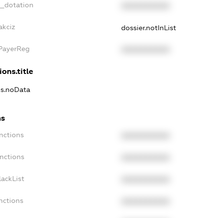
t_dotation
XXXXXXXXXX
akciz
dossier.notInList
xPayerReg
XXXXXXXXXX
ions.title
ns.noData
ns
nctions
XXXXXXXXXX
nctions
XXXXXXXXXX
ackList
XXXXXXXXXX
nctions
XXXXXXXXXX