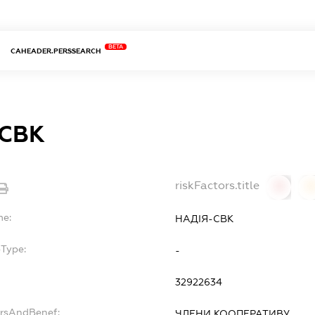
BETA
CAHEADER.PERSSEARCH
СВК
riskFactors.title
0
0
me:
НАДІЯ-СВК
bType:
-
32922634
ersAndBenef:
ЧЛЕНИ КООПЕРАТИВУ