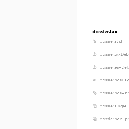
dossier.tax
dossier.staff
dossier.taxDeb
dossier.esvDeb
dossier.ndsPay
dossier.ndsAn
dossier.single
dossier.non_pr