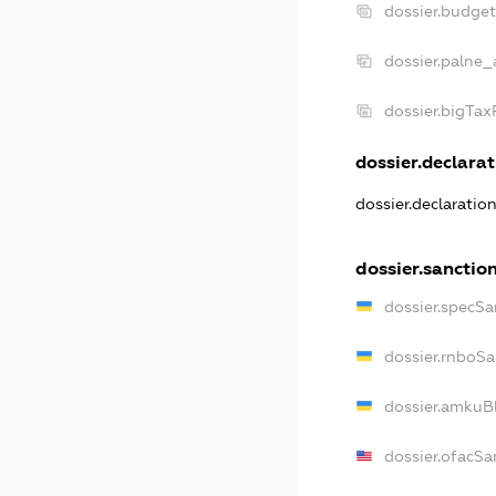
dossier.budge
dossier.palne_
dossier.bigTa
dossier.declarat
dossier.declaratio
dossier.sanctio
dossier.specSa
dossier.rnboSa
dossier.amkuBl
dossier.ofacSa