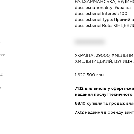
ВУЛ.ЗАРІЧАНСЬКА, БУДИНО
dossier.nationality:
Україна
dossier.benefInterest:
100
dossier.benefType:
Прямий в
dossier.benefRole:
КІНЦЕВИ
:
XXXXXXXXXX
ss:
УКРАЇНА, 29000, ХМЕЛЬНИ
ХМЕЛЬНИЦЬКИЙ, ВУЛИЦЯ 
l:
1 620 500 грн.
:
71.12
діяльність у сфері інжи
надання послуг технічного
68.10
купівля та продаж вл
77.12
надання в оренду вант