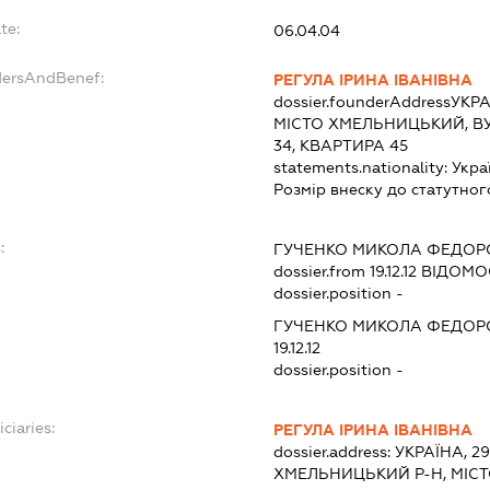
te:
06.04.04
dersAndBenef:
РЕГУЛА ІРИНА ІВАНІВНА
dossier.founderAddress
УКРА
МІСТО ХМЕЛЬНИЦЬКИЙ, В
34, КВАРТИРА 45
statements.nationality:
Укра
Розмір внеску до статутног
:
ГУЧЕНКО МИКОЛА ФЕДОР
dossier.from 19.12.12
ВІДОМОС
dossier.position -
ГУЧЕНКО МИКОЛА ФЕДОР
19.12.12
dossier.position -
ciaries:
РЕГУЛА ІРИНА ІВАНІВНА
dossier.address:
УКРАЇНА, 2
ХМЕЛЬНИЦЬКИЙ Р-Н, МІС