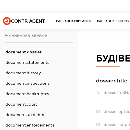
CONTR AGENT
CAHEADER.COMPANIES
CAHEADER.PERSONS
CAHEADER.SEARCH
document.dossier
БУДІВ
document.statements
document.history
dossier.title
document.inspections
dossier.fullN
document.bankruptcy
document.court
dossier.opfS
document.taxdebts
dossier.edrpo
document.enforcements