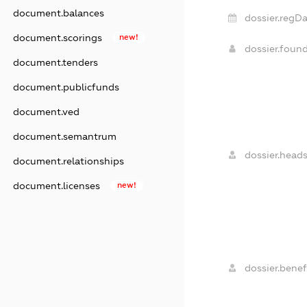
document.balances
dossier.regDa
document.scorings
new!
dossier.foun
document.tenders
document.publicfunds
document.ved
document.semantrum
dossier.heads
document.relationships
document.licenses
new!
dossier.benefi