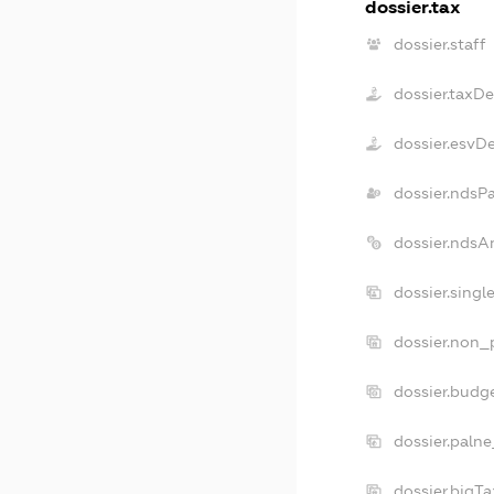
dossier.tax
dossier.staff
dossier.taxD
dossier.esvD
dossier.ndsP
dossier.ndsA
dossier.singl
dossier.non_p
dossier.budg
dossier.palne
dossier.bigT