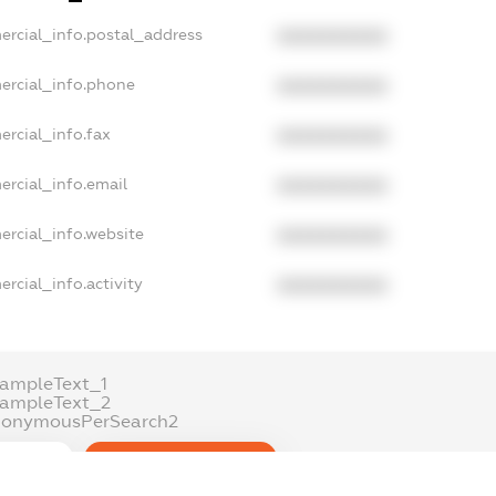
ercial_info.postal_address
XXXXXXXXXX
ercial_info.phone
XXXXXXXXXX
ercial_info.fax
XXXXXXXXXX
ercial_info.email
XXXXXXXXXX
ercial_info.website
XXXXXXXXXX
rcial_info.activity
XXXXXXXXXX
ampleText_1
xampleText_2
nonymousPerSearch2
DETAILS
FREEMIUM.REGISTER