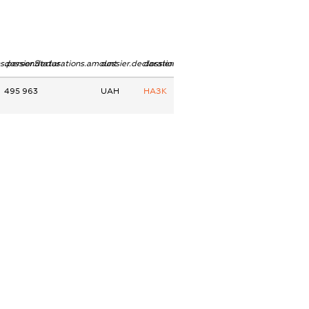
ns.personStatus
dossier.declarations.amount
dossier.declarations.currency
dossier.declarations.source
495 963
UAH
НАЗК