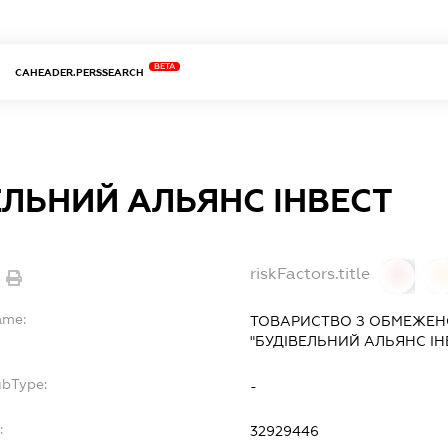
BETA
CAHEADER.PERSSEARCH
ЕЛЬНИЙ АЛЬЯНС ІНВЕСТ
riskFactors.title
0
ame:
ТОВАРИСТВО З ОБМЕЖЕН
"БУДІВЕЛЬНИЙ АЛЬЯНС ІН
ubType:
-
:
32929446