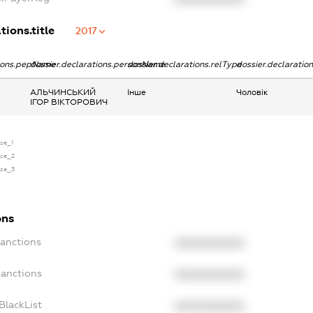
tions.title
2017
tions.pepName
dossier.declarations.personName
dossier.declarations.relType
dossier.declaratio
АЛЬЧИНСЬКИЙ
Інше
Чоловік
ІГОР ВІКТОРОВИЧ
nse_1
nse_2
nse_3
ons
Sanctions
XXXXXXXXXX
Sanctions
XXXXXXXXXX
BlackList
XXXXXXXXXX