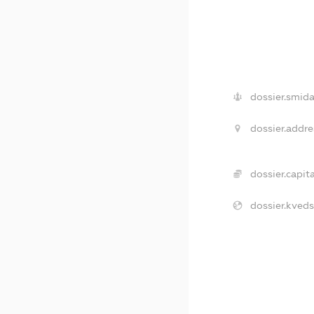
dossier.smida
dossier.addre
dossier.capita
dossier.kveds