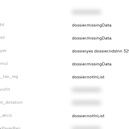
XXXXXXXXXX
ebt
dossier.missingData
ebt
dossier.missingData
ayer
dossier.yes
dossier.ndsInn 
nnul
dossier.missingData
e_tax_reg
dossier.notInList
rofit
XXXXXXXXXX
et_dotation
XXXXXXXXXX
_akciz
dossier.notInList
axPayerReg
XXXXXXXXXX