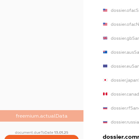
dossier.ofac
dossier.ofac
dossier.gbSa
dossier.ausS
dossier.euSa
dossier.japa
dossier.cana
dossier.rfSan
freemium.actualData
dossier.russi
document.dueToDate
13.01.25
dossier.comm