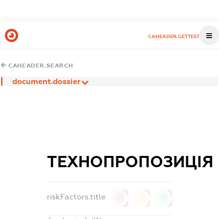
CAHEADER.GETTEST
CAHEADER.SEARCH
document.dossier
ТЕХНОПРОПОЗИЦІЯ
riskFactors.title
0
0
0