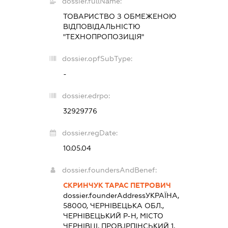
dossier.fullName:
ТОВАРИСТВО З ОБМЕЖЕНОЮ
ВІДПОВІДАЛЬНІСТЮ
"ТЕХНОПРОПОЗИЦІЯ"
dossier.opfSubType:
-
dossier.edrpo:
32929776
dossier.regDate:
10.05.04
dossier.foundersAndBenef:
СКРИНЧУК ТАРАС ПЕТРОВИЧ
dossier.founderAddress
УКРАЇНА,
58000, ЧЕРНІВЕЦЬКА ОБЛ.,
ЧЕРНІВЕЦЬКИЙ Р-Н, МІСТО
ЧЕРНІВЦІ, ПРОВ.ІРПІНСЬКИЙ 1,