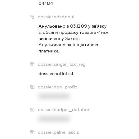
04.11.14
dossier.ndsAnnul
Анульовано з 03.12.09 у зв'язку
з:
обсяги продажу товарiв < нiж
визначенi у Законi
Анульовано за iнiцiативою
платника.
dossier.single_tax_reg
dossier.notInList
dossier.non_profit
XXXXXXXXXX
dossier.budget_dotation
XXXXXXXXXX
dossier.palne_akciz