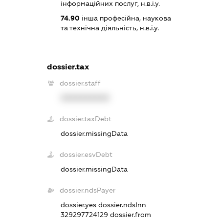
інформаційних послуг, н.в.і.у.
74.90
інша професійна, наукова
та технічна діяльність, н.в.і.у.
dossier.tax
dossier.staff
XXXXXXXXXX
dossier.taxDebt
dossier.missingData
dossier.esvDebt
dossier.missingData
dossier.ndsPayer
dossier.yes
dossier.ndsInn
329297724129
dossier.from