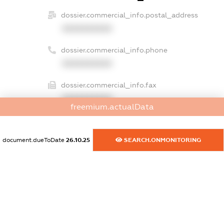
dossier.commercial_info.postal_address
XXXXXXXXXX
dossier.commercial_info.phone
XXXXXXXXXX
dossier.commercial_info.fax
XXXXXXXXXX
freemium.actualData
dossier.commercial_info.email
XXXXXXXXXX
document.dueToDate
26.10.25
SEARCH.ONMONITORING
dossier.commercial_info.website
XXXXXXXXXX
dossier.commercial_info.activity
XXXXXXXXXX