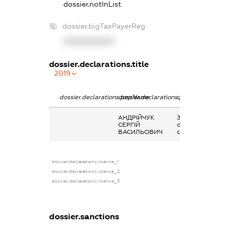
dossier.notInList
dossier.bigTaxPayerReg
XXXXXXXXXX
dossier.declarations.title
2019
dossier.declarations.pepName
dossier.declarations.personName
dossier.declarati
АНДРІЙЧУК
Заробітна плата
СЕРГІЙ
отримана за
ВАСИЛЬОВИЧ
сумісництвом
dossier.declarations.license_1
dossier.declarations.license_2
dossier.declarations.license_3
dossier.sanctions