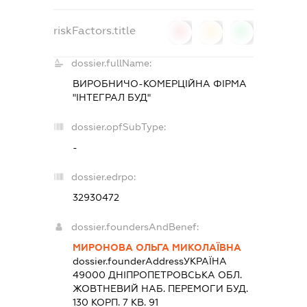
riskFactors.title
0
0
0
dossier.fullName:
ВИРОБНИЧО-КОМЕРЦІЙНА ФІРМА
"ІНТЕГРАЛ БУД"
dossier.opfSubType:
-
dossier.edrpo:
32930472
dossier.foundersAndBenef:
МИРОНОВА ОЛЬГА МИКОЛАЇВНА
dossier.founderAddress
УКРАЇНА
49000 ДНIПРОПЕТРОВСЬКА ОБЛ.
ЖОВТНЕВИЙ НАБ. ПЕРЕМОГИ БУД.
130 КОРП. 7 КВ. 91