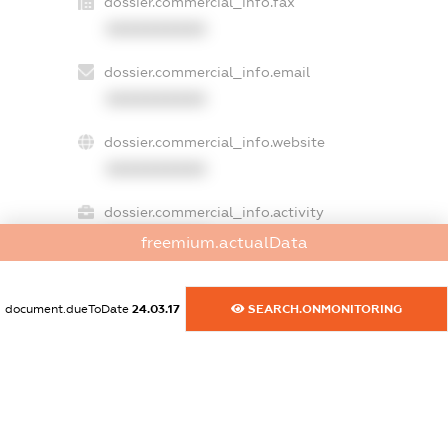
dossier.commercial_info.fax
XXXXXXXXXX
dossier.commercial_info.email
XXXXXXXXXX
dossier.commercial_info.website
XXXXXXXXXX
dossier.commercial_info.activity
XXXXXXXXXX
freemium.actualData
document.dueToDate
24.03.17
SEARCH.ONMONITORING
freemium.exampleText_1
freemium.exampleText_2
freemium.anonymousPerSearch2
FREEMIUM.DETAILS
FREEMIUM.REGISTER