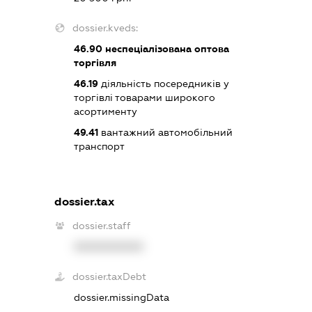
dossier.kveds:
46.90
неспеціалізована оптова
торгівля
46.19
діяльність посередників у
торгівлі товарами широкого
асортименту
49.41
вантажний автомобільний
транспорт
dossier.tax
dossier.staff
XXXXXXXXXX
dossier.taxDebt
dossier.missingData