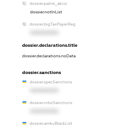
dossier.palne_akciz
dossier.notInList
dossier.bigTaxPayerReg
XXXXXXXXXX
dossier.declarations.title
dossier.declarations.noData
dossier.sanctions
dossier.specSanctions
XXXXXXXXXX
dossier.rnboSanctions
XXXXXXXXXX
dossier.amkuBlackList