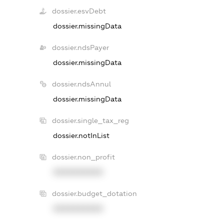
dossier.esvDebt
dossier.missingData
dossier.ndsPayer
dossier.missingData
dossier.ndsAnnul
dossier.missingData
dossier.single_tax_reg
dossier.notInList
dossier.non_profit
XXXXXXXXXX
dossier.budget_dotation
XXXXXXXXXX