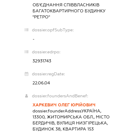
ОБ'ЄДНАННЯ СПІВВЛАСНИКІВ
БАГАТОКВАРТИРНОГО БУДИНКУ
"РЕТРО"
dossier.opfSubType:
-
dossier.edrpo:
32931743
dossier.regDate:
22.06.04
dossier.foundersAndBenef:
ХАРКЕВИЧ ОЛЕГ ЮРІЙОВИЧ
dossier.founderAddress
УКРАЇНА,
13300, ЖИТОМИРСЬКА ОБЛ., МІСТО
БЕРДИЧІВ, ВУЛИЦЯ НИЗГІРЕЦЬКА,
БУДИНОК 38, КВАРТИРА 153