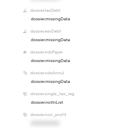
dossier.taxDebt
dossier.missingData
dossier.esvDebt
dossier.missingData
dossier.ndsPayer
dossier.missingData
dossier.ndsAnnul
dossier.missingData
dossier.single_tax_reg
dossier.notInList
dossier.non_profit
XXXXXXXXXX