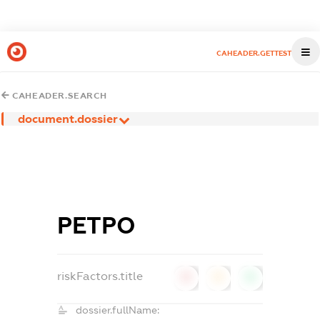
CAHEADER.GETTEST
CAHEADER.SEARCH
document.dossier
РЕТРО
riskFactors.title
0
0
0
dossier.fullName: