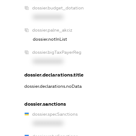
dossier.budget_dotation
XXXXXXXXXX
dossier.palne_akciz
dossier.notInList
dossier.bigTaxPayerReg
XXXXXXXXXX
dossier.declarations.title
dossier.declarations.noData
dossier.sanctions
dossier.specSanctions
XXXXXXXXXX