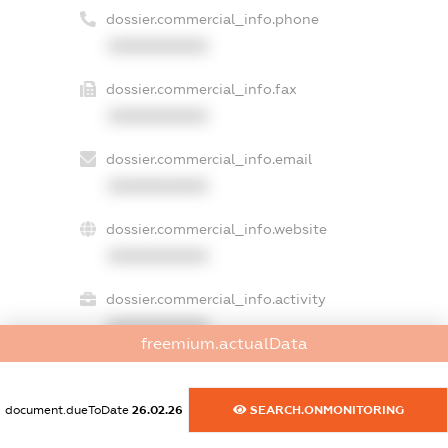
dossier.commercial_info.phone
XXXXXXXXXX
dossier.commercial_info.fax
XXXXXXXXXX
dossier.commercial_info.email
XXXXXXXXXX
dossier.commercial_info.website
XXXXXXXXXX
dossier.commercial_info.activity
XXXXXXXXXX
freemium.actualData
document.dueToDate
26.02.26
SEARCH.ONMONITORING
freemium.exampleText_1
freemium.exampleText_2