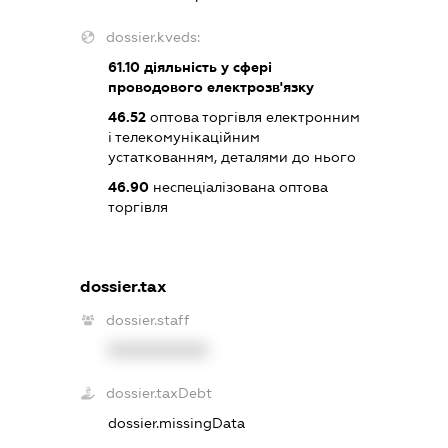
dossier.kveds:
61.10
діяльність у сфері
проводового електрозв'язку
46.52
оптова торгівля електронним
і телекомунікаційним
устаткованням, деталями до нього
46.90
неспеціалізована оптова
торгівля
dossier.tax
dossier.staff
XXXXXXXXXX
dossier.taxDebt
dossier.missingData