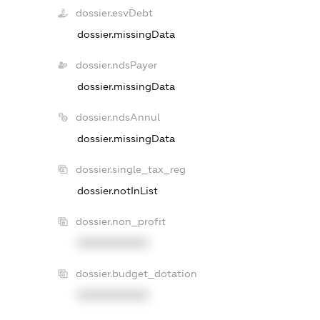
dossier.esvDebt
dossier.missingData
dossier.ndsPayer
dossier.missingData
dossier.ndsAnnul
dossier.missingData
dossier.single_tax_reg
dossier.notInList
dossier.non_profit
XXXXXXXXXX
dossier.budget_dotation
XXXXXXXXXX