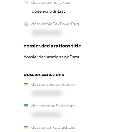
dossier.palne_akciz
dossier.notInList
dossier.bigTaxPayerReg
XXXXXXXXXX
dossier.declarations.title
dossier.declarations.noData
dossier.sanctions
dossier.specSanctions
XXXXXXXXXX
dossier.rnboSanctions
XXXXXXXXXX
dossier.amkuBlackList