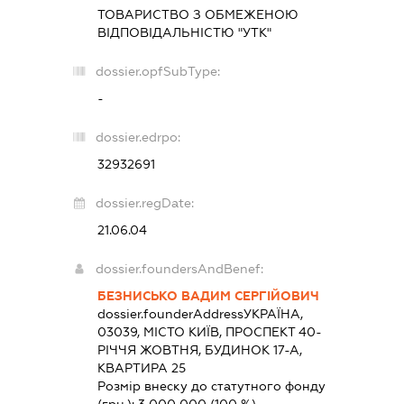
ТОВАРИСТВО З ОБМЕЖЕНОЮ
ВІДПОВІДАЛЬНІСТЮ "УТК"
dossier.opfSubType:
-
dossier.edrpo:
32932691
dossier.regDate:
21.06.04
dossier.foundersAndBenef:
БЕЗНИСЬКО ВАДИМ СЕРГІЙОВИЧ
dossier.founderAddress
УКРАЇНА,
03039, МІСТО КИЇВ, ПРОСПЕКТ 40-
РІЧЧЯ ЖОВТНЯ, БУДИНОК 17-А,
КВАРТИРА 25
Розмір внеску до статутного фонду