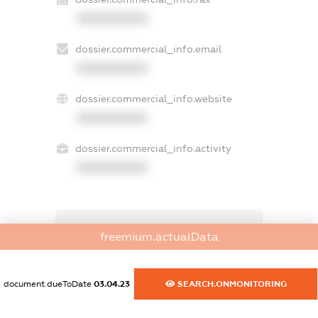
XXXXXXXXXX
dossier.commercial_info.email
XXXXXXXXXX
dossier.commercial_info.website
XXXXXXXXXX
dossier.commercial_info.activity
XXXXXXXXXX
freemium.exampleText_1
freemium.actualData
freemium.exampleText_2
freemium.anonymousPerSearch2
FREEMIUM.DETAILS
document.dueToDate
03.04.23
SEARCH.ONMONITORING
FREEMIUM.REGISTER