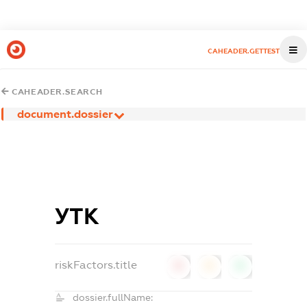
CAHEADER.GETTEST
CAHEADER.SEARCH
document.dossier
УТК
riskFactors.title
0
0
0
dossier.fullName: