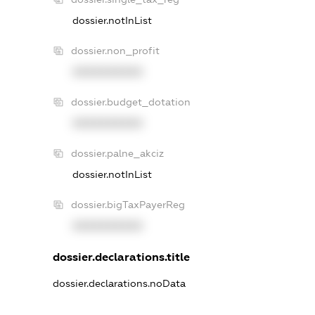
dossier.notInList
dossier.non_profit
XXXXXXXXXX
dossier.budget_dotation
XXXXXXXXXX
dossier.palne_akciz
dossier.notInList
dossier.bigTaxPayerReg
XXXXXXXXXX
dossier.declarations.title
dossier.declarations.noData