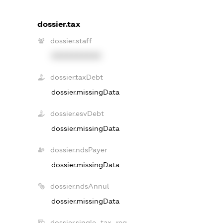
dossier.tax
dossier.staff
XXXXXXXXXX
dossier.taxDebt
dossier.missingData
dossier.esvDebt
dossier.missingData
dossier.ndsPayer
dossier.missingData
dossier.ndsAnnul
dossier.missingData
dossier.single_tax_reg