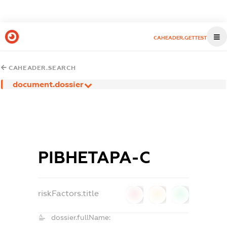
CAHEADER.GETTEST
CAHEADER.SEARCH
document.dossier
РІВНЕТАРА-С
riskFactors.title
0
0
0
dossier.fullName: