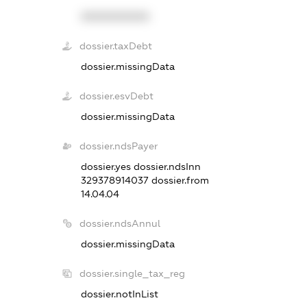
XXXXXXXXXX
dossier.taxDebt
dossier.missingData
dossier.esvDebt
dossier.missingData
dossier.ndsPayer
dossier.yes
dossier.ndsInn
329378914037
dossier.from
14.04.04
dossier.ndsAnnul
dossier.missingData
dossier.single_tax_reg
dossier.notInList