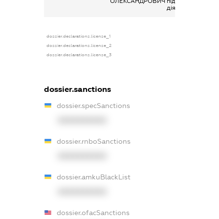
ОЛЕКСАНДРОВИЧ
підприємницькою
діяльністю
dossier.declarations.license_1
dossier.declarations.license_2
dossier.declarations.license_3
dossier.sanctions
dossier.specSanctions
XXXXXXXXXX
dossier.rnboSanctions
XXXXXXXXXX
dossier.amkuBlackList
XXXXXXXXXX
dossier.ofacSanctions