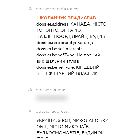
dossier.beneficiaries:
НІКОЛАЙЧУК ВЛАДИСЛАВ
dossier.address:
КАНАДА, МІСТО
ТОРОНТО, ОНТАРІО,
ВУЛ.ЛІННФОРД ДРАЙВ, БУД.46
dossier.nationality:
Канада
dossier.benefInterest:
-
dossier.benefType:
Не прямий
вирішальний вплив
dossier.benefRole:
КІНЦЕВИЙ
БЕНЕФІЦІАРНИЙ ВЛАСНИК
dossier.smida:
XXXXXXXXXX
dossier.address:
УКРАЇНА, 54031, МИКОЛАЇВСЬКА
ОБЛ., МІСТО МИКОЛАЇВ,
ВУЛ.КОСМОНАВТІВ, БУДИНОК