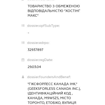
ТОВАРИСТВО З ОБМЕЖЕНОЮ
ВІДПОВІДАЛЬНІСТЮ "ХОСТІНГ
МАКС"
dossier.opfSubType:
-
dossier.edrpo:
32937897
dossier.regDate:
29.03.04
dossier.foundersAndBenef:
"ГІКСФОРЛЕСС КАНАДА ІНК."
(GEEKSFORLESS CANADA INC.),
ІДЕНТИФІКАЦІЙНИЙ КОД ,
КАНАДА, M9W5Z5, МІСТО
ТОРОНТО, ЕТОБІКО, ВУЛИЦЯ