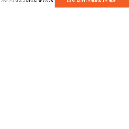
document.dueToDate
30.06.26
SEARCH.ONMONITORING
XXXXXXXXXX
dossier.commercial_info.website
XXXXXXXXXX
dossier.commercial_info.activity
XXXXXXXXXX
freemium.exampleText_1
freemium.exampleText_2
freemium.anonymousPerSearch2
FREEMIUM.DETAILS
FREEMIUM.REGISTER