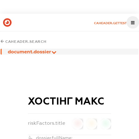
CAHEADER.GETTEST
CAHEADER.SEARCH
document.dossier
ХОСТІНГ МАКС
riskFactors.title
0
0
0
dossier.fullName: