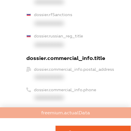
XXXXXXXXXX
dossier.rfSanctions
XXXXXXXXXX
dossier.russian_reg_title
XXXXXXXXXX
dossier.commercial_info.title
dossier.commercial_info.postal_address
XXXXXXXXXX
dossier.commercial_info.phone
XXXXXXXXXX
dossier.commercial_info.fax
freemium.actualData
XXXXXXXXXX
dossier.commercial_info.email