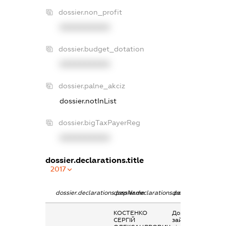
dossier.non_profit
XXXXXXXXXX
dossier.budget_dotation
XXXXXXXXXX
dossier.palne_akciz
dossier.notInList
dossier.bigTaxPayerReg
XXXXXXXXXX
dossier.declarations.title
2017
dossier.declarations.pepName
dossier.declarations.personName
dossier.declaratio
КОСТЕНКО
Дохід від
СЕРГІЙ
зайняття