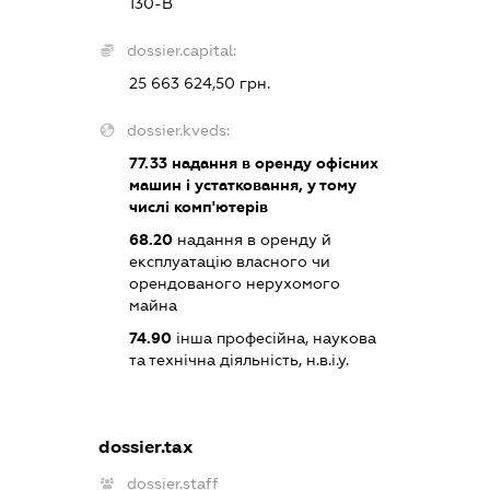
130-В
dossier.capital:
25 663 624,50 грн.
dossier.kveds:
77.33
надання в оренду офісних
машин і устатковання, у тому
числі комп'ютерів
68.20
надання в оренду й
експлуатацію власного чи
орендованого нерухомого
майна
74.90
інша професійна, наукова
та технічна діяльність, н.в.і.у.
dossier.tax
dossier.staff