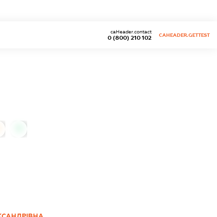
caHeader.contact
CAHEADER.GETTEST
0 (800) 210 102
0
КСАНДРІВНА