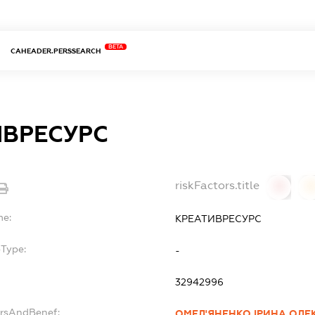
BETA
CAHEADER.PERSSEARCH
ИВРЕСУРС
riskFactors.title
0
0
me:
КРЕАТИВРЕСУРС
bType:
-
32942996
ersAndBenef:
ОМЕЛ'ЯНЕНКО ІРИНА ОЛЕ