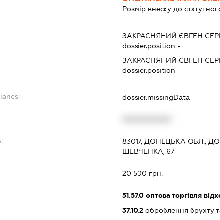
Розмір внеску до статутног
ЗАКРАСНЯНИЙ ЄВГЕН СЕР
dossier.position -
ЗАКРАСНЯНИЙ ЄВГЕН СЕР
dossier.position -
iaries:
dossier.missingData
XXXXXXXXXX
:
83017, ДОНЕЦЬКА ОБЛ., Д
ШЕВЧЕНКА, 67
20 500 грн.
51.57.0
оптова торгівля відх
37.10.2
оброблення брухту та