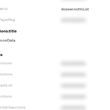
akciz
dossier.notInList
xPayerReg
XXXXXXXXXX
ions.title
ns.noData
ns
nctions
XXXXXXXXXX
nctions
XXXXXXXXXX
ackList
XXXXXXXXXX
nctions
XXXXXXXXXX
onSdnSanctions
XXXXXXXXXX