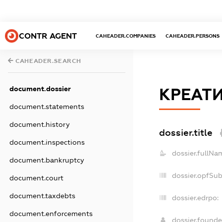
CONTR AGENT
CAHEADER.COMPANIES
CAHEADER.PERSONS
CAHEADER.SEARCH
document.dossier
КРЕАТ
document.statements
document.history
dossier.title
document.inspections
dossier.fullNa
document.bankruptcy
dossier.opfSu
document.court
document.taxdebts
dossier.edrpo:
document.enforcements
dossier.found