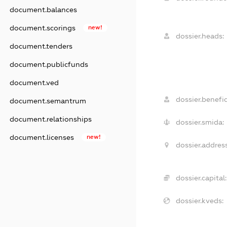
document.balances
document.scorings
new!
dossier.heads:
document.tenders
document.publicfunds
document.ved
dossier.benefic
document.semantrum
document.relationships
dossier.smida:
document.licenses
new!
dossier.address
dossier.capital:
dossier.kveds: