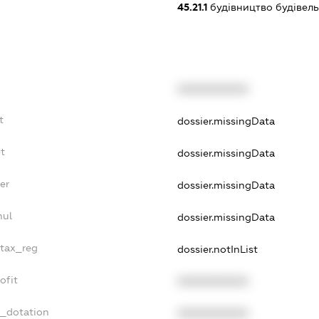
45.21.1
будівництво будівел
XXXXXXXXXX
t
dossier.missingData
t
dossier.missingData
er
dossier.missingData
nul
dossier.missingData
_tax_reg
dossier.notInList
ofit
XXXXXXXXXX
t_dotation
XXXXXXXXXX