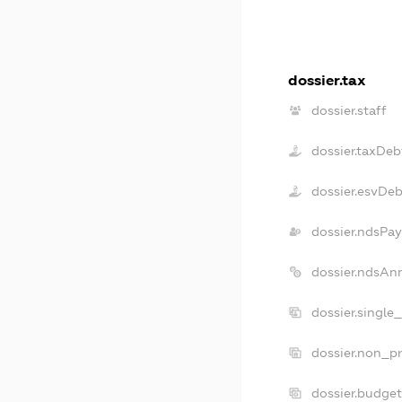
dossier.tax
dossier.staff
dossier.taxDeb
dossier.esvDeb
dossier.ndsPay
dossier.ndsAn
dossier.single
dossier.non_pr
dossier.budge