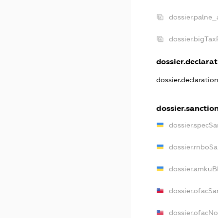
dossier.palne_
dossier.bigTa
dossier.declarat
dossier.declaratio
dossier.sanctio
dossier.specSa
dossier.rnboSa
dossier.amkuBl
dossier.ofacSa
dossier.ofacN