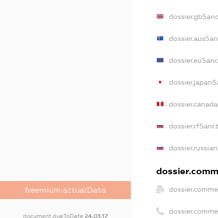
dossier.gbSanc
dossier.ausSan
dossier.euSanc
dossier.japanS
dossier.canad
dossier.rfSanc
dossier.russian
dossier.comme
dossier.commer
freemium.actualData
dossier.comme
document.dueToDate
24.03.17