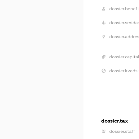
dossier.benefic
dossier.smida:
dossier.addres
dossier.capital
dossier.kveds:
dossier.tax
dossier.staff