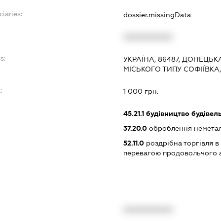
iaries:
dossier.missingData
XXXXXXXXXX
s:
УКРАЇНА, 86487, ДОНЕЦЬК
МІСЬКОГО ТИПУ СОФІЇВКА
:
1 000 грн.
45.21.1
будівництво будівел
37.20.0
оброблення неметале
52.11.0
роздрібна торгівля в
перевагою продовольчого 
XXXXXXXXXX