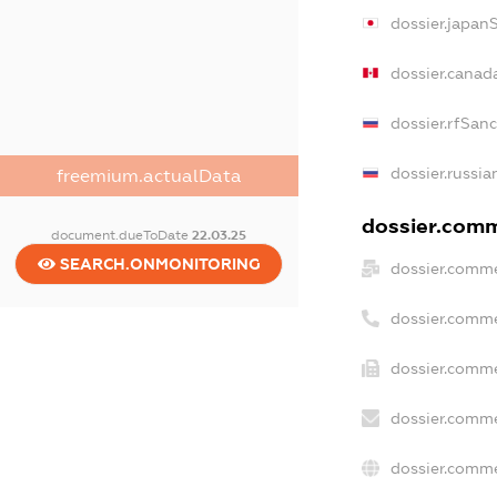
dossier.japan
dossier.canad
dossier.rfSan
dossier.russia
freemium.actualData
dossier.comme
document.dueToDate
22.03.25
SEARCH.ONMONITORING
dossier.comme
dossier.comme
dossier.comme
dossier.comme
dossier.comme