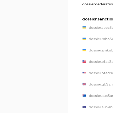
dossier.declarati
dossier.sanctio
dossier.specS
dossier.rnboS
dossier.amkuB
dossier.ofacS
dossier.ofac
dossier.gbSan
dossier.ausSa
dossier.euSan