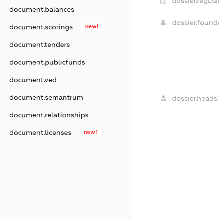
dossier.regDat
document.balances
dossier.foun
document.scorings
new!
document.tenders
document.publicfunds
document.ved
document.semantrum
dossier.heads:
document.relationships
document.licenses
new!