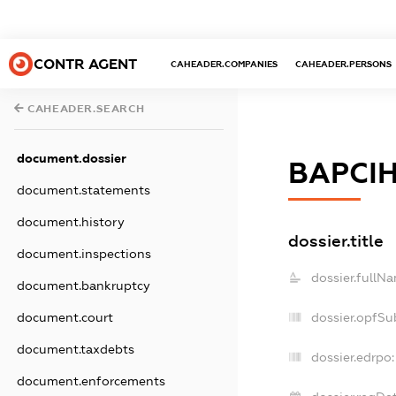
CONTR AGENT
CAHEADER.COMPANIES
CAHEADER.PERSONS
CAHEADER.SEARCH
document.dossier
ВАРСІ
document.statements
document.history
dossier.title
document.inspections
dossier.fullN
document.bankruptcy
dossier.opfSu
document.court
document.taxdebts
dossier.edrpo:
document.enforcements