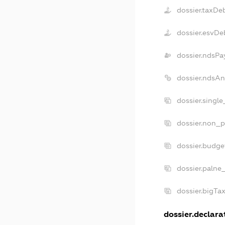
dossier.taxDe
dossier.esvDe
dossier.ndsPa
dossier.ndsAn
dossier.singl
dossier.non_p
dossier.budge
dossier.palne
dossier.bigTa
dossier.declarat