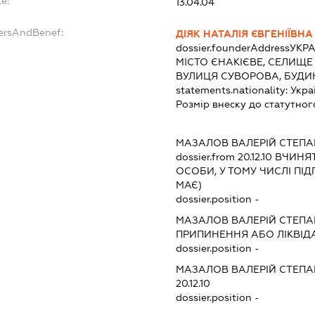
e:
13.04.04
dersAndBenef:
ДІЯК НАТАЛІЯ ЄВГЕНІЇВНА
dossier.founderAddress
УКРА
МІСТО ЄНАКІЄВЕ, СЕЛИЩЕ
ВУЛИЦЯ СУВОРОВА, БУДИНО
statements.nationality:
Укра
Розмір внеску до статутног
МАЗАЛОВ ВАЛЕРІЙ СТЕП
dossier.from 20.12.10
ВЧИНЯТИ
ОСОБИ, У ТОМУ ЧИСЛІ ПІ
МАЄ)
dossier.position -
МАЗАЛОВ ВАЛЕРІЙ СТЕП
ПРИПИНЕННЯ АБО ЛІКВІД
dossier.position -
МАЗАЛОВ ВАЛЕРІЙ СТЕП
20.12.10
dossier.position -