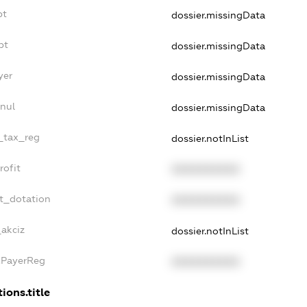
bt
dossier.missingData
bt
dossier.missingData
yer
dossier.missingData
nul
dossier.missingData
e_tax_reg
dossier.notInList
rofit
XXXXXXXXXX
t_dotation
XXXXXXXXXX
_akciz
dossier.notInList
xPayerReg
XXXXXXXXXX
ions.title