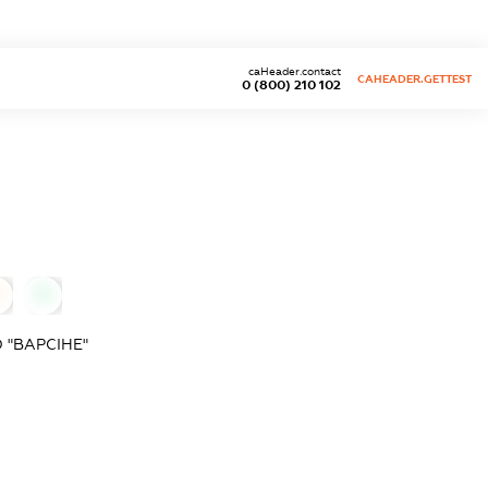
caHeader.contact
CAHEADER.GETTEST
0 (800) 210 102
0
0
"ВАРСІНЕ"