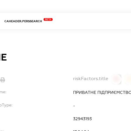
BETA
CAHEADER.PERSSEARCH
НЕ
riskFactors.title
0
ame:
ПРИВАТНЕ ПІДПРИЄМСТВО 
bType:
-
32943193