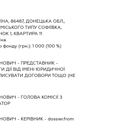
ЇНА, 86487, ДОНЕЦЬКА ОБЛ.,
 МІСЬКОГО ТИПУ СОФІЇВКА,
К 1, КВАРТИРА 11
їна
о фонду (грн.):
1 000
(100 %)
АНОВИЧ
-
ПРЕДСТАВНИК
-
 ДІЇ ВІД ІМЕНІ ЮРИДИЧНОЇ
ДПИСУВАТИ ДОГОВОРИ ТОЩО (НЕ
АНОВИЧ
-
ГОЛОВА КОМІСІЇ З
АТОР
АНОВИЧ
-
КЕРІВНИК
- dossier.from