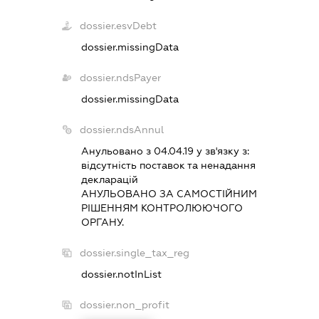
dossier.esvDebt
dossier.missingData
dossier.ndsPayer
dossier.missingData
dossier.ndsAnnul
Анульовано з 04.04.19 у зв'язку з:
вiдсутнiсть поставок та ненадання
декларацiй
АНУЛЬОВАНО ЗА САМОСТIЙНИМ
РIШЕННЯМ КОНТРОЛЮЮЧОГО
ОРГАНУ.
dossier.single_tax_reg
dossier.notInList
dossier.non_profit