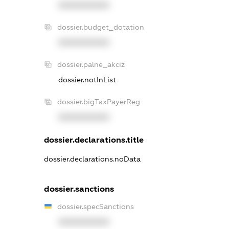
XXXXXXXXXX
dossier.budget_dotation
XXXXXXXXXX
dossier.palne_akciz
dossier.notInList
dossier.bigTaxPayerReg
XXXXXXXXXX
dossier.declarations.title
dossier.declarations.noData
dossier.sanctions
dossier.specSanctions
XXXXXXXXXX