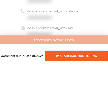
XXXXXXXXXX
dossier.commercial_info.phone
XXXXXXXXXX
dossier.commercial_info.fax
XXXXXXXXXX
freemium.actualData
dossier.commercial_info.email
XXXXXXXXXX
document.dueToDate
01.02.23
SEARCH.ONMONITORING
dossier.commercial_info.website
XXXXXXXXXX
dossier.commercial_info.activity
XXXXXXXXXX
freemium.exampleText_1