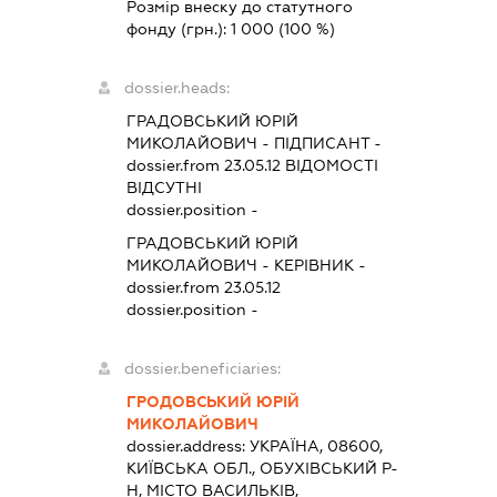
Розмір внеску до статутного
фонду (грн.):
1 000
(100 %)
dossier.heads:
ГРАДОВСЬКИЙ ЮРІЙ
МИКОЛАЙОВИЧ
-
ПІДПИСАНТ
-
dossier.from 23.05.12
ВІДОМОСТІ
ВІДСУТНІ
dossier.position -
ГРАДОВСЬКИЙ ЮРІЙ
МИКОЛАЙОВИЧ
-
КЕРІВНИК
-
dossier.from 23.05.12
dossier.position -
dossier.beneficiaries:
ГРОДОВСЬКИЙ ЮРІЙ
МИКОЛАЙОВИЧ
dossier.address:
УКРАЇНА, 08600,
КИЇВСЬКА ОБЛ., ОБУХІВСЬКИЙ Р-
Н, МІСТО ВАСИЛЬКІВ,