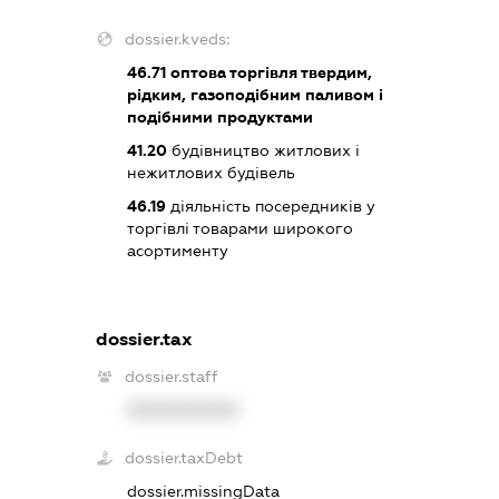
dossier.kveds:
46.71
оптова торгівля твердим,
рідким, газоподібним паливом і
подібними продуктами
41.20
будівництво житлових і
нежитлових будівель
46.19
діяльність посередників у
торгівлі товарами широкого
асортименту
dossier.tax
dossier.staff
XXXXXXXXXX
dossier.taxDebt
dossier.missingData