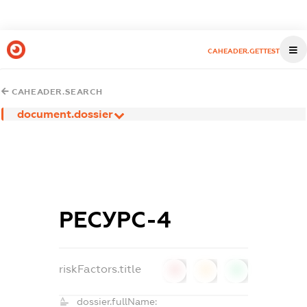
CAHEADER.GETTEST
CAHEADER.SEARCH
document.dossier
РЕСУРС-4
riskFactors.title
0
0
0
dossier.fullName: