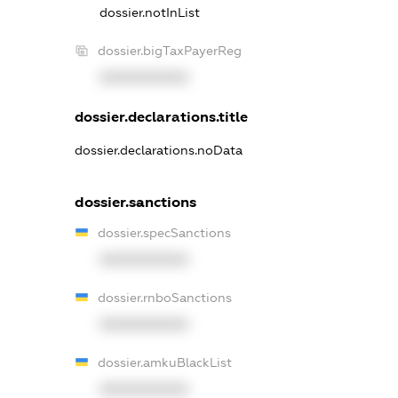
dossier.notInList
dossier.bigTaxPayerReg
XXXXXXXXXX
dossier.declarations.title
dossier.declarations.noData
dossier.sanctions
dossier.specSanctions
XXXXXXXXXX
dossier.rnboSanctions
XXXXXXXXXX
dossier.amkuBlackList
XXXXXXXXXX