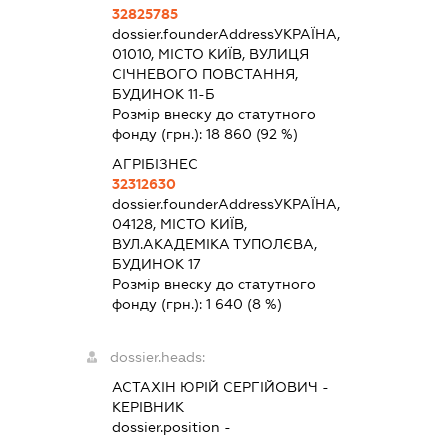
32825785
dossier.founderAddress
УКРАЇНА,
01010, МІСТО КИЇВ, ВУЛИЦЯ
СІЧНЕВОГО ПОВСТАННЯ,
БУДИНОК 11-Б
Розмір внеску до статутного
фонду (грн.):
18 860
(92 %)
АГРІБІЗНЕС
32312630
dossier.founderAddress
УКРАЇНА,
04128, МІСТО КИЇВ,
ВУЛ.АКАДЕМІКА ТУПОЛЄВА,
БУДИНОК 17
Розмір внеску до статутного
фонду (грн.):
1 640
(8 %)
dossier.heads:
АСТАХІН ЮРІЙ СЕРГІЙОВИЧ
-
КЕРІВНИК
dossier.position -