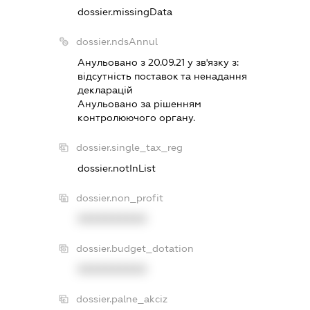
dossier.missingData
dossier.ndsAnnul
Анульовано з 20.09.21 у зв'язку з:
вiдсутнiсть поставок та ненадання
декларацiй
Анульовано за рiшенням
контролюючого органу.
dossier.single_tax_reg
dossier.notInList
dossier.non_profit
XXXXXXXXXX
dossier.budget_dotation
XXXXXXXXXX
dossier.palne_akciz