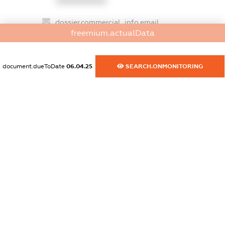
XXXXXXXXXX
dossier.commercial_info.email
freemium.actualData
XXXXXXXXXX
dossier.commercial_info.website
document.dueToDate
06.04.25
SEARCH.ONMONITORING
XXXXXXXXXX
dossier.commercial_info.activity
XXXXXXXXXX
freemium.exampleText_1
freemium.exampleText_2
freemium.anonymousPerSearch2
FREEMIUM.DETAILS
FREEMIUM.REGISTER