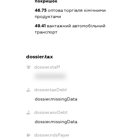
покришок
46.75
оптова торгівля хімічними
продуктами
49.41
вантажний автомобільний
транспорт
dossier.tax
dossier.staff
XXXXXXXXXX
dossier.taxDebt
dossier.missingData
dossier.esvDebt
dossier.missingData
dossier.ndsPayer