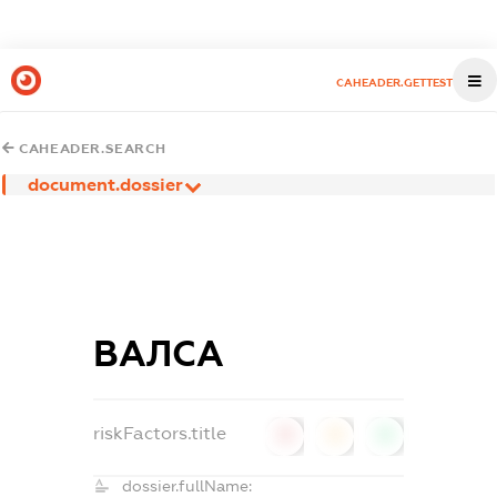
CAHEADER.GETTEST
CAHEADER.SEARCH
document.dossier
ВАЛСА
riskFactors.title
0
0
0
dossier.fullName: