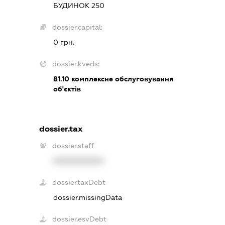
БУДИНОК 250
dossier.capital:
0 грн.
dossier.kveds:
81.10
комплексне обслуговування
об'єктів
dossier.tax
dossier.staff
XXXXXXXXXX
dossier.taxDebt
dossier.missingData
dossier.esvDebt