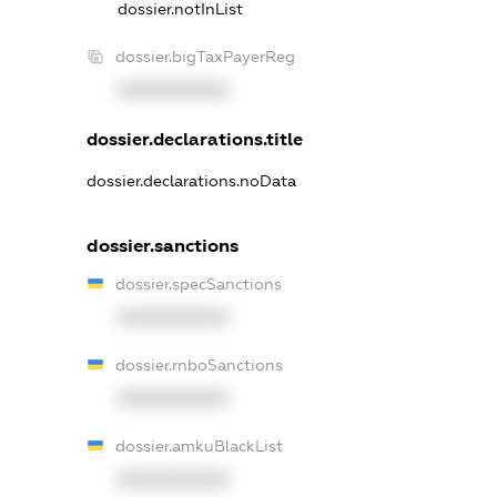
dossier.notInList
dossier.bigTaxPayerReg
XXXXXXXXXX
dossier.declarations.title
dossier.declarations.noData
dossier.sanctions
dossier.specSanctions
XXXXXXXXXX
dossier.rnboSanctions
XXXXXXXXXX
dossier.amkuBlackList
XXXXXXXXXX