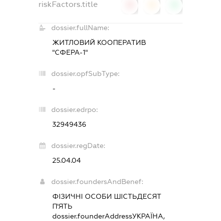
riskFactors.title
0
0
0
dossier.fullName:
ЖИТЛОВИЙ КООПЕРАТИВ
"СФЕРА-1"
dossier.opfSubType:
-
dossier.edrpo:
32949436
dossier.regDate:
25.04.04
dossier.foundersAndBenef:
ФІЗИЧНІ ОСОБИ ШІСТЬДЕСЯТ
П'ЯТЬ
dossier.founderAddress
УКРАЇНА,