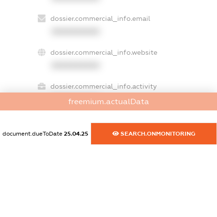
dossier.commercial_info.email
XXXXXXXXXX
dossier.commercial_info.website
XXXXXXXXXX
dossier.commercial_info.activity
XXXXXXXXXX
freemium.actualData
document.dueToDate
25.04.25
SEARCH.ONMONITORING
freemium.exampleText_1
freemium.exampleText_2
freemium.anonymousPerSearch2
FREEMIUM.DETAILS
FREEMIUM.REGISTER