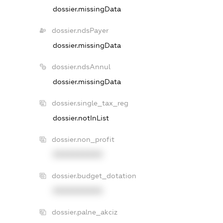
dossier.missingData
dossier.ndsPayer
dossier.missingData
dossier.ndsAnnul
dossier.missingData
dossier.single_tax_reg
dossier.notInList
dossier.non_profit
XXXXXXXXXX
dossier.budget_dotation
XXXXXXXXXX
dossier.palne_akciz