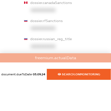
dossier.canadaSanctions
XXXXXXXXXX
dossier.rfSanctions
XXXXXXXXXX
dossier.russian_reg_title
XXXXXXXXXX
dossier.commercial_info.title
freemium.actualData
dossier.commercial_info.postal_address
XXXXXXXXXX
document.dueToDate
03.09.24
SEARCH.ONMONITORING
dossier.commercial_info.phone
XXXXXXXXXX
dossier.commercial_info.fax
XXXXXXXXXX