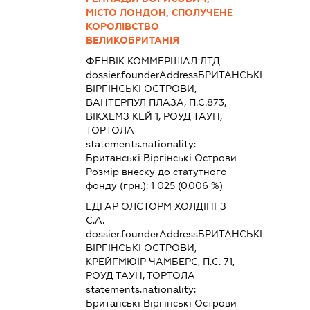
МІСТО ЛОНДОН, СПОЛУЧЕНЕ
КОРОЛІВСТВО
ВЕЛИКОБРИТАНІЯ
ФЕНВІК КОММЕРШІАЛ ЛТД
dossier.founderAddress
БРИТАНСЬКІ
ВІРГІНСЬКІ ОСТРОВИ,
ВАНТЕРПУЛ ПЛАЗА, П.С.873,
ВІКХЕМЗ КЕЙ 1, РОУД ТАУН,
ТОРТОЛА
statements.nationality:
Британські Віргінські Острови
Розмір внеску до статутного
фонду (грн.):
1 025
(0.006 %)
ЕДГАР ОЛСТОРМ ХОЛДІНГЗ
С.А.
dossier.founderAddress
БРИТАНСЬКІ
ВІРГІНСЬКІ ОСТРОВИ,
КРЕЙГМЮІР ЧАМБЕРС, П.С. 71,
РОУД ТАУН, ТОРТОЛА
statements.nationality:
Британські Віргінські Острови