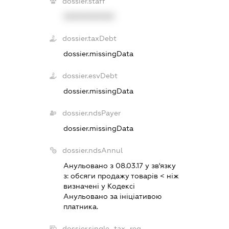
dossier.staff
XXXXXXXXXX
dossier.taxDebt
dossier.missingData
dossier.esvDebt
dossier.missingData
dossier.ndsPayer
dossier.missingData
dossier.ndsAnnul
Анульовано з 08.03.17 у зв'язку
з:
обсяги продажу товарiв < нiж
визначенi у Кодексi
Анульовано за iнiцiативою
платника.
dossier.single_tax_reg