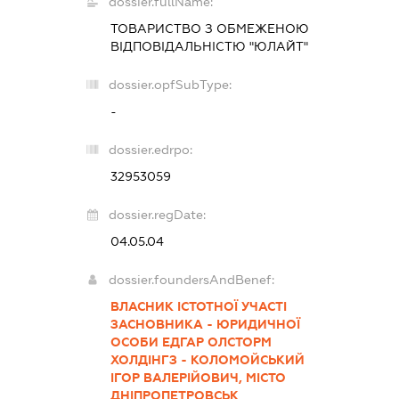
dossier.fullName:
ТОВАРИСТВО З ОБМЕЖЕНОЮ
ВІДПОВІДАЛЬНІСТЮ "ЮЛАЙТ"
dossier.opfSubType:
-
dossier.edrpo:
32953059
dossier.regDate:
04.05.04
dossier.foundersAndBenef:
ВЛАСНИК ІСТОТНОЇ УЧАСТІ
ЗАСНОВНИКА - ЮРИДИЧНОЇ
ОСОБИ ЕДГАР ОЛСТОРМ
ХОЛДІНГЗ - КОЛОМОЙСЬКИЙ
ІГОР ВАЛЕРІЙОВИЧ, МІСТО
ДНІПРОПЕТРОВСЬК