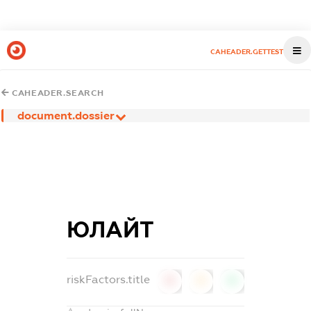
CAHEADER.GETTEST
CAHEADER.SEARCH
document.dossier
ЮЛАЙТ
riskFactors.title
0
0
0