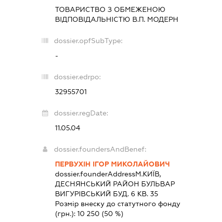
ТОВАРИСТВО З ОБМЕЖЕНОЮ
ВІДПОВІДАЛЬНІСТЮ
В.П. МОДЕРН
dossier.opfSubType:
-
dossier.edrpo:
32955701
dossier.regDate:
11.05.04
dossier.foundersAndBenef:
ПЕРВУХІН ІГОР МИКОЛАЙОВИЧ
dossier.founderAddress
М.КИЇВ,
ДЕСНЯНСЬКИЙ РАЙОН БУЛЬВАР
ВИГУРІВСЬКИЙ БУД. 6 КВ. 35
Розмір внеску до статутного фонду
(грн.):
10 250
(50 %)