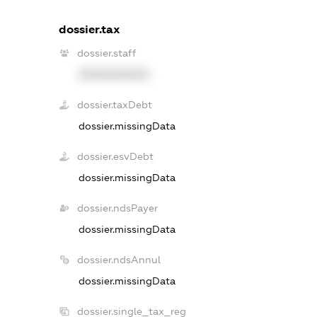
dossier.tax
dossier.staff
XXXXXXXXXX
dossier.taxDebt
dossier.missingData
dossier.esvDebt
dossier.missingData
dossier.ndsPayer
dossier.missingData
dossier.ndsAnnul
dossier.missingData
dossier.single_tax_reg