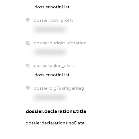
dossier.notInList
dossier.non_profit
XXXXXXXXXX
dossier.budget_dotation
XXXXXXXXXX
dossier.palne_akciz
dossier.notInList
dossier.bigTaxPayerReg
XXXXXXXXXX
dossier.declarations.title
dossier.declarations.noData