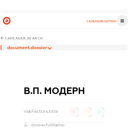
CAHEADER.GETTEST
CAHEADER.SEARCH
document.dossier
В.П. МОДЕРН
riskFactors.title
0
0
0
dossier.fullName: