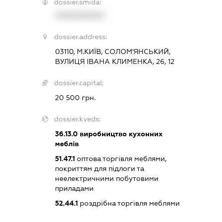
dossier.smida:
XXXXXXXXXX
dossier.address:
03110, М.КИЇВ, СОЛОМ'ЯНСЬКИЙ,
ВУЛИЦЯ ІВАНА КЛИМЕНКА, 26, 12
dossier.capital:
20 500 грн.
dossier.kveds:
36.13.0
виробництво кухонних
меблів
51.47.1
оптова торгівля меблями,
покриттям для підлоги та
неелектричними побутовими
приладами
52.44.1
роздрібна торгівля меблями