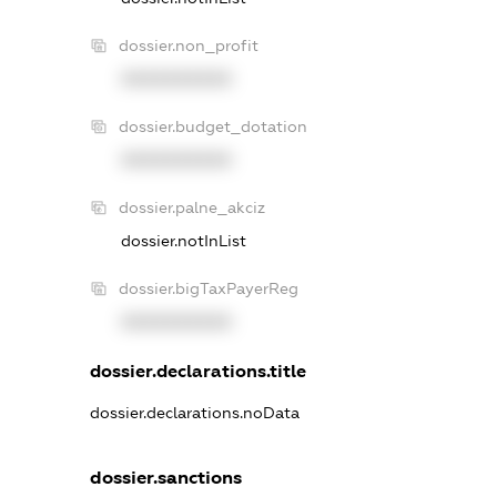
dossier.non_profit
XXXXXXXXXX
dossier.budget_dotation
XXXXXXXXXX
dossier.palne_akciz
dossier.notInList
dossier.bigTaxPayerReg
XXXXXXXXXX
dossier.declarations.title
dossier.declarations.noData
dossier.sanctions