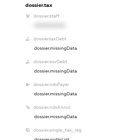
dossier.tax
dossier.staff
XXXXXXXXXX
dossier.taxDebt
dossier.missingData
dossier.esvDebt
dossier.missingData
dossier.ndsPayer
dossier.missingData
dossier.ndsAnnul
dossier.missingData
dossier.single_tax_reg
dossier.notInList