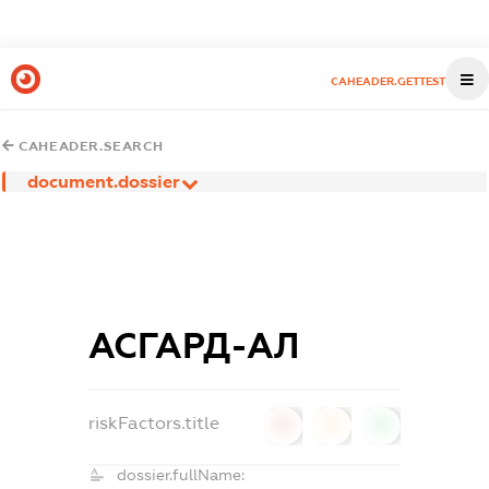
CAHEADER.GETTEST
CAHEADER.SEARCH
document.dossier
АСГАРД-АЛ
riskFactors.title
0
0
0
dossier.fullName: