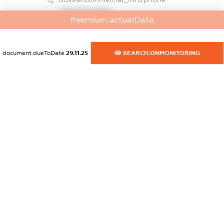
XXXXXXXXXX
freemium.actualData
dossier.commercial_info.fax
XXXXXXXXXX
document.dueToDate
29.11.25
SEARCH.ONMONITORING
dossier.commercial_info.email
XXXXXXXXXX
dossier.commercial_info.website
XXXXXXXXXX
dossier.commercial_info.activity
XXXXXXXXXX
freemium.exampleText_1
freemium.exampleText_2
freemium.anonymousPerSearch2