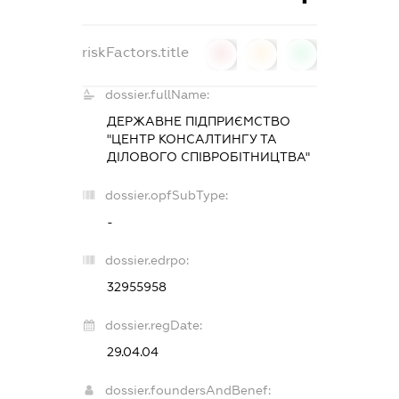
riskFactors.title
0
0
0
dossier.fullName:
ДЕРЖАВНЕ ПІДПРИЄМСТВО
"ЦЕНТР КОНСАЛТИНГУ ТА
ДІЛОВОГО СПІВРОБІТНИЦТВА"
dossier.opfSubType:
-
dossier.edrpo:
32955958
dossier.regDate:
29.04.04
dossier.foundersAndBenef: