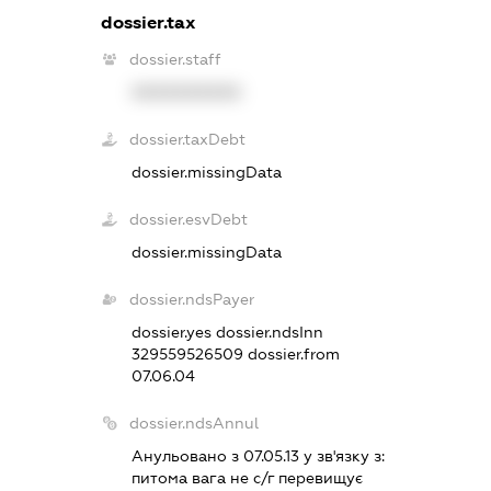
dossier.tax
dossier.staff
XXXXXXXXXX
dossier.taxDebt
dossier.missingData
dossier.esvDebt
dossier.missingData
dossier.ndsPayer
dossier.yes
dossier.ndsInn
329559526509
dossier.from
07.06.04
dossier.ndsAnnul
Анульовано з 07.05.13 у зв'язку з:
питома вага не с/г перевищує