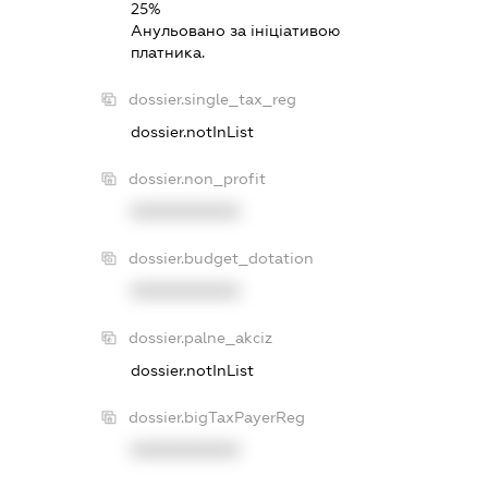
25%
Анульовано за iнiцiативою
платника.
dossier.single_tax_reg
dossier.notInList
dossier.non_profit
XXXXXXXXXX
dossier.budget_dotation
XXXXXXXXXX
dossier.palne_akciz
dossier.notInList
dossier.bigTaxPayerReg
XXXXXXXXXX