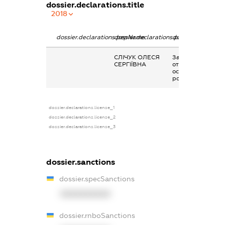
dossier.declarations.title
2018
dossier.declarations.pepName
dossier.declarations.personName
dossier.declaratio
СЛІЧУК ОЛЕСЯ
Заробітна плата
СЕРГІЇВНА
отримана за
основним місцем
роботи
dossier.declarations.license_1
dossier.declarations.license_2
dossier.declarations.license_3
dossier.sanctions
dossier.specSanctions
XXXXXXXXXX
dossier.rnboSanctions