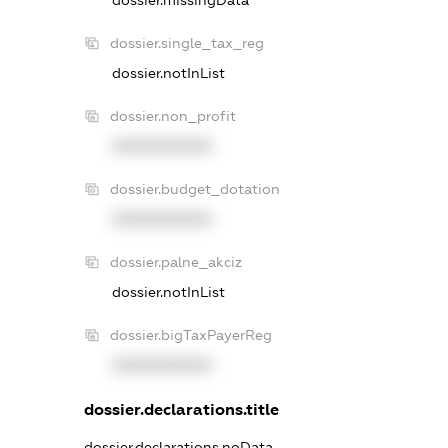
dossier.single_tax_reg
dossier.notInList
dossier.non_profit
XXXXXXXXXX
dossier.budget_dotation
XXXXXXXXXX
dossier.palne_akciz
dossier.notInList
dossier.bigTaxPayerReg
XXXXXXXXXX
dossier.declarations.title
dossier.declarations.noData