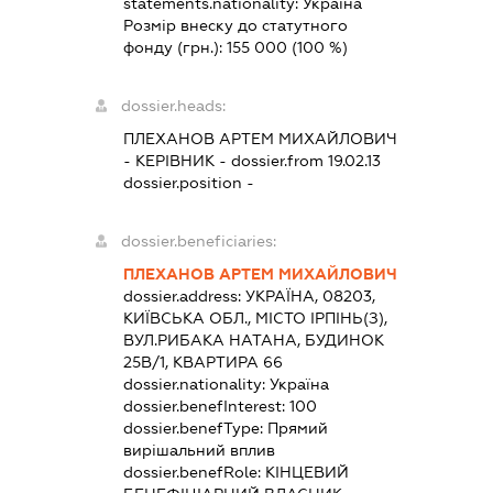
statements.nationality:
Україна
Розмір внеску до статутного
фонду (грн.):
155 000
(100 %)
dossier.heads:
ПЛЕХАНОВ АРТЕМ МИХАЙЛОВИЧ
-
КЕРІВНИК
- dossier.from 19.02.13
dossier.position -
dossier.beneficiaries:
ПЛЕХАНОВ АРТЕМ МИХАЙЛОВИЧ
dossier.address:
УКРАЇНА, 08203,
КИЇВСЬКА ОБЛ., МІСТО ІРПІНЬ(З),
ВУЛ.РИБАКА НАТАНА, БУДИНОК
25В/1, КВАРТИРА 66
dossier.nationality:
Україна
dossier.benefInterest:
100
dossier.benefType:
Прямий
вирішальний вплив
dossier.benefRole:
КІНЦЕВИЙ