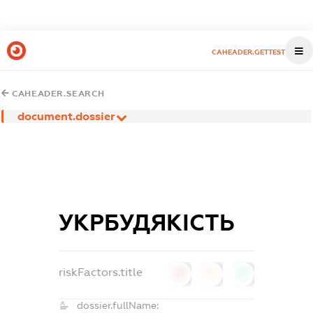
CAHEADER.GETTEST
CAHEADER.SEARCH
document.dossier
УКРБУДЯКІСТЬ
riskFactors.title
0
0
0
dossier.fullName: